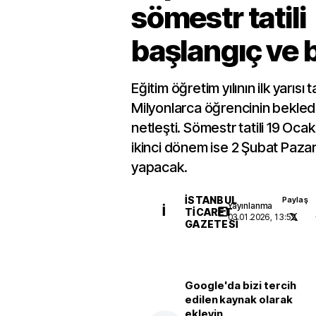
sömestr tatili
başlangıç ve bi
Eğitim öğretim yılının ilk yarısı
Milyonlarca öğrencinin beklediği
netleşti. Sömestr tatili 19 Oca
ikinci dönem ise 2 Şubat Paza
yapacak.
İSTANBUL
Paylaş
Yayınlanma
İ
TICARET
03.01.2026, 13:52
GAZETESI
Google'da bizi tercih
edilen kaynak olarak
ekleyin