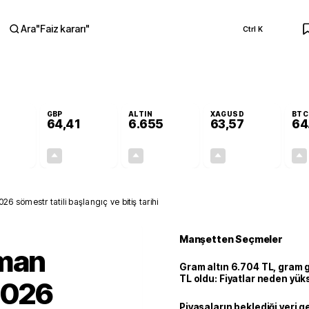
Ara
"
Faiz kararı
"
Ctrl K
RA
GBP
ALTIN
XAGUSD
BTC
64,41
6.655
63,57
64
+0,32%
+0,38%
+2,51%
+3,37%
0,18
0,24
162,81
2,07
 sömestr tatili başlangıç ve bitiş tarihi
Manşetten Seçmeler
aman
Gram altın 6.704 TL, gram
TL oldu: Fiyatlar neden yük
2026
Piyasaların beklediği veri g