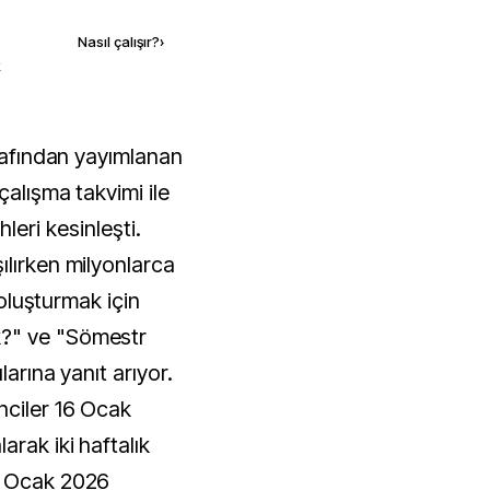
Nasıl çalışır?
›
k
çalışma takvimi ile
rihleri kesinleşti.
ılırken milyonlarca
ı oluşturmak için
?" ve "Sömestr
larına yanıt arıyor.
nciler 16 Ocak
rak iki haftalık
9 Ocak 2026