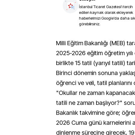
İstanbul Ticaret Gazetesi
'i tercih
edilen kaynak olarak ekleyerek
haberlerimizi Google'da daha sı
görebilirsiniz.
Milli Eğitim Bakanlığı (MEB) tarafından yayımlanan
2025-2026 eğitim öğretim yılı 
birlikte 15 tatil (yarıyıl tatili) ta
Birinci dönemin sonuna yaklaş
öğrenci ve veli, tatil planların
"Okullar ne zaman kapanacak
tatili ne zaman başlıyor?" soru
Bakanlık takvimine göre; öğre
2026 Cuma günü karnelerini ala
dinlenme sürecine girecek. 1