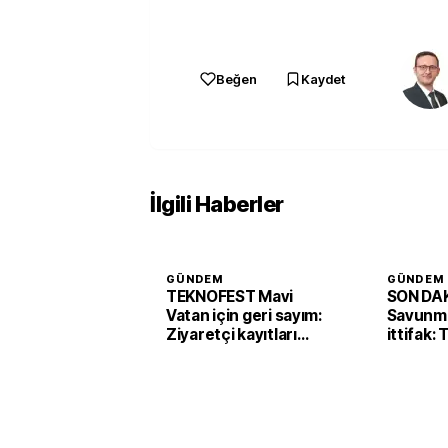
Beğen
Kaydet
İlgili Haberler
GÜNDEM
GÜNDEM
TEKNOFEST Mavi
SON DAK
Vatan için geri sayım:
Savunma
Ziyaretçi kayıtları
ittifak:
başladı
Arabist
'Mekke 
imzaladı