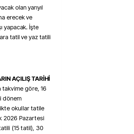
cak olan yarıyıl
na erecek ve
ı yapacak. İşte
 tatil ve yaz tatili
IN AÇILIŞ TARİHİ
n takvime göre, 16
ci dönem
ikte okullar tatile
k 2026 Pazartesi
ili (15 tatil), 30