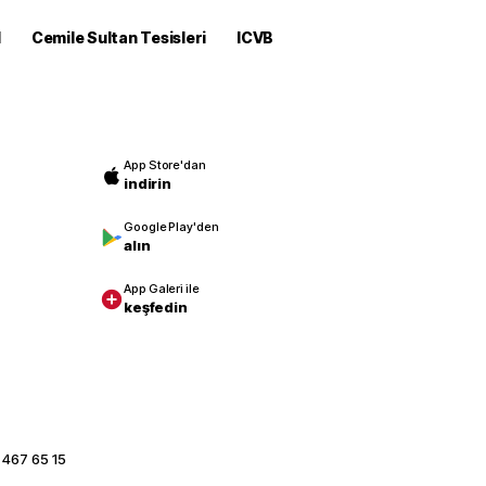
M
Cemile Sultan Tesisleri
ICVB
App Store'dan
indirin
Google Play'den
alın
App Galeri ile
keşfedin
 467 65 15