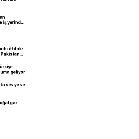
man
e iş yerinde
hi ittifak:
e Pakistan
dı
Türkiye
onuma geliyor
ta seviye ve
doğal gaz