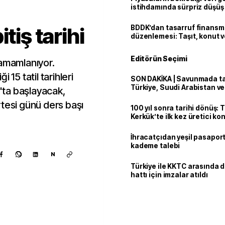
istihdamında sürpriz düşüş
tiş tarihi
BDDK’dan tasarruf finans
düzenlemesi: Taşıt, konut v
limitler değişti
Editörün Seçimi
 tamamlanıyor.
 15 tatil tarihleri
SON DAKİKA | Savunmada tari
Türkiye, Suudi Arabistan v
k'ta başlayacak,
'Mekke Anlaşması'nı imzala
rtesi günü ders başı
100 yıl sonra tarihi dönüş: 
Kerkük’te ilk kez üretici k
İhracatçıdan yeşil pasaport
kademe talebi
N
Türkiye ile KKTC arasında 
hattı için imzalar atıldı
Kaynak ekle