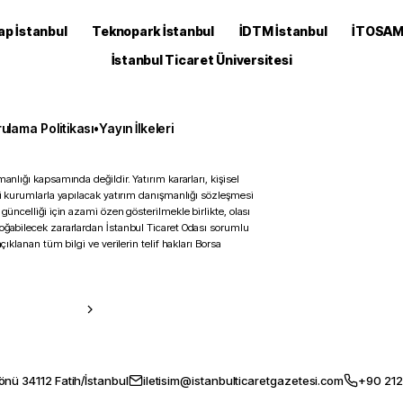
ap İstanbul
Teknopark İstanbul
İDTM İstanbul
İTOSA
İstanbul Ticaret Üniversitesi
ulama Politikası
•
Yayın İlkeleri
anlığı kapsamında değildir. Yatırım kararları, kişisel
ili kurumlarla yapılacak yatırım danışmanlığı sözleşmesi
 güncelliği için azami özen gösterilmekle birlikte, olası
doğabilecek zararlardan İstanbul Ticaret Odası sorumlu
çıklanan tüm bilgi ve verilerin telif hakları Borsa
önü 34112 Fatih/İstanbul
iletisim@istanbulticaretgazetesi.com
+90 212