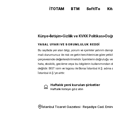
İTOTAM
BTM
SoftITo
Kit
Künye
•
İletişim
•
Gizlilik ve KVKK Politikası
•
Doğr
YASAL UYARI VE SORUMLULUK REDDİ
Bu sayfada yer alan bilgi, yorum ve içerikler yatırım danışm
mali durumunuz ile risk ve getiri tercihlerinize göre yetk
çerçevesinde değerlendirilmelidir. İçeriklerin doğruluğu ve
hata, eksiklik, gecikme veya bu bilgilerin kullanımından 
değildir. BIST isim ve logosu ile Borsa İstanbul A.Ş. adına a
İstanbul A.Ş.’ye aittir.
Haftalık yeni kurulan şirketler
Haftalık listeye göz atın
İstanbul Ticaret Gazetesi · Reşadiye Cad. Emin