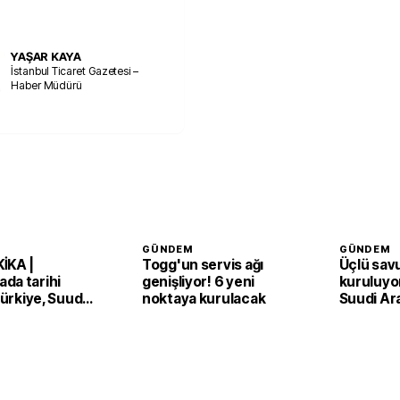
YAŞAR KAYA
İstanbul Ticaret Gazetesi –
Haber Müdürü
GÜNDEM
GÜNDEM
İKA |
Togg'un servis ağı
Üçlü sav
da tarihi
genişliyor! 6 yeni
kuruluyor
 Türkiye, Suudi
noktaya kurulacak
Suudi Ar
an ve Pakistan
Pakistan
Anlaşması'nı
adım