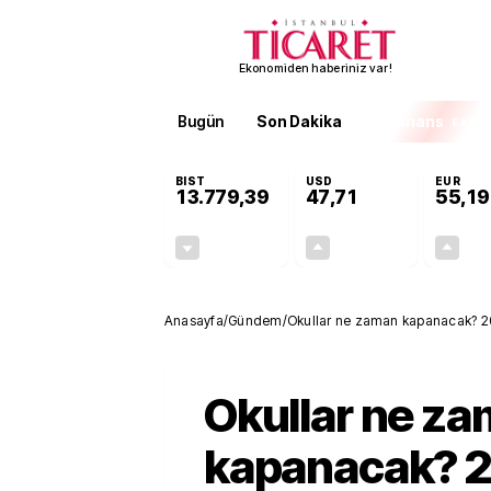
Ekonomiden haberiniz var!
Bugün
Son Dakika
Finans
EKST
BIST
USD
EUR
13.779,39
47,71
55,19
-0,14%
+0,18%
-19,42
0,09
Anasayfa
/
Gündem
/
Okullar ne zaman kapanacak? 2026
Okullar ne z
kapanacak? 