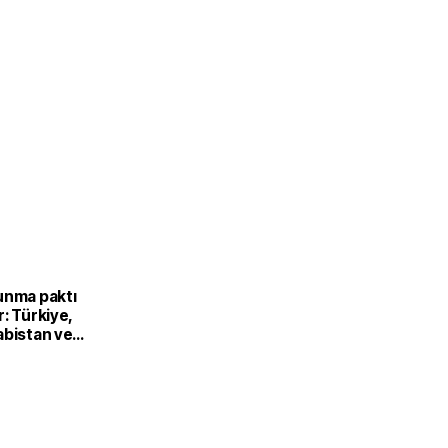
unma paktı
: Türkiye,
abistan ve
’dan ortak