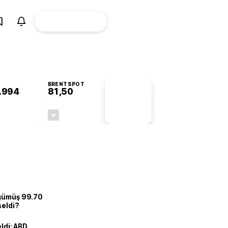
ÜYE
CANLI BORSA
Girişi
BRENTSPOT
.994
81,50
PİYASA
VERİLERİ
+0,79%
-1,55%
+0,00
-1,28
 gümüş 99.70
seldi?
eldi: ABD