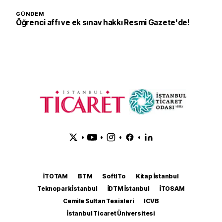
GÜNDEM
Öğrenci affı ve ek sınav hakkı Resmi Gazete'de!
•
•
•
•
İTOTAM
BTM
SoftITo
Kitap İstanbul
Teknopark İstanbul
İDTM İstanbul
İTOSAM
Cemile Sultan Tesisleri
ICVB
İstanbul Ticaret Üniversitesi