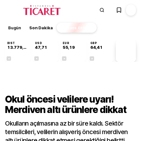
Bugün
Son Dakika
Finans
EKSTRA
BIST
USD
EUR
GBP
13.779,39
47,71
55,19
64,41
PİYASA
VERİLERİ
-0,14%
+0,18%
+0,32%
+0,38%
Gündem
Okul öncesi velilere uyarı!
Merdiven altı ürünlere dikkat
Okulların açılmasına az bir süre kaldı. Sektör
temsilcileri, velilerin alışveriş öncesi merdiven
altı ürünlere dikkat etmesi gerektiğini belirtti.