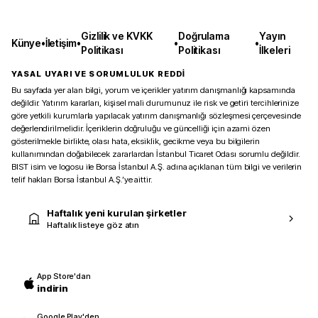
Gizlilik ve KVKK
Doğrulama
Yayın
Künye
•
İletişim
•
•
•
Politikası
Politikası
İlkeleri
YASAL UYARI VE SORUMLULUK REDDİ
Bu sayfada yer alan bilgi, yorum ve içerikler yatırım danışmanlığı kapsamında
değildir. Yatırım kararları, kişisel mali durumunuz ile risk ve getiri tercihlerinize
göre yetkili kurumlarla yapılacak yatırım danışmanlığı sözleşmesi çerçevesinde
değerlendirilmelidir. İçeriklerin doğruluğu ve güncelliği için azami özen
gösterilmekle birlikte, olası hata, eksiklik, gecikme veya bu bilgilerin
kullanımından doğabilecek zararlardan İstanbul Ticaret Odası sorumlu değildir.
BIST isim ve logosu ile Borsa İstanbul A.Ş. adına açıklanan tüm bilgi ve verilerin
telif hakları Borsa İstanbul A.Ş.’ye aittir.
Haftalık yeni kurulan şirketler
Haftalık listeye göz atın
App Store'dan
indirin
Google Play'den