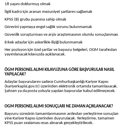
18 yaşını doldurmuş olmak
İlgili kadro için aranan mezuniyet şartlarını sağlamak
KPSS (B) grubu puanına sahip olmak
Görevini yapmaya engel sağlık sorunu bulunmamak
Güvenlik soruşturması ve arşiv araştırmasının olumlu sonuçlanması
Erkek adaylar için askerlikle ilişiği bulunmamak
Her pozisyon için özel şartlar ve başvuru belgeleri, OGM tarafından
yayımlanacak kılavuzda açıklanacak.
ÖGM PERSONEL ALIMI KILAVUZUNA GÖRE BAŞVURULAR NASIL
YAPILACAK?
Adaylar başvurularını sadece Cumhurbaşkanlığı Kariyer Kapısı
(kariyerkapisi.gov.tr) üzerinden elektronik ortamda tamamlayacak.
Şahsen ya da posta yoluyla yapılan başvurular kabul edilmeyecek.
OGM PERSONEL ALIMI SONUÇLARI NE ZAMAN AÇIKLANACAK?
Başvuru sürecinin tamamlanmasının ardından yerleştirme sonuçları
yine Kariyer Kapısı üzerinden duyurulacak. Yerleştirme, tamamen
KPSS puan sıralaması esas alınarak gerçekleştirilecek.