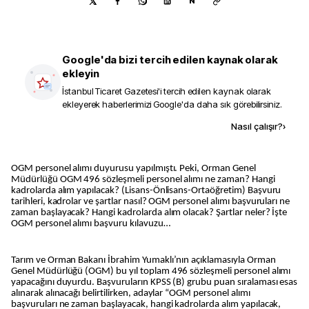
N
Google'da bizi tercih edilen kaynak olarak
ekleyin
İstanbul Ticaret Gazetesi
'i tercih edilen kaynak olarak
ekleyerek haberlerimizi Google'da daha sık görebilirsiniz.
Kaynak ekle
Nasıl çalışır?
›
OGM personel alımı duyurusu yapılmıştı. Peki, Orman Genel
Müdürlüğü OGM 496 sözleşmeli personel alımı ne zaman? Hangi
kadrolarda alım yapılacak? (Lisans-Önlisans-Ortaöğretim) Başvuru
tarihleri, kadrolar ve şartlar nasıl? OGM personel alımı başvuruları ne
zaman başlayacak? Hangi kadrolarda alım olacak? Şartlar neler? İşte
OGM personel alımı başvuru kılavuzu…
Tarım ve Orman Bakanı İbrahim Yumaklı’nın açıklamasıyla Orman
Genel Müdürlüğü (OGM) bu yıl toplam 496 sözleşmeli personel alımı
yapacağını duyurdu. Başvuruların KPSS (B) grubu puan sıralaması esas
alınarak alınacağı belirtilirken, adaylar “OGM personel alımı
başvuruları ne zaman başlayacak, hangi kadrolarda alım yapılacak,