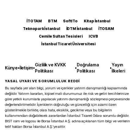
İTOTAM
BTM
SoftITo
Kitap İstanbul
Teknopark İstanbul
İDTM İstanbul
İTOSAM
Cemile Sultan Tesisleri
ICVB
İstanbul Ticaret Üniversitesi
Gizlilik ve KVKK
Doğrulama
Yayın
Künye
•
İletişim
•
•
•
Politikası
Politikası
İlkeleri
YASAL UYARI VE SORUMLULUK REDDİ
Bu sayfada yer alan bilgi, yorum ve içerikler yatırım danışmanlığı kapsamında
değildir. Yatırım kararları, kişisel mali durumunuz ile risk ve getiri tercihlerinize
göre yetkili kurumlarla yapılacak yatırım danışmanlığı sözleşmesi çerçevesinde
değerlendirilmelidir. İçeriklerin doğruluğu ve güncelliği için azami özen
gösterilmekle birlikte, olası hata, eksiklik, gecikme veya bu bilgilerin
kullanımından doğabilecek zararlardan İstanbul Ticaret Odası sorumlu değildir.
BIST isim ve logosu ile Borsa İstanbul A.Ş. adına açıklanan tüm bilgi ve verilerin
telif hakları Borsa İstanbul A.Ş.’ye aittir.