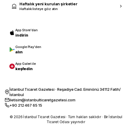
Haftalık yeni kurulan şirketler
Haftalık listeye göz atın
App Store'dan
indirin
Google Play'den
alın
App Galeri ile
keşfedin
İstanbul Ticaret Gazetesi · Reşadiye Cad. Eminönü 34112 Fatih/
İstanbul
iletisim@istanbulticaretgazetesi.com
+90 212 467 65 15
© 2026 İstanbul Ticaret Gazetesi · Tüm hakları saklıdır · Bir İstanbul
Ticaret Odası yayınıdır