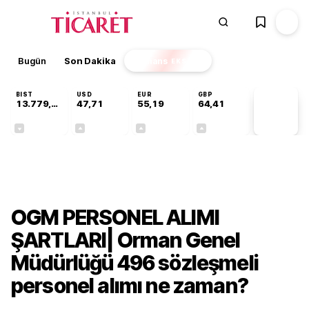
Bugün
Son Dakika
Finans
EKSTRA
BIST
USD
EUR
GBP
13.779,39
47,71
55,19
64,41
PİYASA
VERİLERİ
-0,14%
+0,18%
+0,32%
+0,38%
Gündem
OGM PERSONEL ALIMI
ŞARTLARI| Orman Genel
Müdürlüğü 496 sözleşmeli
personel alımı ne zaman?