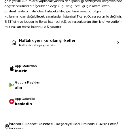
göre yetkili kurumlarla yapılacak yatırım danışmanlığı sözleşmesi çerçevesinde
değerlendirilmelidir. İçeriklerin doğruluğu ve güncelliği için azami özen
gösterilmekle birlikte, olası hata, eksiklik, gecikme veya bu bilgilerin
kullanımından doğabilecek zararlardan İstanbul Ticaret Odası sorumlu değildir.
BIST isim ve logosu ile Borsa İstanbul A.Ş. adına açıklanan tüm bilgi ve verilerin
telif hakları Borsa İstanbul A.Ş.’ye aittir.
Haftalık yeni kurulan şirketler
Haftalık listeye göz atın
App Store'dan
indirin
Google Play'den
alın
App Galeri ile
keşfedin
İstanbul Ticaret Gazetesi · Reşadiye Cad. Eminönü 34112 Fatih/
İstanbul