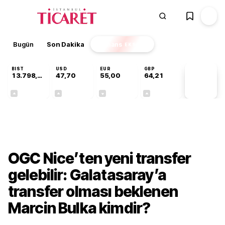
Bugün
Son Dakika
Finans
EKSTRA
BIST
USD
EUR
GBP
13.798,82
47,70
55,00
64,21
PİYASA
VERİLERİ
+0,70%
+0,16%
-0,03%
+0,06%
Gündem
OGC Nice’ten yeni transfer
gelebilir: Galatasaray’a
transfer olması beklenen
Marcin Bulka kimdir?