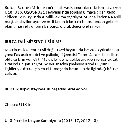
Bulka, Polonya Milli Takımı’nın alt yaş kategorilerinde forma giyiyor.
U18, U19, U20 ve U21 seviyelerinde toplam 8 maça çıkan genç
eldiven, 2023 yılında A Milli Takıma çağrılıyor. Şu ana kadar 4 A Milli
maçta kaleyi koruyor ve milli takım teknik ekibi tarafından gelecek
planlamasında önemli bir parça olarak değerlendiriliyor.
BULCA EVLİ Mİ? SEVGİLİSİ KİM?
Marcin Bulka henüz evli değil. Özel hayatında ise 2023 yılından bu
yana Fas asıllı model ve psikoloji öğrencisi Ecram Sallam ile birlikte
olduğu biliniyor. Çift, Maldivler’de gerçekleştirdikleri romantik tatil
sırasında nişanlanıyor. Sosyal medya paylaşımlarında uyumlu
ilişkileriyle dikkat çeken çift, magazin basınının da ilgi odağı hâline
geliyor.
Bulka, kulüp düzeyinde şu başarıları elde ediyor:
Chelsea U18 ile
U18 Premier League Şampiyonu (2016-17, 2017-18)