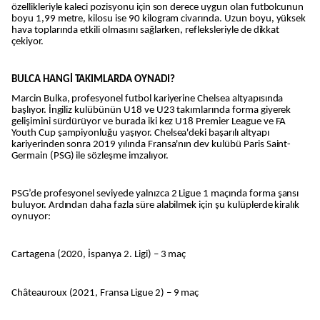
özellikleriyle kaleci pozisyonu için son derece uygun olan futbolcunun
boyu 1,99 metre, kilosu ise 90 kilogram civarında. Uzun boyu, yüksek
hava toplarında etkili olmasını sağlarken, refleksleriyle de dikkat
çekiyor.
BULCA HANGİ TAKIMLARDA OYNADI?
Marcin Bulka, profesyonel futbol kariyerine Chelsea altyapısında
başlıyor. İngiliz kulübünün U18 ve U23 takımlarında forma giyerek
gelişimini sürdürüyor ve burada iki kez U18 Premier League ve FA
Youth Cup şampiyonluğu yaşıyor. Chelsea'deki başarılı altyapı
kariyerinden sonra 2019 yılında Fransa'nın dev kulübü Paris Saint-
Germain (PSG) ile sözleşme imzalıyor.
PSG’de profesyonel seviyede yalnızca 2 Ligue 1 maçında forma şansı
buluyor. Ardından daha fazla süre alabilmek için şu kulüplerde kiralık
oynuyor:
Cartagena (2020, İspanya 2. Ligi) – 3 maç
Châteauroux (2021, Fransa Ligue 2) – 9 maç