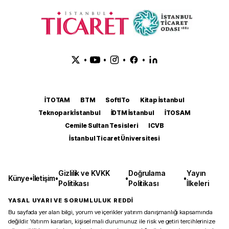
•
•
•
•
İTOTAM
BTM
SoftITo
Kitap İstanbul
Teknopark İstanbul
İDTM İstanbul
İTOSAM
Cemile Sultan Tesisleri
ICVB
İstanbul Ticaret Üniversitesi
Gizlilik ve KVKK
Doğrulama
Yayın
Künye
•
İletişim
•
•
•
Politikası
Politikası
İlkeleri
YASAL UYARI VE SORUMLULUK REDDİ
Bu sayfada yer alan bilgi, yorum ve içerikler yatırım danışmanlığı kapsamında
değildir. Yatırım kararları, kişisel mali durumunuz ile risk ve getiri tercihlerinize