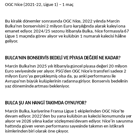
OGC Nice (2021-22, Ligue 1) – 1 maç
Bu kiralık dönemler sonrasında OGC Nice, 2022 yılında Marcin
Bulka'nın bonservisini 2 milyon Euro karşılığında alarak kaleyi ona
emanet ediyor. 2024/25 sezonu itibarıyla Bulka, Nice formasıyla 67
Ligue 1 maçında görev alıyor ve kulübün 1 numaralı kalecisi hâline
geliyor.
BULCA’NIN BONSERVİS BEDELİ VE PİYASA DEĞERİ NE KADAR?
Marcin Bulka'nın 2025 yılı itibarıyla güncel piyasa değeri 20 milyon
Euro seviyesinde yer alıyor. PSG’den OGC Nice’e transferi sadece 2
milyon Euro’ya gerçekleşmiş olsa da, şu anki performansı ile
Avrupa'nın büyük kulüplerinin radarına giriyor. Bonservis bedelinin
yaz döneminde artması bekleniyor.
BULCA ŞU AN HANGİ TAKIMDA OYNUYOR?
Marcin Bulka, kariyerine Fransa Ligue 1 ekiplerinden OGC Nice’te
devam ediyor. 2022’den bu yana kulübün as kalecisi konumunda yer
alıyor ve 2026 yılına kadar sözleşmesi devam ediyor. Nice’in savunma
hattında güven veren performansı sayesinde takımın en istikrarlı
isimlerinden biri olarak öne çıkıyor.