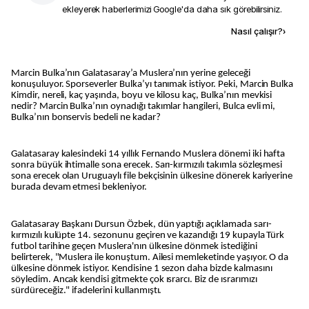
ekleyerek haberlerimizi Google'da daha sık görebilirsiniz.
Kaynak ekle
Nasıl çalışır?
›
Marcin Bulka’nın Galatasaray’a Muslera’nın yerine geleceği
konuşuluyor. Sporseverler Bulka’yı tanımak istiyor. Peki, Marcin Bulka
Kimdir, nereli, kaç yaşında, boyu ve kilosu kaç, Bulka’nın mevkisi
nedir? Marcin Bulka’nın oynadığı takımlar hangileri, Bulca evli mi,
Bulka’nın bonservis bedeli ne kadar?
Galatasaray kalesindeki 14 yıllık Fernando Muslera dönemi iki hafta
sonra büyük ihtimalle sona erecek. Sarı-kırmızılı takımla sözleşmesi
sona erecek olan Uruguaylı file bekçisinin ülkesine dönerek kariyerine
burada devam etmesi bekleniyor.
Galatasaray Başkanı Dursun Özbek, dün yaptığı açıklamada sarı-
kırmızılı kulüpte 14. sezonunu geçiren ve kazandığı 19 kupayla Türk
futbol tarihine geçen Muslera'nın ülkesine dönmek istediğini
belirterek, "Muslera ile konuştum. Ailesi memleketinde yaşıyor. O da
ülkesine dönmek istiyor. Kendisine 1 sezon daha bizde kalmasını
söyledim. Ancak kendisi gitmekte çok ısrarcı. Biz de ısrarımızı
sürdüreceğiz." ifadelerini kullanmıştı.