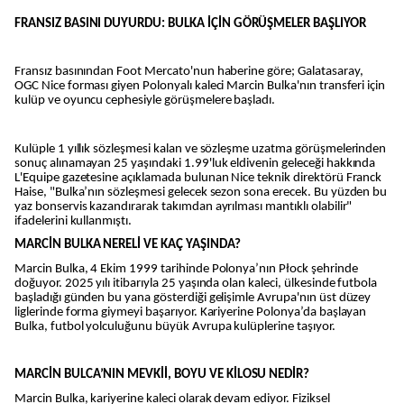
FRANSIZ BASINI DUYURDU: BULKA İÇİN GÖRÜŞMELER BAŞLIYOR
Fransız basınından Foot Mercato'nun haberine göre; Galatasaray,
OGC Nice forması giyen Polonyalı kaleci Marcin Bulka'nın transferi için
kulüp ve oyuncu cephesiyle görüşmelere başladı.
Kulüple 1 yıllık sözleşmesi kalan ve sözleşme uzatma görüşmelerinden
sonuç alınamayan 25 yaşındaki 1.99'luk eldivenin geleceği hakkında
L'Equipe gazetesine açıklamada bulunan Nice teknik direktörü Franck
Haise, "Bulka’nın sözleşmesi gelecek sezon sona erecek. Bu yüzden bu
yaz bonservis kazandırarak takımdan ayrılması mantıklı olabilir"
ifadelerini kullanmıştı.
MARCİN BULKA NERELİ VE KAÇ YAŞINDA?
Marcin Bulka, 4 Ekim 1999 tarihinde Polonya’nın Płock şehrinde
doğuyor. 2025 yılı itibarıyla 25 yaşında olan kaleci, ülkesinde futbola
başladığı günden bu yana gösterdiği gelişimle Avrupa'nın üst düzey
liglerinde forma giymeyi başarıyor. Kariyerine Polonya’da başlayan
Bulka, futbol yolculuğunu büyük Avrupa kulüplerine taşıyor.
MARCİN BULCA’NIN MEVKİİ, BOYU VE KİLOSU NEDİR?
Marcin Bulka, kariyerine kaleci olarak devam ediyor. Fiziksel