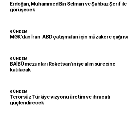
Erdoğan, Muhammed Bin Selman ve Şahbaz Şerif ile
görüşecek
GÜNDEM
MGK’dan İran-ABD çatışmaları için müzakere çağrısı
GÜNDEM
BAİBÜ mezunları Roketsan’ın işe alım sürecine
katılacak
GÜNDEM
Terörsüz Türkiye vizyonu üretim ve ihracatı
güçlendirecek