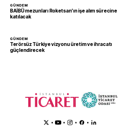
GÜNDEM
BAİBÜ mezunları Roketsan’ın işe alım sürecine
katılacak
GÜNDEM
Terörsüz Türkiye vizyonu üretim ve ihracatı
güçlendirecek
•
•
•
•