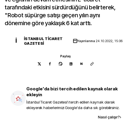
tarafındaki etkisini sürdürdüğünü belirterek,
"Robot süpürge satışı geçen yılın aynı
dönemine göre yaklaşık 6 kat arttı.
İSTANBUL TICARET
İ
Yayınlanma
24.10.2022, 15:06
GAZETESI
Paylaş
N
Google'da bizi tercih edilen kaynak olarak
ekleyin
İstanbul Ticaret Gazetesi
'i tercih edilen kaynak olarak
ekleyerek haberlerimizi Google'da daha sık görebilirsiniz.
Kaynak ekle
Nasıl çalışır?
›