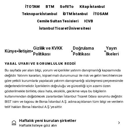
İTOTAM
BTM
SoftITo
Kitap İstanbul
Teknopark İstanbul
İDTM İstanbul
İTOSAM
Cemile Sultan Tesisleri
ICVB
İstanbul Ticaret Üniversitesi
Gizlilik ve KVKK
Doğrulama
Yayın
Künye
•
İletişim
•
•
•
Politikası
Politikası
İlkeleri
YASAL UYARI VE SORUMLULUK REDDİ
Bu sayfada yer alan bilgi, yorum ve içerikler yatırım danışmanlığı kapsamında
değildir. Yatırım kararları, kişisel mali durumunuz ile risk ve getiri tercihlerinize
göre yetkili kurumlarla yapılacak yatırım danışmanlığı sözleşmesi çerçevesinde
değerlendirilmelidir. İçeriklerin doğruluğu ve güncelliği için azami özen
gösterilmekle birlikte, olası hata, eksiklik, gecikme veya bu bilgilerin
kullanımından doğabilecek zararlardan İstanbul Ticaret Odası sorumlu değildir.
BIST isim ve logosu ile Borsa İstanbul A.Ş. adına açıklanan tüm bilgi ve verilerin
telif hakları Borsa İstanbul A.Ş.’ye aittir.
Haftalık yeni kurulan şirketler
Haftalık listeye göz atın