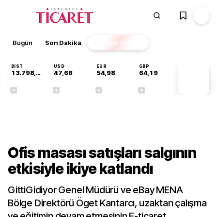
Bugün
Son Dakika
Finans
EKSTRA
BIST
USD
EUR
GBP
13.798,82
47,68
54,98
64,19
PİYASA
VERİLERİ
+0,70%
+0,11%
-0,06%
+0,03%
Gündem
Ofis masası satışları salgının
etkisiyle ikiye katlandı
GittiGidiyor Genel Müdürü ve eBay MENA
Bölge Direktörü Öget Kantarcı, uzaktan çalışma
ve eğitimin devam etmesinin E-ticaret