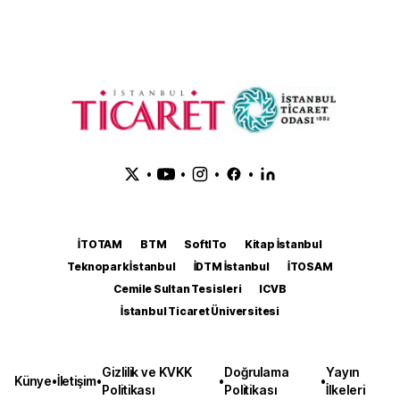
•
•
•
•
İTOTAM
BTM
SoftITo
Kitap İstanbul
Teknopark İstanbul
İDTM İstanbul
İTOSAM
Cemile Sultan Tesisleri
ICVB
İstanbul Ticaret Üniversitesi
Gizlilik ve KVKK
Doğrulama
Yayın
Künye
•
İletişim
•
•
•
Politikası
Politikası
İlkeleri