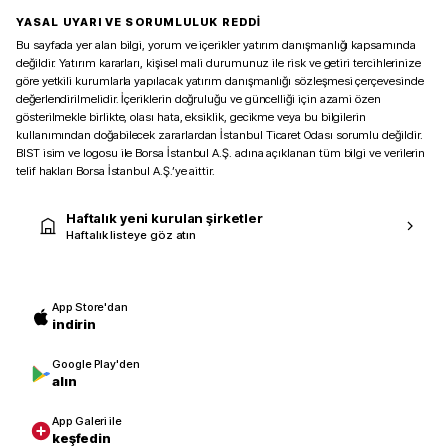
YASAL UYARI VE SORUMLULUK REDDİ
Bu sayfada yer alan bilgi, yorum ve içerikler yatırım danışmanlığı kapsamında
değildir. Yatırım kararları, kişisel mali durumunuz ile risk ve getiri tercihlerinize
göre yetkili kurumlarla yapılacak yatırım danışmanlığı sözleşmesi çerçevesinde
değerlendirilmelidir. İçeriklerin doğruluğu ve güncelliği için azami özen
gösterilmekle birlikte, olası hata, eksiklik, gecikme veya bu bilgilerin
kullanımından doğabilecek zararlardan İstanbul Ticaret Odası sorumlu değildir.
BIST isim ve logosu ile Borsa İstanbul A.Ş. adına açıklanan tüm bilgi ve verilerin
telif hakları Borsa İstanbul A.Ş.’ye aittir.
Haftalık yeni kurulan şirketler
Haftalık listeye göz atın
App Store'dan
indirin
Google Play'den
alın
App Galeri ile
keşfedin