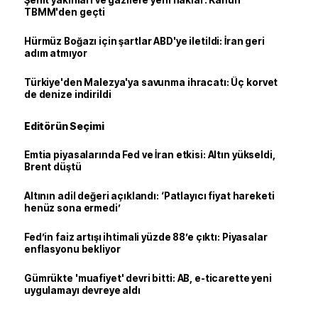
Şehit yakınları ve gazilere yeni haklar: Kanun
TBMM'den geçti
Hürmüz Boğazı için şartlar ABD'ye iletildi: İran geri
adım atmıyor
Türkiye'den Malezya'ya savunma ihracatı: Üç korvet
de denize indirildi
Editörün Seçimi
Emtia piyasalarında Fed ve İran etkisi: Altın yükseldi,
Brent düştü
Altının adil değeri açıklandı: ‘Patlayıcı fiyat hareketi
henüz sona ermedi’
Fed’in faiz artışı ihtimali yüzde 88’e çıktı: Piyasalar
enflasyonu bekliyor
Gümrükte 'muafiyet' devri bitti: AB, e-ticarette yeni
uygulamayı devreye aldı