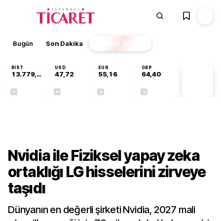
Bugün
Son Dakika
Finans
EKSTRA
BIST
USD
EUR
GBP
13.779,39
47,72
55,16
64,40
PİYASA
VERİLERİ
-0,14%
+0,01%
-0,05%
-0,03%
Finans
Nvidia ile Fiziksel yapay zeka
ortaklığı LG hisselerini zirveye
taşıdı
Dünyanın en değerli şirketi Nvidia, 2027 mali