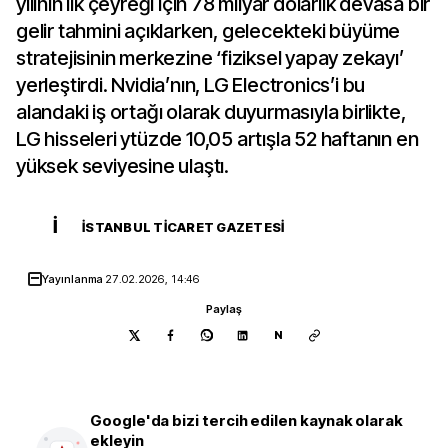
yılının ilk çeyreği için 78 milyar dolarlık devasa bir
gelir tahmini açıklarken, gelecekteki büyüme
stratejisinin merkezine ‘fiziksel yapay zekayı’
yerleştirdi. Nvidia’nın, LG Electronics’i bu
alandaki iş ortağı olarak duyurmasıyla birlikte,
LG hisseleri ytüzde 10,05 artışla 52 haftanın en
yüksek seviyesine ulaştı.
İ
İSTANBUL TICARET GAZETESI
Yayınlanma
27.02.2026, 14:46
Paylaş
N
Google'da bizi tercih edilen kaynak olarak
ekleyin