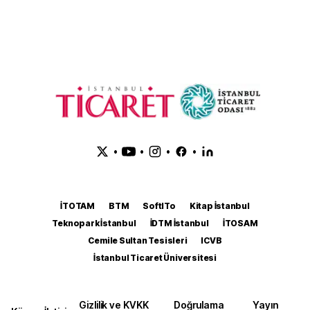
•
•
•
•
İTOTAM
BTM
SoftITo
Kitap İstanbul
Teknopark İstanbul
İDTM İstanbul
İTOSAM
Cemile Sultan Tesisleri
ICVB
İstanbul Ticaret Üniversitesi
Gizlilik ve KVKK
Doğrulama
Yayın