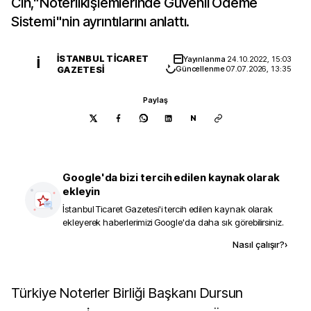
Cin,"Noterlikİşlemlerinde Güvenli Ödeme
Sistemi"nin ayrıntılarını anlattı.
İSTANBUL TICARET
Yayınlanma
24.10.2022, 15:03
İ
GAZETESI
Güncellenme
07.07.2026, 13:35
Paylaş
N
Google'da bizi tercih edilen kaynak olarak
ekleyin
İstanbul Ticaret Gazetesi
'i tercih edilen kaynak olarak
ekleyerek haberlerimizi Google'da daha sık görebilirsiniz.
Kaynak ekle
Nasıl çalışır?
›
Türkiye Noterler Birliği Başkanı Dursun