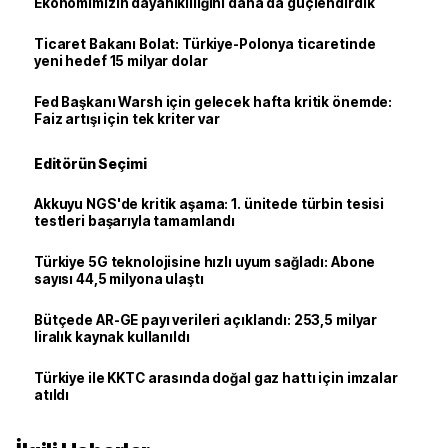
Ekonomimizin dayanıklılığını daha da güçlendirdik
Ticaret Bakanı Bolat: Türkiye-Polonya ticaretinde
yeni hedef 15 milyar dolar
Fed Başkanı Warsh için gelecek hafta kritik önemde:
Faiz artışı için tek kriter var
Editörün Seçimi
Akkuyu NGS'de kritik aşama: 1. ünitede türbin tesisi
testleri başarıyla tamamlandı
Türkiye 5G teknolojisine hızlı uyum sağladı: Abone
sayısı 44,5 milyona ulaştı
Bütçede AR-GE payı verileri açıklandı: 253,5 milyar
liralık kaynak kullanıldı
Türkiye ile KKTC arasında doğal gaz hattı için imzalar
atıldı