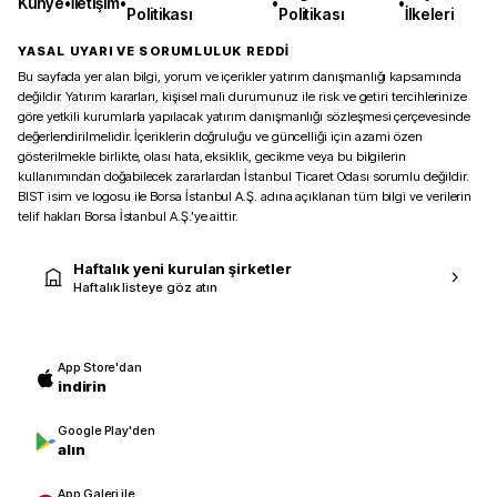
Künye
•
İletişim
•
•
•
Politikası
Politikası
İlkeleri
YASAL UYARI VE SORUMLULUK REDDİ
Bu sayfada yer alan bilgi, yorum ve içerikler yatırım danışmanlığı kapsamında
değildir. Yatırım kararları, kişisel mali durumunuz ile risk ve getiri tercihlerinize
göre yetkili kurumlarla yapılacak yatırım danışmanlığı sözleşmesi çerçevesinde
değerlendirilmelidir. İçeriklerin doğruluğu ve güncelliği için azami özen
gösterilmekle birlikte, olası hata, eksiklik, gecikme veya bu bilgilerin
kullanımından doğabilecek zararlardan İstanbul Ticaret Odası sorumlu değildir.
BIST isim ve logosu ile Borsa İstanbul A.Ş. adına açıklanan tüm bilgi ve verilerin
telif hakları Borsa İstanbul A.Ş.’ye aittir.
Haftalık yeni kurulan şirketler
Haftalık listeye göz atın
App Store'dan
indirin
Google Play'den
alın
App Galeri ile