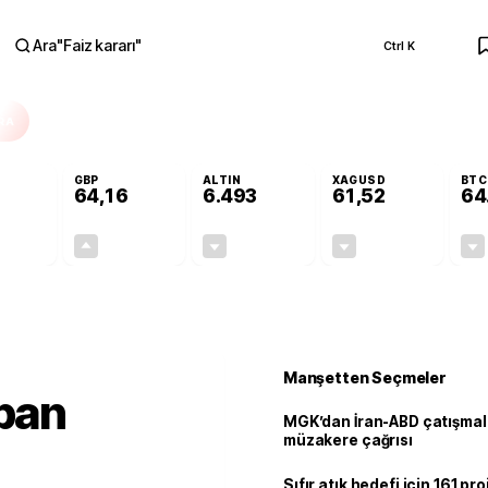
Ara
"
Faiz kararı
"
Ctrl K
RA
GBP
ALTIN
XAGUSD
BTC
64,16
6.493
61,52
64
-0,08%
+0,10%
-0,04%
-0,84%
-0,04
0,07
-2,64
-0,52
Manşetten Seçmeler
apan
MGK’dan İran-ABD çatışmala
müzakere çağrısı
Sıfır atık hedefi için 161 pr