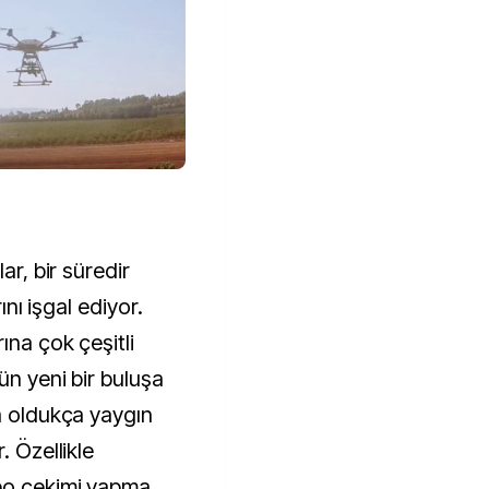
ar, bir süredir
ını işgal ediyor.
ına çok çeşitli
ün yeni bir buluşa
ta oldukça yaygın
. Özellikle
eo çekimi yapma