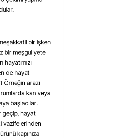
ldular.
eşakkatli bir işken
z bir meşguliyete
ı hayatımızı
en de hayat
r! Örneğin arazi
 durumlarda kan veya
ya başladılar!
r geçip, hayat
i vazifelerinden
r ürünü kapınıza