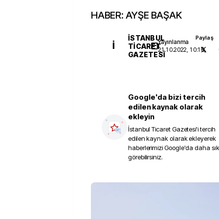
HABER: AYŞE BAŞAK
İSTANBUL
Paylaş
Yayınlanma
İ
TICARET
21.10.2022, 10:16
GAZETESI
Google'da bizi tercih
edilen kaynak olarak
ekleyin
İstanbul Ticaret Gazetesi
'i tercih
edilen kaynak olarak ekleyerek
haberlerimizi Google'da daha sı
görebilirsiniz.