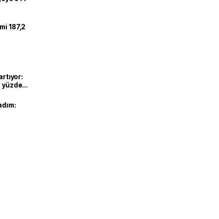
mi 187,2
artıyor:
ı yüzde
adım: