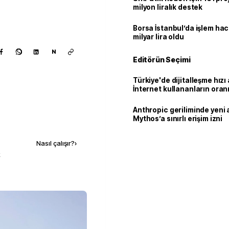
milyon liralık destek
Borsa İstanbul’da işlem hac
milyar lira oldu
N
Editörün Seçimi
Türkiye'de dijitalleşme hızı 
İnternet kullananların oran
92,3'e yükseldi
Anthropic geriliminde yeni 
Mythos’a sınırlı erişim izni
Kaynak ekle
Nasıl çalışır?
›
k