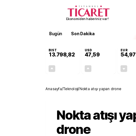
Ekonomiden haberiniz var!
Bugün
Son Dakika
Finans
EKST
BIST
USD
EUR
13.798,82
47,59
54,97
+0,70%
+0,06%
95,68
0,03
Anasayfa
/
Teknoloji
/
Nokta atışı yapan drone
Nokta atışı y
drone