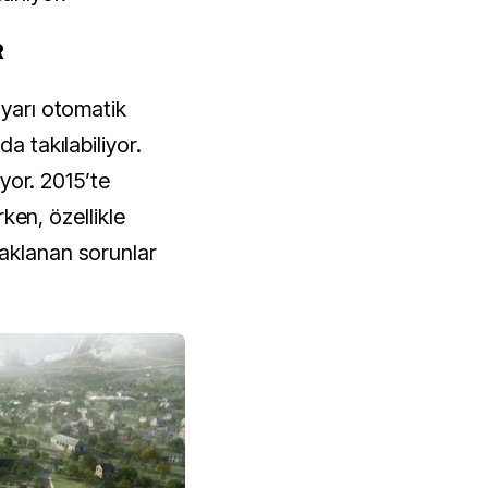
R
 yarı otomatik
a takılabiliyor.
liyor. 2015’te
irken, özellikle
aklanan sorunlar