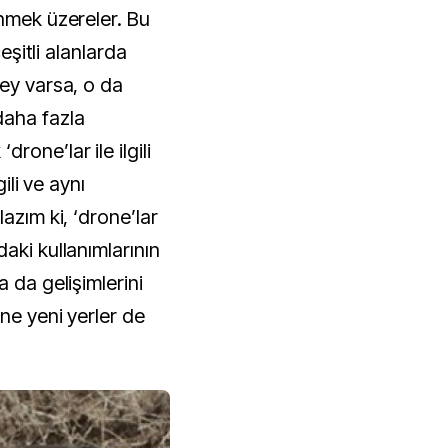
inmek üzereler. Bu
çeşitli alanlarda
şey varsa, o da
daha fazla
one’lar ile ilgili
gili ve aynı
azım ki, ‘drone’lar
aki kullanımlarının
 da gelişimlerini
ine yeni yerler de