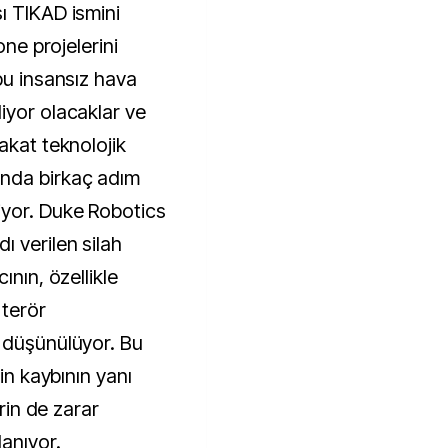
ı TIKAD ismini
one projelerini
bu insansız hava
iyor olacaklar ve
akat teknolojik
nda birkaç adım
yor. Duke Robotics
 verilen silah
ının, özellikle
terör
 düşünülüyor. Bu
nin kaybının yanı
erin de zarar
anıyor.