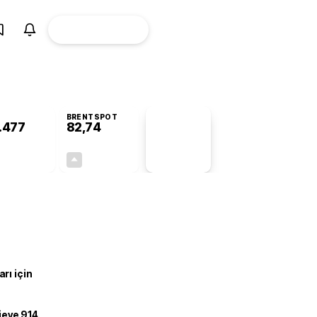
ÜYE
CANLI BORSA
Girişi
BRENTSPOT
.477
82,74
PİYASA
VERİLERİ
-0,77%
+4,85%
+0,00
3,83
rı için
ojeye 914