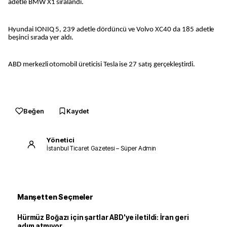
adetle BMW X1 sıralandı.
Hyundai IONIQ 5, 239 adetle dördüncü ve Volvo XC40 da 185 adetle
beşinci sırada yer aldı.
ABD merkezli otomobil üreticisi Tesla ise 27 satış gerçekleştirdi.
Beğen
Kaydet
Yönetici
İstanbul Ticaret Gazetesi – Süper Admin
Manşetten Seçmeler
Hürmüz Boğazı için şartlar ABD'ye iletildi: İran geri
adım atmıyor