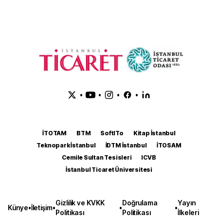
•
•
•
•
İTOTAM
BTM
SoftITo
Kitap İstanbul
Teknopark İstanbul
İDTM İstanbul
İTOSAM
Cemile Sultan Tesisleri
ICVB
İstanbul Ticaret Üniversitesi
Gizlilik ve KVKK
Doğrulama
Yayın
Künye
•
İletişim
•
•
•
Politikası
Politikası
İlkeleri