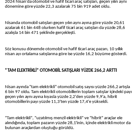
2024 Nisan’da otomobil ve hafif ticari araç satışları, geçen yılın aynı
dönemine göre yüzde 22,3 azalarak 75 bin 919 adet oldu.
Nisanda otomobil satışları geçen yılın aynı ayına göre yüzde 20,61
azalarak 61 bin 448 olurken hafif ticari araç satışları da yüzde 28,6
azalışla 14 bin 471 şeklinde gerçekleşti.
Söz konusu dönemde otomobil ve hafif ticari araç pazarı, 10 yıllık
nisan ayı ortalama satışlarına göre ise yüzde 16,2 büyüme gösterdi.
“TAM ELEKTRİKLİ” OTOMOBİL SATIŞLARI YÜZDE 266,2 ARTTI
Nisan ayında "tam elektrikli" otomobil satış sayısı yüzde 266,2 artışla
6 bin 97 oldu. Tam elektrikli otomobillerin toplam satışlar içindeki payı
geçen yılın aynı ayına kıyasla yüzde 2,2'den yüzde 9,9'a, hibrit
otomobillerin payı yüzde 11,3'ten yüzde 17,4'e yükseldi.
"Tam elektrikli", "uzatılmış menzil elektrikli" ve "hibrit" araçlar ele
alındığında, toplam pazarın yüzde 28,1'inin, içinde elektrikli motor da
bulunan araçlardan oluştuğu görüldü.