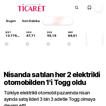
Bugün
Son Dakika
Finans
EKSTRA
BIST
USD
EUR
GBP
13.779,39
47,71
55,19
64,41
PİYASA
VERİLERİ
-0,14%
+0,18%
+0,32%
+0,38%
Sektörel
Nisanda satılan her 2 elektrikli
otomobilden 1'i Togg oldu
Türkiye elektrikli otomobil pazarında nisan
ayında satış lideri 3 bin 3 adetle Togg olmaya
devam etti.