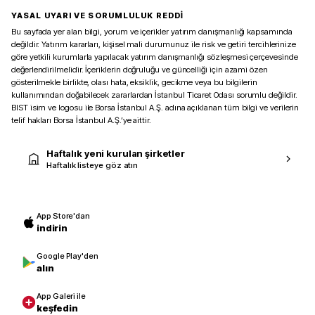
YASAL UYARI VE SORUMLULUK REDDİ
Bu sayfada yer alan bilgi, yorum ve içerikler yatırım danışmanlığı kapsamında
değildir. Yatırım kararları, kişisel mali durumunuz ile risk ve getiri tercihlerinize
göre yetkili kurumlarla yapılacak yatırım danışmanlığı sözleşmesi çerçevesinde
değerlendirilmelidir. İçeriklerin doğruluğu ve güncelliği için azami özen
gösterilmekle birlikte, olası hata, eksiklik, gecikme veya bu bilgilerin
kullanımından doğabilecek zararlardan İstanbul Ticaret Odası sorumlu değildir.
BIST isim ve logosu ile Borsa İstanbul A.Ş. adına açıklanan tüm bilgi ve verilerin
telif hakları Borsa İstanbul A.Ş.’ye aittir.
Haftalık yeni kurulan şirketler
Haftalık listeye göz atın
App Store'dan
indirin
Google Play'den
alın
App Galeri ile
keşfedin