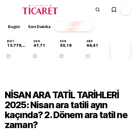
Bugün
Son Dakika
Finans
EKSTRA
BIST
USD
EUR
GBP
13.779,39
47,71
55,19
64,41
PİYASA
VERİLERİ
-0,14%
+0,18%
+0,32%
+0,38%
Gündem
NİSAN ARA TATİL TARİHLERİ
2025: Nisan ara tatili ayın
kaçında? 2. Dönem ara tatil ne
zaman?