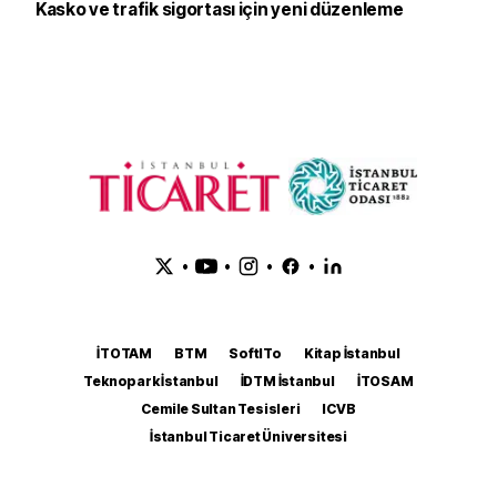
Kasko ve trafik sigortası için yeni düzenleme
•
•
•
•
İTOTAM
BTM
SoftITo
Kitap İstanbul
Teknopark İstanbul
İDTM İstanbul
İTOSAM
Cemile Sultan Tesisleri
ICVB
İstanbul Ticaret Üniversitesi