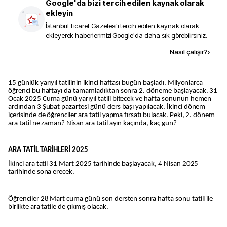
Google'da bizi tercih edilen kaynak olarak
ekleyin
İstanbul Ticaret Gazetesi
'i tercih edilen kaynak olarak
ekleyerek haberlerimizi Google'da daha sık görebilirsiniz.
Kaynak ekle
Nasıl çalışır?
›
15 günlük yarıyıl tatilinin ikinci haftası bugün başladı. Milyonlarca
öğrenci bu haftayı da tamamladıktan sonra 2. döneme başlayacak. 31
Ocak 2025 Cuma günü yarıyıl tatili bitecek ve hafta sonunun hemen
ardından 3 Şubat pazartesi günü ders başı yapılacak. İkinci dönem
içerisinde de öğrenciler ara tatil yapma fırsatı bulacak. Peki, 2. dönem
ara tatil ne zaman? Nisan ara tatil ayın kaçında, kaç gün?
ARA TATİL TARİHLERİ 2025
İkinci ara tatil 31 Mart 2025 tarihinde başlayacak, 4 Nisan 2025
tarihinde sona erecek.
Öğrenciler 28 Mart cuma günü son dersten sonra hafta sonu tatili ile
birlikte ara tatile de çıkmış olacak.