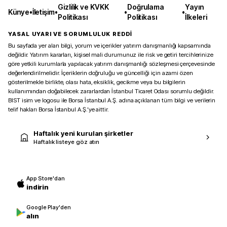
Gizlilik ve KVKK
Doğrulama
Yayın
Künye
•
İletişim
•
•
•
Politikası
Politikası
İlkeleri
YASAL UYARI VE SORUMLULUK REDDİ
Bu sayfada yer alan bilgi, yorum ve içerikler yatırım danışmanlığı kapsamında
değildir. Yatırım kararları, kişisel mali durumunuz ile risk ve getiri tercihlerinize
göre yetkili kurumlarla yapılacak yatırım danışmanlığı sözleşmesi çerçevesinde
değerlendirilmelidir. İçeriklerin doğruluğu ve güncelliği için azami özen
gösterilmekle birlikte, olası hata, eksiklik, gecikme veya bu bilgilerin
kullanımından doğabilecek zararlardan İstanbul Ticaret Odası sorumlu değildir.
BIST isim ve logosu ile Borsa İstanbul A.Ş. adına açıklanan tüm bilgi ve verilerin
telif hakları Borsa İstanbul A.Ş.’ye aittir.
Haftalık yeni kurulan şirketler
Haftalık listeye göz atın
App Store'dan
indirin
Google Play'den
alın