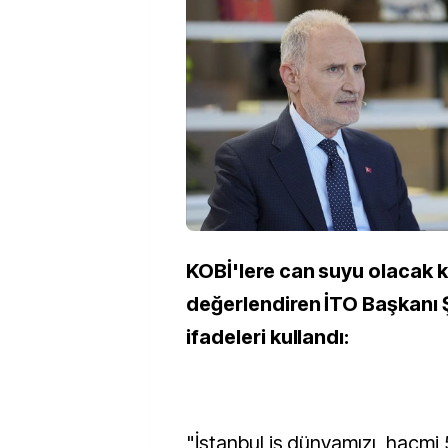
KOBİ'lere can suyu olacak k
değerlendiren İTO Başkanı 
ifadeleri kullandı:
"İstanbul iş dünyamızı, hacmi 