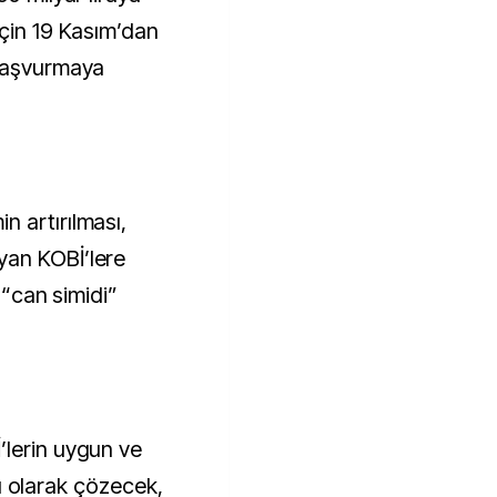
için 19 Kasım’dan
 başvurmaya
 artırılması,
yan KOBİ’lere
 “can simidi”
’lerin uygun ve
ıcı olarak çözecek,