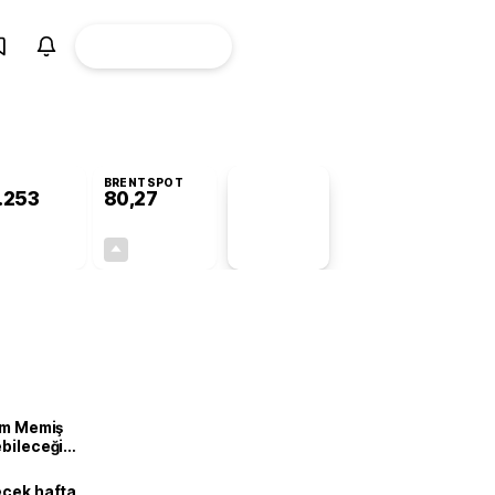
ÜYE
CANLI BORSA
Girişi
BRENTSPOT
.253
80,27
PİYASA
VERİLERİ
+0,19%
+1,72%
+0,00
1,36
lam Memiş
ebileceği
var
ecek hafta