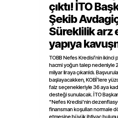
çıktı! İTO Baş
Şekib Avdagiç
Süreklilik arz
yapıya kavuş
TOBB Nefes Kredisi’nin ikinci p
hacmi yoğun talep nedeniyle 2
milyar liraya çıkarıldı. Başvuru
başlayacakken, KOBİ’lere yüz
faiz seçenekleriyle 36 aya ka
desteği sunulacak. İTO Başkan
"Nefes Kredisi'nin dezenflas
finansman koşulları normale
etmesine büyük ihtiyaç bulunu