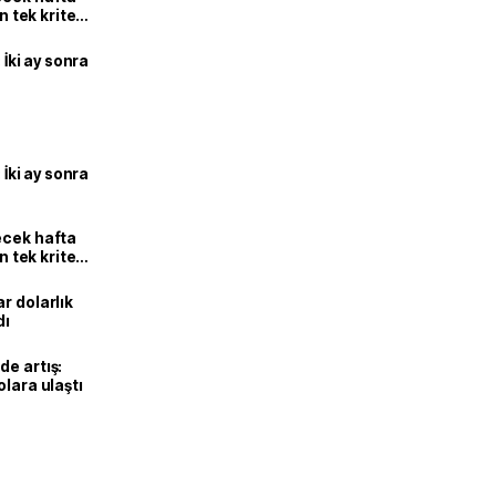
n tek kriter
 İki ay sonra
 İki ay sonra
ecek hafta
n tek kriter
r dolarlık
dı
de artış:
olara ulaştı