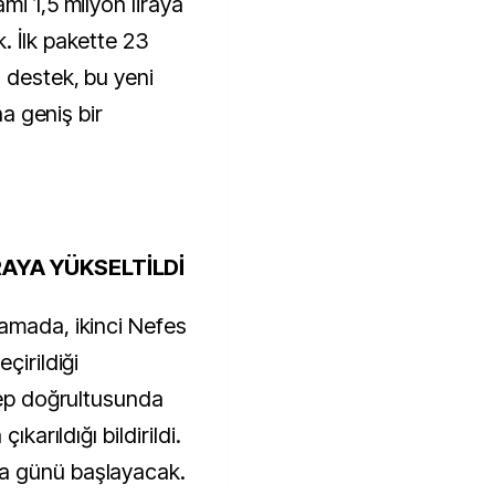
mi 1,5 milyon liraya
. İlk pakette 23
 destek, bu yeni
ha geniş bir
RAYA YÜKSELTİLDİ
amada, ikinci Nefes
çirildiği
lep doğrultusunda
ıkarıldığı bildirildi.
a günü başlayacak.