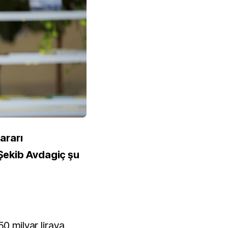
ararı
Şekib Avdagiç şu
50 milyar liraya