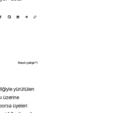
N
Kaynak ekle
Nasıl çalışır?
›
k
şı üzerine
borsa üyeleri