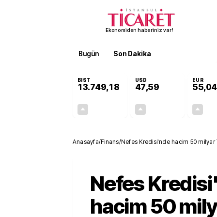
Ekonomiden haberiniz var!
Bugün
Son Dakika
Finans
EKST
BIST
USD
EUR
13.749,18
47,59
55,04
+0,34%
+0,06%
46,05
0,03
Anasayfa
/
Finans
/
Nefes Kredisi'nde hacim 50 milyar T
arz eden bir yapıya kavuşmalı
Nefes Kredisi
hacim 50 mily