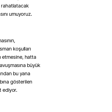
n rahatlatacak
asını umuyoruz.
asının,
sman koşulları
etmesine, hatta
a kavuşmasına büyük
ından bu yana
bına gösterilen
t ediyor.