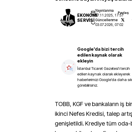
Yayınlanma
Paylaş
EKONOMİ
17.11.2025, 17:57
SERVİSİ
Güncellenme
03.07.2026, 07:02
Google'da bizi tercih
edilen kaynak olarak
ekleyin
İstanbul Ticaret Gazetesi
'i tercih
edilen kaynak olarak ekleyerek
haberlerimizi Google'da daha sı
görebilirsiniz.
TOBB, KGF ve bankaların iş birliğiyle yürütülen
ikinci Nefes Kredisi, talep artı
genişletildi. Krediye tüm oda-