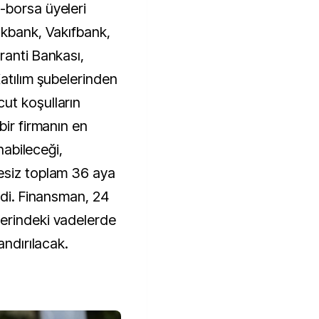
-borsa üyeleri
lkbank, Vakıfbank,
ranti Bankası,
atılım şubelerinden
ut koşulların
bir firmanın en
anabileceği,
esiz toplam 36 aya
ldi. Finansman, 24
erindeki vadelerde
andırılacak.