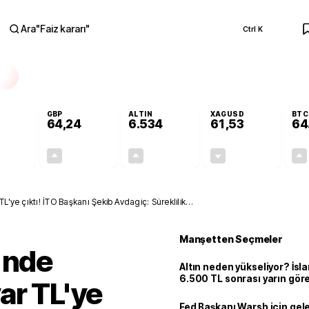
Ara
"
Faiz kararı
"
Ctrl K
RA
GBP
ALTIN
XAGUSD
BTC
64,24
6.534
61,53
64
+0,05%
+0,22%
+0,59%
-0,82%
0,03
0,14
38,28
-0,51
L'ye çıktı! İTO Başkanı Şekib Avdagiç: Süreklilik
Manşetten Seçmeler
'nde
Altın neden yükseliyor? İs
6.500 TL sonrası yarın gör
ar TL'ye
seviyeyi açıkladı: 2 ihtimal 
Fed Başkanı Warsh için gel