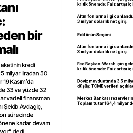
kanı
kritik önemde: Faiz artışı içi
var
:
Altın fonlarına ilgi canlandı:
3 milyar dolarlık net giriş
 eden bir
Editörün Seçimi
malı
Altın fonlarına ilgi canlandı:
3 milyar dolarlık net giriş
aketinin kredi
Fed Başkanı Warsh için gel
kritik önemde: Faiz artışı içi
5 milyar liradan 50
var
lar 19 Kasım’da
Döviz mevduatında 3.5 milya
düşüş: TCMB verileri açıkla
de 33 ve yüzde 32
dar vadeli finansman
Merkez Bankası rezervlerin
Toplam tutar 164,4 milyar d
ı Şekib Avdagiç,
yon sürecinde
 dönene kadar devam
yor" dedi.