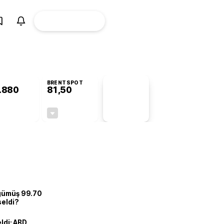
ÜYE
CANLI BORSA
Girişi
BRENTSPOT
.880
81,50
PİYASA
VERİLERİ
+0,93%
-1,55%
+0,00
-1,28
 gümüş 99.70
seldi?
eldi: ABD