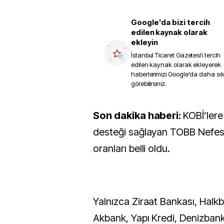
Google'da bizi tercih
edilen kaynak olarak
ekleyin
İstanbul Ticaret Gazetesi
'i tercih
edilen kaynak olarak ekleyerek
haberlerimizi Google'da daha sı
görebilirsiniz.
Son dakika haberi:
KOBİ’lere
desteği sağlayan TOBB Nefes 
oranları belli oldu.
Yalnızca Ziraat Bankası, Halk
Akbank, Yapı Kredi, Denizbank 