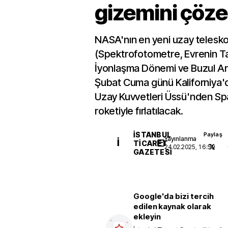
gizemini çöz
NASA'nın en yeni uzay teles
(Spektrofotometre, Evrenin Ta
İyonlaşma Dönemi ve Buzul Ara
Şubat Cuma günü Kaliforniya
Uzay Kuvvetleri Üssü'nden Sp
roketiyle fırlatılacak.
İSTANBUL
Paylaş
Yayınlanma
İ
TICARET
24.02.2025, 16:59
GAZETESI
Google'da bizi tercih
edilen kaynak olarak
ekleyin