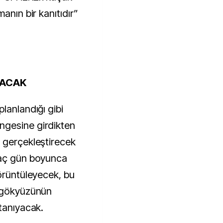
anın bir kanıtıdır”
RACAK
lanlandığı gibi
ngesine girdikten
 gerçekleştirecek
kaç gün boyunca
görüntüleyecek, bu
m gökyüzünün
 tanıyacak.