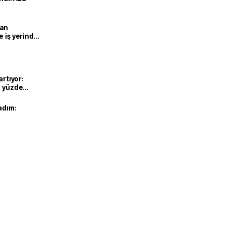
man
e iş yerinde
artıyor:
ı yüzde
adım: