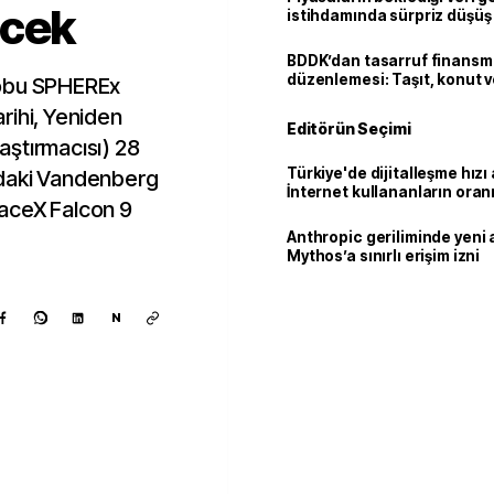
ecek
istihdamında sürpriz düşüş
BDDK’dan tasarruf finans
düzenlemesi: Taşıt, konut v
kobu SPHEREx
limitler değişti
rihi, Yeniden
Editörün Seçimi
ştırmacısı) 28
Türkiye'de dijitalleşme hızı 
'daki Vandenberg
İnternet kullananların oran
aceX Falcon 9
92,3'e yükseldi
Anthropic geriliminde yeni 
Mythos’a sınırlı erişim izni
N
Kaynak ekle