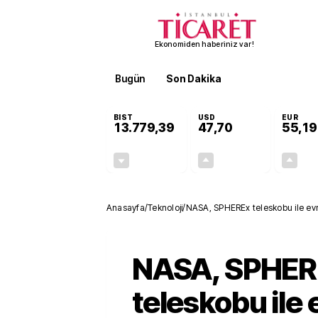
Ekonomiden haberiniz var!
Bugün
Son Dakika
Finans
EKST
BIST
USD
EUR
13.779,39
47,70
55,19
-0,14%
+0,15%
-19,42
0,07
Anasayfa
/
Teknoloji
/
NASA, SPHEREx teleskobu ile ev
NASA, SPHER
teleskobu ile 