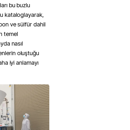
ları bu buzlu
nu kataloglayarak,
rbon ve sülfür dahil
n temel
ayda nasıl
nlerin oluştuğu
daha iyi anlamayı