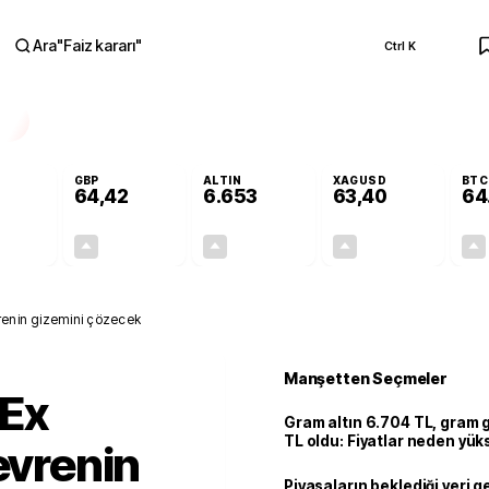
Ara
"
Faiz kararı
"
Ctrl K
RA
GBP
ALTIN
XAGUSD
BTC
64,42
6.653
63,40
64
+0,32%
+0,39%
+2,47%
+3,09%
0,18
0,25
160,32
1,90
renin gizemini çözecek
Manşetten Seçmeler
Ex
Gram altın 6.704 TL, gram
TL oldu: Fiyatlar neden yük
evrenin
Piyasaların beklediği veri g