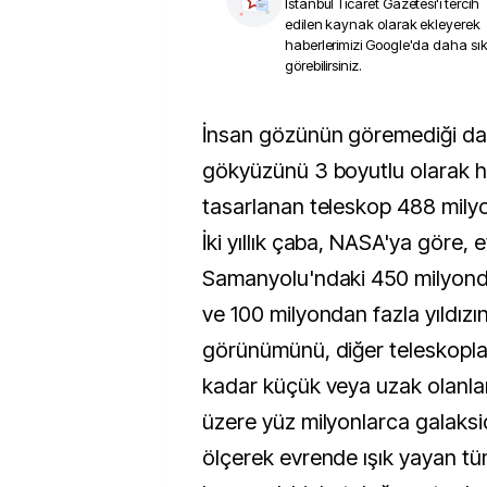
İstanbul Ticaret Gazetesi
'i tercih
edilen kaynak olarak ekleyerek
haberlerimizi Google'da daha sı
görebilirsiniz.
İnsan gözünün göremediği dalga boylarında tüm
gökyüzünü 3 boyutlu olarak ha
tasarlanan teleskop 488 mily
İki yıllık çaba, NASA'ya göre, 
Samanyolu'ndaki 450 milyonda
ve 100 milyondan fazla yıldızın
görünümünü, diğer teleskopl
kadar küçük veya uzak olanla
üzere yüz milyonlarca galaksid
ölçerek evrende ışık yayan tü