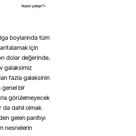
Nasıl çalışır?
›
k
ritalamak için
on dolar değerinde.
ev galaksimiz
n fazla galaksinin
 genel bir
arla görülemeyecek
r da dahil olmak
en gelen parıltıyı
m nesnelerin