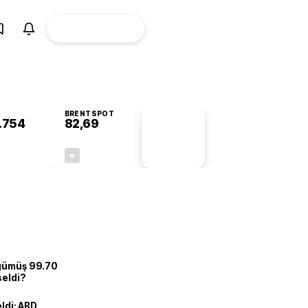
ÜYE
CANLI BORSA
Girişi
BRENTSPOT
.754
82,69
PİYASA
VERİLERİ
+0,20%
-0,11%
+0,00
-0,09
 gümüş 99.70
seldi?
eldi: ABD