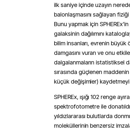
ilk saniye içinde uzayın nered
balonlaşmasını sağlayan fiziği 
Bunu yapmak için SPHEREx'in 
galaksinin dağılımını katalogl
bilim insanları, evrenin büyük 
damgasını vuran ve onu etki
dalgalanmaların istatistiksel d
sırasında güçlenen maddenin 
küçük değişimler) kaydetmeyi
SPHEREx, ışığı 102 renge ayıra
spektrofotometre ile donatıld
yıldızlararası bulutlarda don
moleküllerinin benzersiz imzal