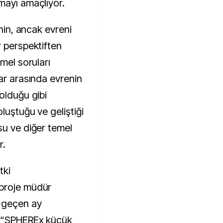
mayı amaçlıyor.
inin, ancak evreni
r perspektiften
mel soruları
ar arasında evrenin
olduğu gibi
luştuğu ve geliştiği
su ve diğer temel
r.
tki
 proje müdür
y geçen ay
e “SPHEREx küçük