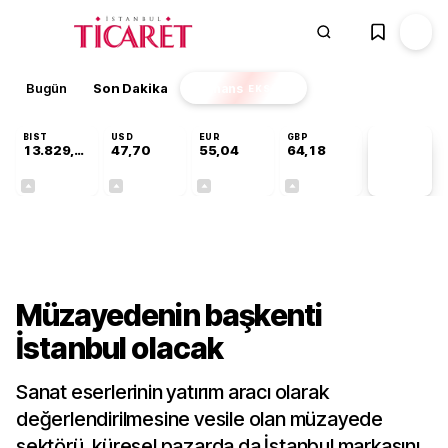
Bugün
Son Dakika
Finans
EKSTRA
BIST
USD
EUR
GBP
13.829,08
47,70
55,04
64,18
PİYASA
VERİLERİ
+0,22%
+0,17%
+0,05%
+0,01%
Kültür-Sanat
Müzayedenin başkenti
İstanbul olacak
Sanat eserlerinin yatırım aracı olarak
değerlendirilmesine vesile olan müzayede
sektörü, küresel pazarda da İstanbul markasını