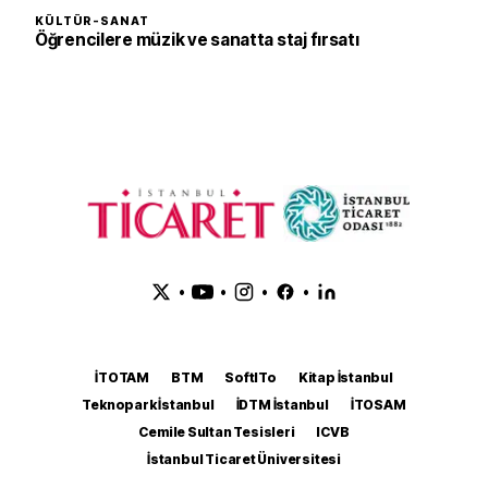
KÜLTÜR-SANAT
Öğrencilere müzik ve sanatta staj fırsatı
•
•
•
•
İTOTAM
BTM
SoftITo
Kitap İstanbul
Teknopark İstanbul
İDTM İstanbul
İTOSAM
Cemile Sultan Tesisleri
ICVB
İstanbul Ticaret Üniversitesi