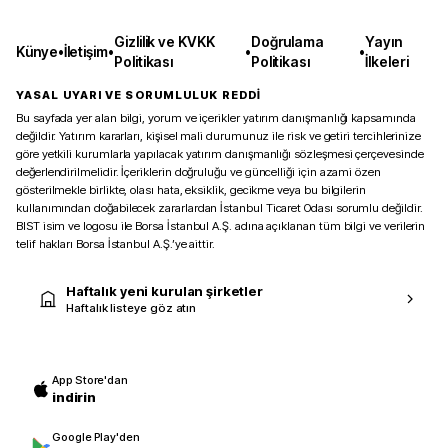
Gizlilik ve KVKK
Doğrulama
Yayın
Künye
•
İletişim
•
•
•
Politikası
Politikası
İlkeleri
YASAL UYARI VE SORUMLULUK REDDİ
Bu sayfada yer alan bilgi, yorum ve içerikler yatırım danışmanlığı kapsamında
değildir. Yatırım kararları, kişisel mali durumunuz ile risk ve getiri tercihlerinize
göre yetkili kurumlarla yapılacak yatırım danışmanlığı sözleşmesi çerçevesinde
değerlendirilmelidir. İçeriklerin doğruluğu ve güncelliği için azami özen
gösterilmekle birlikte, olası hata, eksiklik, gecikme veya bu bilgilerin
kullanımından doğabilecek zararlardan İstanbul Ticaret Odası sorumlu değildir.
BIST isim ve logosu ile Borsa İstanbul A.Ş. adına açıklanan tüm bilgi ve verilerin
telif hakları Borsa İstanbul A.Ş.’ye aittir.
Haftalık yeni kurulan şirketler
Haftalık listeye göz atın
App Store'dan
indirin
Google Play'den