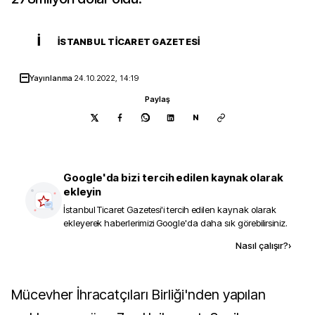
İ
İSTANBUL TICARET GAZETESI
Yayınlanma
24.10.2022, 14:19
Paylaş
N
Google'da bizi tercih edilen kaynak olarak
ekleyin
İstanbul Ticaret Gazetesi
'i tercih edilen kaynak olarak
ekleyerek haberlerimizi Google'da daha sık görebilirsiniz.
Kaynak ekle
Nasıl çalışır?
›
Mücevher İhracatçıları Birliği'nden yapılan