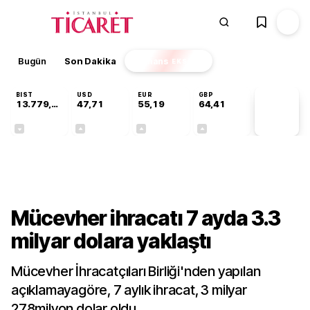
Bugün
Son Dakika
Finans
EKSTRA
BIST
USD
EUR
GBP
13.779,39
47,71
55,19
64,41
PİYASA
VERİLERİ
-0,14%
+0,18%
+0,32%
+0,38%
Gündem
Mücevher ihracatı 7 ayda 3.3
milyar dolara yaklaştı
Mücevher İhracatçıları Birliği'nden yapılan
açıklamayagöre, 7 aylık ihracat, 3 milyar
278milyon dolar oldu.