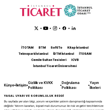
•
•
•
•
İTOTAM
BTM
SoftITo
Kitap İstanbul
Teknopark İstanbul
İDTM İstanbul
İTOSAM
Cemile Sultan Tesisleri
ICVB
İstanbul Ticaret Üniversitesi
Gizlilik ve KVKK
Doğrulama
Yayın
Künye
•
İletişim
•
•
•
Politikası
Politikası
İlkeleri
YASAL UYARI VE SORUMLULUK REDDİ
Bu sayfada yer alan bilgi, yorum ve içerikler yatırım danışmanlığı kapsamında
değildir. Yatırım kararları, kişisel mali durumunuz ile risk ve getiri tercihlerinize