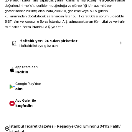
göre yetkili kurumlarla yapılacak yatırım danışmanlığı sözleşmesi çerçevesinde
değerlendirilmelidir. İçeriklerin doğruluğu ve güncelliği için azami özen
gösterilmekle birlikte, olası hata, eksiklik, gecikme veya bu bilgilerin
kullanımından doğabilecek zararlardan İstanbul Ticaret Odası sorumlu değildir.
BIST isim ve logosu ile Borsa İstanbul A.Ş. adına açıklanan tüm bilgi ve verilerin
telif hakları Borsa İstanbul A.Ş.’ye aittir.
Haftalık yeni kurulan şirketler
Haftalık listeye göz atın
App Store'dan
indirin
Google Play'den
alın
App Galeri ile
keşfedin
İstanbul Ticaret Gazetesi · Reşadiye Cad. Eminönü 34112 Fatih/
İstanbul