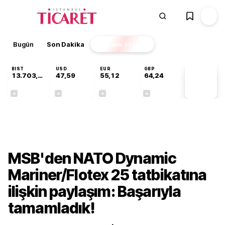
Bugün
Son Dakika
Finans
EKSTRA
BIST
USD
EUR
GBP
13.703,13
47,59
55,12
64,24
PİYASA
VERİLERİ
+0,11%
+0,04%
+0,19%
+0,22%
Gündem
MSB'den NATO Dynamic
Mariner/Flotex 25 tatbikatına
ilişkin paylaşım: Başarıyla
tamamladık!