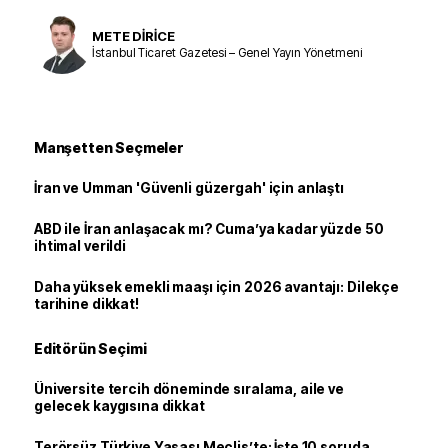
METE DİRİCE
İstanbul Ticaret Gazetesi – Genel Yayın Yönetmeni
Manşetten Seçmeler
İran ve Umman 'Güvenli güzergah' için anlaştı
ABD ile İran anlaşacak mı? Cuma’ya kadar yüzde 50
ihtimal verildi
Daha yüksek emekli maaşı için 2026 avantajı: Dilekçe
tarihine dikkat!
Editörün Seçimi
Üniversite tercih döneminde sıralama, aile ve
gelecek kaygısına dikkat
Terörsüz Türkiye Yasası Meclis’te: İşte 10 soruda