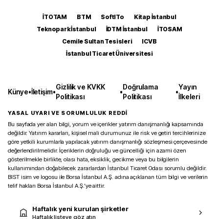
İTOTAM
BTM
SoftITo
Kitap İstanbul
Teknopark İstanbul
İDTM İstanbul
İTOSAM
Cemile Sultan Tesisleri
ICVB
İstanbul Ticaret Üniversitesi
Gizlilik ve KVKK
Doğrulama
Yayın
Künye
•
İletişim
•
•
•
Politikası
Politikası
İlkeleri
YASAL UYARI VE SORUMLULUK REDDİ
Bu sayfada yer alan bilgi, yorum ve içerikler yatırım danışmanlığı kapsamında
değildir. Yatırım kararları, kişisel mali durumunuz ile risk ve getiri tercihlerinize
göre yetkili kurumlarla yapılacak yatırım danışmanlığı sözleşmesi çerçevesinde
değerlendirilmelidir. İçeriklerin doğruluğu ve güncelliği için azami özen
gösterilmekle birlikte, olası hata, eksiklik, gecikme veya bu bilgilerin
kullanımından doğabilecek zararlardan İstanbul Ticaret Odası sorumlu değildir.
BIST isim ve logosu ile Borsa İstanbul A.Ş. adına açıklanan tüm bilgi ve verilerin
telif hakları Borsa İstanbul A.Ş.’ye aittir.
Haftalık yeni kurulan şirketler
Haftalık listeye göz atın