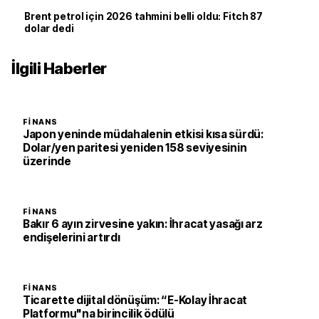
Brent petrol için 2026 tahmini belli oldu: Fitch 87
dolar dedi
İlgili Haberler
FINANS
Japon yeninde müdahalenin etkisi kısa sürdü:
Dolar/yen paritesi yeniden 158 seviyesinin
üzerinde
FINANS
Bakır 6 ayın zirvesine yakın: İhracat yasağı arz
endişelerini artırdı
FINANS
Ticarette dijital dönüşüm: “E-Kolay İhracat
Platformu"na birincilik ödülü