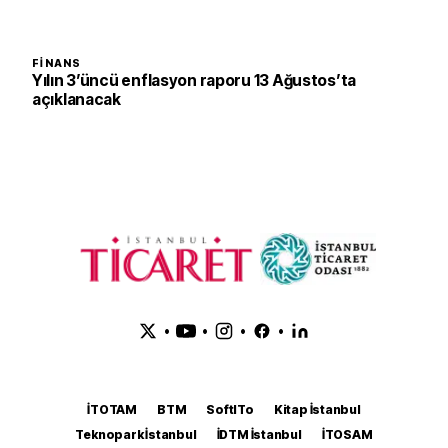
FINANS
Yılın 3’üncü enflasyon raporu 13 Ağustos’ta
açıklanacak
•
•
•
•
İTOTAM
BTM
SoftITo
Kitap İstanbul
Teknopark İstanbul
İDTM İstanbul
İTOSAM