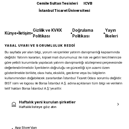
Cemile Sultan Tesisleri
ICVB
İstanbul Ticaret Üniversitesi
Gizlilik ve KVKK
Doğrulama
Yayın
Künye
•
İletişim
•
•
•
Politikası
Politikası
İlkeleri
YASAL UYARI VE SORUMLULUK REDDİ
Bu sayfada yer alan bilgi, yorum ve içerikler yatırım danışmanlığı kapsamında
değildir. Yatırım kararları, kişisel mali durumunuz ile risk ve getiri tercihlerinize
göre yetkili kurumlarla yapılacak yatırım danışmanlığı sözleşmesi çerçevesinde
değerlendirilmelidir. İçeriklerin doğruluğu ve güncelliği için azami özen
gösterilmekle birlikte, olası hata, eksiklik, gecikme veya bu bilgilerin
kullanımından doğabilecek zararlardan İstanbul Ticaret Odası sorumlu değildir.
BIST isim ve logosu ile Borsa İstanbul A.Ş. adına açıklanan tüm bilgi ve verilerin
telif hakları Borsa İstanbul A.Ş.’ye aittir.
Haftalık yeni kurulan şirketler
Haftalık listeye göz atın
App Store'dan