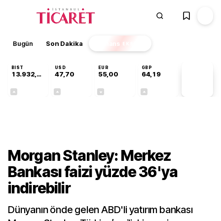
Bugün
Son Dakika
Finans
EKSTRA
BIST
USD
EUR
GBP
13.932,50
47,70
55,00
64,19
PİYASA
VERİLERİ
+0,97%
+0,17%
-0,02%
+0,03%
Finans
Morgan Stanley: Merkez
Bankası faizi yüzde 36'ya
indirebilir
Dünyanın önde gelen ABD'li yatırım bankası