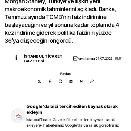
Morgan Stanley, Türkiye’ye ilişkin yeni
makroekonomik tahminlerini açıkladı. Banka,
Temmuz ayında TCMB’nin faiz indirimine
başlayacağını ve yıl sonuna kadar toplamda 4
kez indirime giderek politika faizinin yüzde
36’ya düşeceğini öngördü.
İSTANBUL TICARET
İ
Yayınlanma
04.07.2025, 15:51
GAZETESI
Paylaş
N
Google'da bizi tercih edilen kaynak olarak
ekleyin
İstanbul Ticaret Gazetesi
'i tercih edilen kaynak olarak
ekleyerek haberlerimizi Google'da daha sık görebilirsiniz.