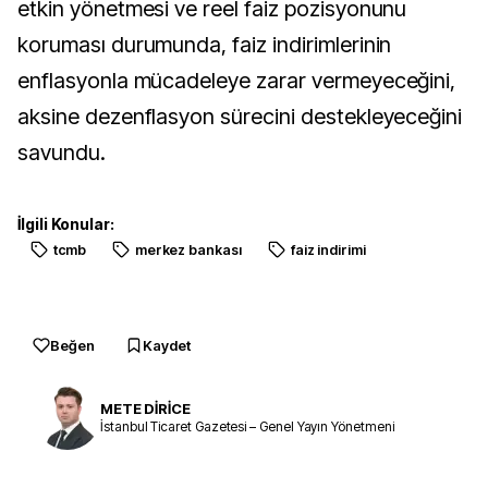
etkin yönetmesi ve reel faiz pozisyonunu
koruması durumunda, faiz indirimlerinin
enflasyonla mücadeleye zarar vermeyeceğini,
aksine dezenflasyon sürecini destekleyeceğini
savundu.
İlgili Konular:
tcmb
merkez bankası
faiz indirimi
Beğen
Kaydet
METE DİRİCE
İstanbul Ticaret Gazetesi – Genel Yayın Yönetmeni