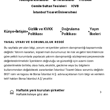
Cemile Sultan Tesisleri
ICVB
İstanbul Ticaret Üniversitesi
Gizlilik ve KVKK
Doğrulama
Yayın
Künye
•
İletişim
•
•
•
Politikası
Politikası
İlkeleri
YASAL UYARI VE SORUMLULUK REDDİ
Bu sayfada yer alan bilgi, yorum ve içerikler yatırım danışmanlığı kapsamında
değildir. Yatırım kararları, kişisel mali durumunuz ile risk ve getiri tercihlerinize
göre yetkili kurumlarla yapılacak yatırım danışmanlığı sözleşmesi çerçevesinde
değerlendirilmelidir. İçeriklerin doğruluğu ve güncelliği için azami özen
gösterilmekle birlikte, olası hata, eksiklik, gecikme veya bu bilgilerin
kullanımından doğabilecek zararlardan İstanbul Ticaret Odası sorumlu değildir.
BIST isim ve logosu ile Borsa İstanbul A.Ş. adına açıklanan tüm bilgi ve verilerin
telif hakları Borsa İstanbul A.Ş.’ye aittir.
Haftalık yeni kurulan şirketler
Haftalık listeye göz atın