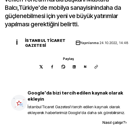
Balcı,Türkiye'de mobilya sanayisinindaha da
güçlenebilmesi için yeni ve büyük yatırımlar
yapılması gerektiğini belirtti.
İSTANBUL TICARET
İ
Yayınlanma
24.10.2022, 14:48
GAZETESI
Paylaş
N
Google'da bizi tercih edilen kaynak olarak
ekleyin
İstanbul Ticaret Gazetesi
'i tercih edilen kaynak olarak
ekleyerek haberlerimizi Google'da daha sık görebilirsiniz.
Kaynak ekle
Nasıl çalışır?
›