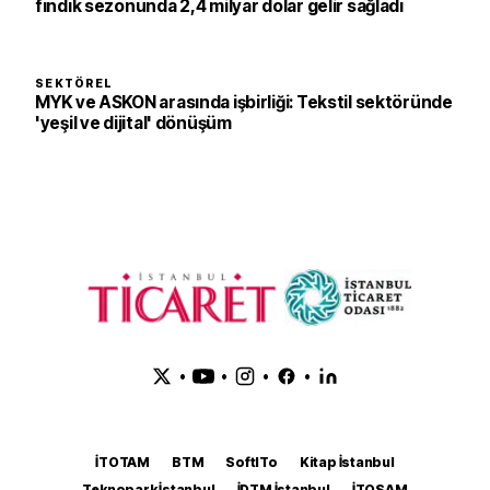
fındık sezonunda 2,4 milyar dolar gelir sağladı
SEKTÖREL
MYK ve ASKON arasında işbirliği: Tekstil sektöründe
'yeşil ve dijital' dönüşüm
•
•
•
•
İTOTAM
BTM
SoftITo
Kitap İstanbul
Teknopark İstanbul
İDTM İstanbul
İTOSAM