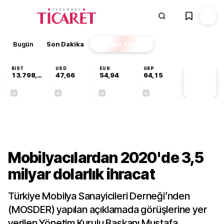
Bugün
Son Dakika
Finans
EKSTRA
BIST
USD
EUR
GBP
13.798,82
47,66
54,94
64,15
PİYASA
VERİLERİ
+0,70%
+0,07%
-0,13%
-0,04%
Sektörel
Mobilyacılardan 2020'de 3,5
milyar dolarlık ihracat
Türkiye Mobilya Sanayicileri Derneği’nden
(MOSDER) yapılan açıklamada görüşlerine yer
verilen Yönetim Kurulu Başkanı Mustafa