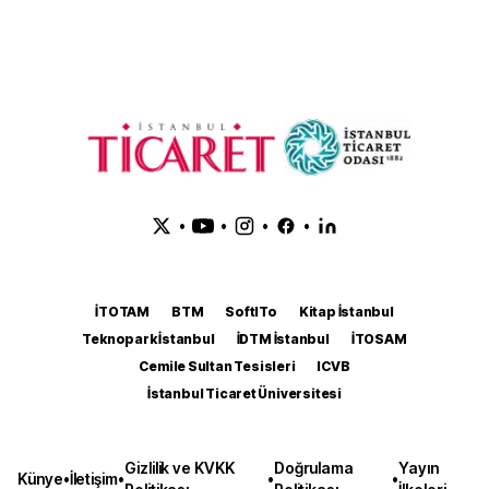
•
•
•
•
İTOTAM
BTM
SoftITo
Kitap İstanbul
Teknopark İstanbul
İDTM İstanbul
İTOSAM
Cemile Sultan Tesisleri
ICVB
İstanbul Ticaret Üniversitesi
Gizlilik ve KVKK
Doğrulama
Yayın
Künye
•
İletişim
•
•
•