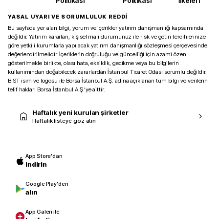
Politikası
Politikası
İlkeleri
YASAL UYARI VE SORUMLULUK REDDİ
Bu sayfada yer alan bilgi, yorum ve içerikler yatırım danışmanlığı kapsamında
değildir. Yatırım kararları, kişisel mali durumunuz ile risk ve getiri tercihlerinize
göre yetkili kurumlarla yapılacak yatırım danışmanlığı sözleşmesi çerçevesinde
değerlendirilmelidir. İçeriklerin doğruluğu ve güncelliği için azami özen
gösterilmekle birlikte, olası hata, eksiklik, gecikme veya bu bilgilerin
kullanımından doğabilecek zararlardan İstanbul Ticaret Odası sorumlu değildir.
BIST isim ve logosu ile Borsa İstanbul A.Ş. adına açıklanan tüm bilgi ve verilerin
telif hakları Borsa İstanbul A.Ş.’ye aittir.
Haftalık yeni kurulan şirketler
Haftalık listeye göz atın
App Store'dan
indirin
Google Play'den
alın
App Galeri ile