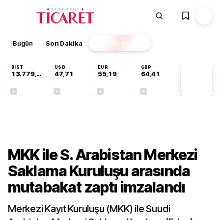
Bugün
Son Dakika
Finans
EKSTRA
BIST
USD
EUR
GBP
13.779,39
47,71
55,19
64,41
PİYASA
VERİLERİ
-0,14%
+0,18%
+0,32%
+0,38%
Gündem
MKK ile S. Arabistan Merkezi
Saklama Kuruluşu arasında
mutabakat zaptı imzalandı
Merkezi Kayıt Kuruluşu (MKK) ile Suudi