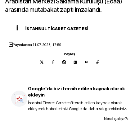
Arabistan Merkezi Saklama Kuruluşu (Edaa)
arasında mutabakat zaptı imzalandı.
İ
İSTANBUL TICARET GAZETESI
Yayınlanma
11.07.2023, 17:59
Paylaş
N
Google'da bizi tercih edilen kaynak olarak
ekleyin
İstanbul Ticaret Gazetesi
'i tercih edilen kaynak olarak
ekleyerek haberlerimizi Google'da daha sık görebilirsiniz.
Kaynak ekle
Nasıl çalışır?
›