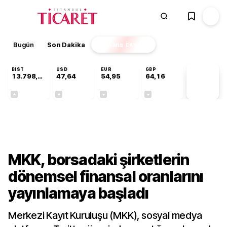
Bugün
Son Dakika
Finans
EKSTRA
BIST
USD
EUR
GBP
13.798,82
47,64
54,95
64,16
PİYASA
VERİLERİ
+0,70%
+0,04%
-0,12%
-0,03%
Gündem
MKK, borsadaki şirketlerin
dönemsel finansal oranlarını
yayınlamaya başladı
Merkezi Kayıt Kuruluşu (MKK), sosyal medya