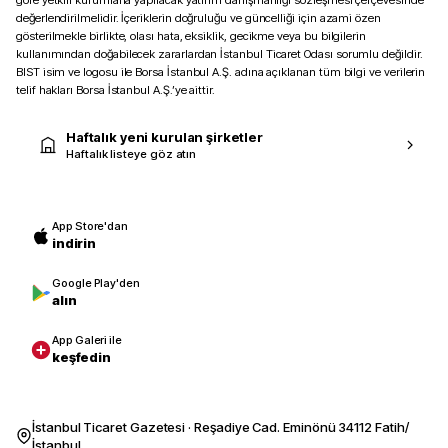
göre yetkili kurumlarla yapılacak yatırım danışmanlığı sözleşmesi çerçevesinde
değerlendirilmelidir. İçeriklerin doğruluğu ve güncelliği için azami özen
gösterilmekle birlikte, olası hata, eksiklik, gecikme veya bu bilgilerin
kullanımından doğabilecek zararlardan İstanbul Ticaret Odası sorumlu değildir.
BIST isim ve logosu ile Borsa İstanbul A.Ş. adına açıklanan tüm bilgi ve verilerin
telif hakları Borsa İstanbul A.Ş.’ye aittir.
Haftalık yeni kurulan şirketler
Haftalık listeye göz atın
App Store'dan
indirin
Google Play'den
alın
App Galeri ile
keşfedin
İstanbul Ticaret Gazetesi · Reşadiye Cad. Eminönü 34112 Fatih/
İstanbul