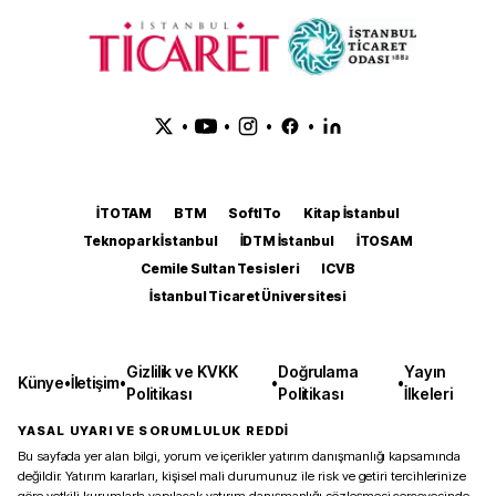
•
•
•
•
İTOTAM
BTM
SoftITo
Kitap İstanbul
Teknopark İstanbul
İDTM İstanbul
İTOSAM
Cemile Sultan Tesisleri
ICVB
İstanbul Ticaret Üniversitesi
Gizlilik ve KVKK
Doğrulama
Yayın
Künye
•
İletişim
•
•
•
Politikası
Politikası
İlkeleri
YASAL UYARI VE SORUMLULUK REDDİ
Bu sayfada yer alan bilgi, yorum ve içerikler yatırım danışmanlığı kapsamında
değildir. Yatırım kararları, kişisel mali durumunuz ile risk ve getiri tercihlerinize