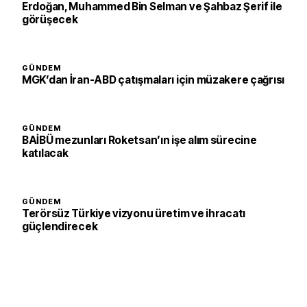
Erdoğan, Muhammed Bin Selman ve Şahbaz Şerif ile
görüşecek
GÜNDEM
MGK’dan İran-ABD çatışmaları için müzakere çağrısı
GÜNDEM
BAİBÜ mezunları Roketsan’ın işe alım sürecine
katılacak
GÜNDEM
Terörsüz Türkiye vizyonu üretim ve ihracatı
güçlendirecek