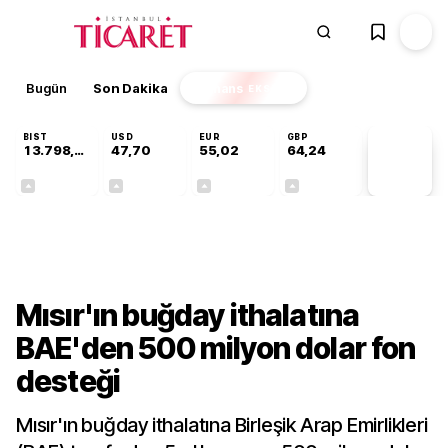
Bugün
Son Dakika
Finans
EKSTRA
BIST
USD
EUR
GBP
13.798,82
47,70
55,02
64,24
PİYASA
VERİLERİ
+0,70%
+0,16%
+0,01%
+0,10%
Dünya
Mısır'ın buğday ithalatına
BAE'den 500 milyon dolar fon
desteği
Mısır'ın buğday ithalatına Birleşik Arap Emirlikleri