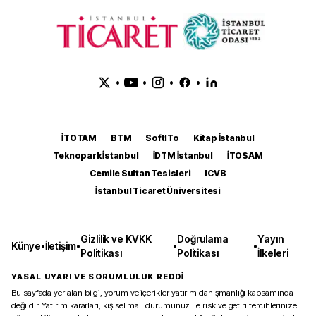
•
•
•
•
İTOTAM
BTM
SoftITo
Kitap İstanbul
Teknopark İstanbul
İDTM İstanbul
İTOSAM
Cemile Sultan Tesisleri
ICVB
İstanbul Ticaret Üniversitesi
Gizlilik ve KVKK
Doğrulama
Yayın
Künye
•
İletişim
•
•
•
Politikası
Politikası
İlkeleri
YASAL UYARI VE SORUMLULUK REDDİ
Bu sayfada yer alan bilgi, yorum ve içerikler yatırım danışmanlığı kapsamında
değildir. Yatırım kararları, kişisel mali durumunuz ile risk ve getiri tercihlerinize