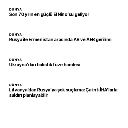
DÜNYA
Son 70 yılın en güçlü El Nino’su geliyor
DÜNYA
Rusya ile Ermenistan arasında AB ve AEB gerilimi
DÜNYA
Ukrayna’dan balistik füze hamlesi
DÜNYA
Litvanya’dan Rusya’ya şok suçlama: Çalıntı İHA’larla
saldırı planlayabilir