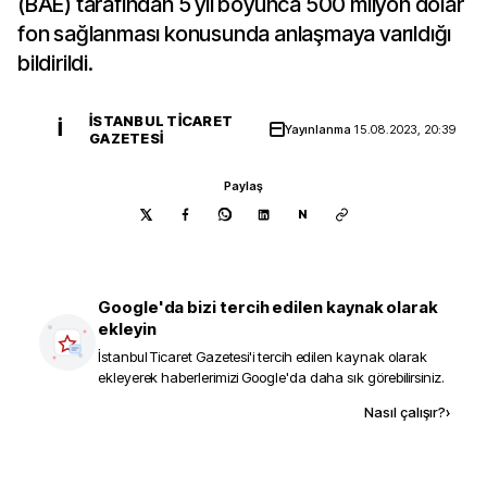
(BAE) tarafından 5 yıl boyunca 500 milyon dolar
fon sağlanması konusunda anlaşmaya varıldığı
bildirildi.
İSTANBUL TICARET
İ
Yayınlanma
15.08.2023, 20:39
GAZETESI
Paylaş
N
Google'da bizi tercih edilen kaynak olarak
ekleyin
İstanbul Ticaret Gazetesi
'i tercih edilen kaynak olarak
ekleyerek haberlerimizi Google'da daha sık görebilirsiniz.
Kaynak ekle
Nasıl çalışır?
›