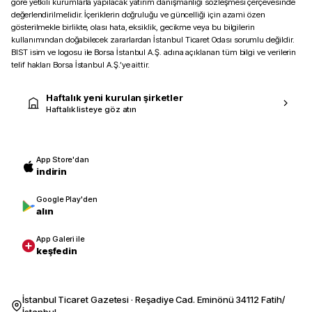
göre yetkili kurumlarla yapılacak yatırım danışmanlığı sözleşmesi çerçevesinde
değerlendirilmelidir. İçeriklerin doğruluğu ve güncelliği için azami özen
gösterilmekle birlikte, olası hata, eksiklik, gecikme veya bu bilgilerin
kullanımından doğabilecek zararlardan İstanbul Ticaret Odası sorumlu değildir.
BIST isim ve logosu ile Borsa İstanbul A.Ş. adına açıklanan tüm bilgi ve verilerin
telif hakları Borsa İstanbul A.Ş.’ye aittir.
Haftalık yeni kurulan şirketler
Haftalık listeye göz atın
App Store'dan
indirin
Google Play'den
alın
App Galeri ile
keşfedin
İstanbul Ticaret Gazetesi · Reşadiye Cad. Eminönü 34112 Fatih/