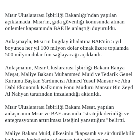
Mısır Uluslararası İşbirliği Bakanlığı’ndan yapılan
açıklamada, Mısır'ın, gıda güvenliği konusunda alınan
önlemler kapsamında BAE ile anlaştığı duyuruldu.
Anlaşmayla, Mısır'ın buğday ithalatına BAE'nin 5 yıl
boyunca her yıl 100 milyon dolar olmak üzere toplamda
500 milyon dolar fon sağlayacağı açıklandı.
Anlaşmanın, Mısır Uluslararası İşbirliği Bakanı Ranya
Meşat, Maliye Bakanı Muhammed Muid ve Tedarik Genel
Kurumu Başkan Yardımcısı Ahmed Yusuf Mansur ve Abu
Dabi Ekonomik Kalkınma Fonu Müdürü Mansur Bin Zeyd
Al Nahyan tarafından imzalandığı aktarıldı.
Mısır Uluslararası İşbirliği Bakanı Meşat, yapılan
anlaşmanın Mısır ve BAE arasında "stratejik derinliği ve
entegrasyonun artırılması isteğini yansıttığını" belirtti.
Maliye Bakanı Muid, ülkesinin "kapsamlı ve sürdürülebilir
kalkınma hedeflerine ulaşması için bölgesel ve