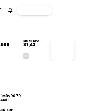
ÜYE
CANLI BORSA
Girişi
BRENTSPOT
.986
81,43
PİYASA
VERİLERİ
+0,71%
-1,63%
+0,00
-1,35
 gümüş 99.70
seldi?
eldi: ABD