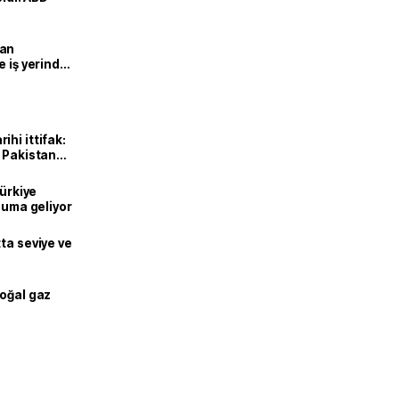
man
e iş yerinde
hi ittifak:
e Pakistan
dı
Türkiye
onuma geliyor
ta seviye ve
doğal gaz