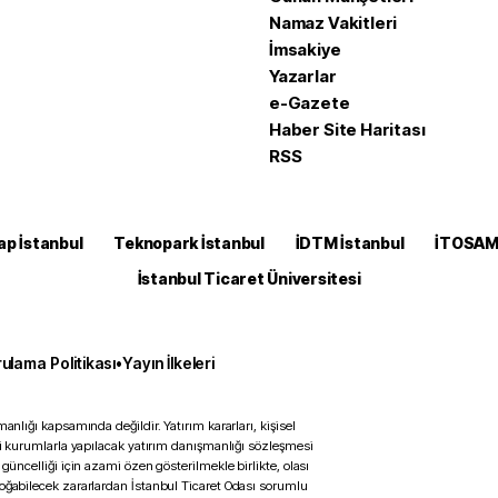
Namaz Vakitleri
İmsakiye
Yazarlar
e-Gazete
Haber Site Haritası
RSS
ap İstanbul
Teknopark İstanbul
İDTM İstanbul
İTOSA
İstanbul Ticaret Üniversitesi
ulama Politikası
•
Yayın İlkeleri
anlığı kapsamında değildir. Yatırım kararları, kişisel
ili kurumlarla yapılacak yatırım danışmanlığı sözleşmesi
 güncelliği için azami özen gösterilmekle birlikte, olası
doğabilecek zararlardan İstanbul Ticaret Odası sorumlu