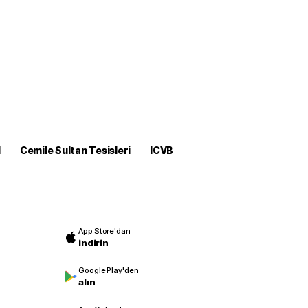
M
Cemile Sultan Tesisleri
ICVB
App Store'dan
indirin
Google Play'den
alın