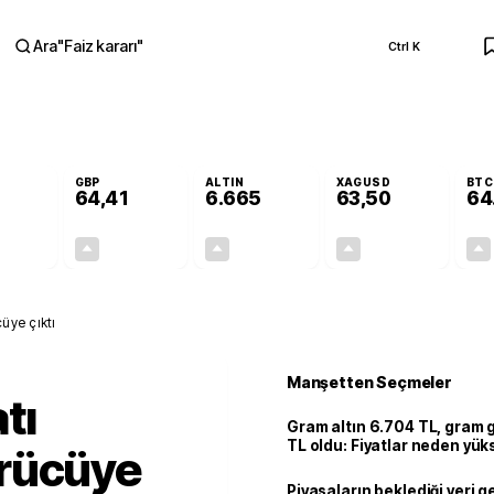
Ara
"
Faiz kararı
"
Ctrl K
RA
GBP
ALTIN
XAGUSD
BTC
64,41
6.665
63,50
64
+0,29%
+0,37%
+2,65%
+3,25%
0,16
0,23
171,98
2,00
üye çıktı
Manşetten Seçmeler
tı
Gram altın 6.704 TL, gram
TL oldu: Fiyatlar neden yük
rücüye
Piyasaların beklediği veri g