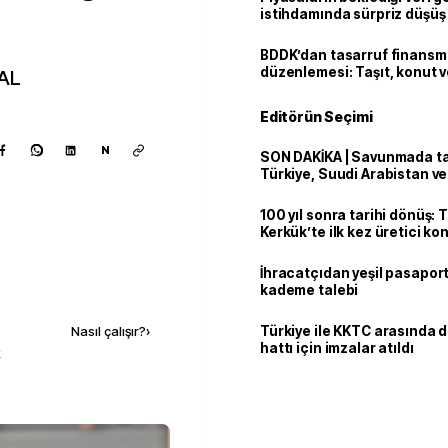
istihdamında sürpriz düşüş
BDDK’dan tasarruf finans
düzenlemesi: Taşıt, konut v
AL
limitler değişti
Editörün Seçimi
N
SON DAKİKA | Savunmada tari
Türkiye, Suudi Arabistan v
'Mekke Anlaşması'nı imzala
100 yıl sonra tarihi dönüş: 
Kerkük’te ilk kez üretici k
İhracatçıdan yeşil pasaport
Kaynak ekle
kademe talebi
Türkiye ile KKTC arasında 
Nasıl çalışır?
›
hattı için imzalar atıldı
k