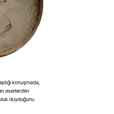
yaptığı konuşmada,
tan eserlerden
luluk duyduğunu