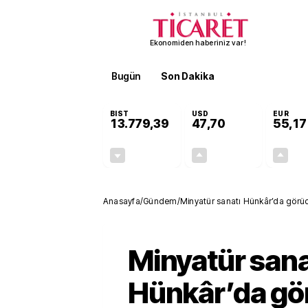
Ekonomiden haberiniz var!
Bugün
Son Dakika
Finans
EKST
BIST
USD
EUR
13.779,39
47,70
55,17
-0,14%
+0,15%
-19,42
0,07
Anasayfa
/
Gündem
/
Minyatür sanatı Hünkâr’da görüc
Minyatür sana
Hünkâr’da gö