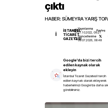
çıktı
HABER: SÜMEYRA YARIŞ TOP
Yayınlanma
İSTANBUL
Paylaş
21.10.2022, 09:21
İ
TICARET
Güncellenme
GAZETESI
09.07.2026, 08:48
Google'da bizi tercih
edilen kaynak olarak
ekleyin
İstanbul Ticaret Gazetesi
'i tercih
edilen kaynak olarak ekleyerek
haberlerimizi Google'da daha sı
görebilirsiniz.