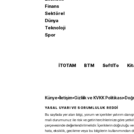
Finans
Sektörel
Dünya
Teknoloji
Spor
İTOTAM
BTM
SoftITo
Kit
Künye
•
İletişim
•
Gizlilik ve KVKK Politikası
•
Doğr
YASAL UYARI VE SORUMLULUK REDDİ
Bu sayfada yer alan bilgi, yorum ve içerikler yatırım danışm
mali durumunuz ile risk ve getiri tercihlerinize göre yetk
çerçevesinde değerlendirilmelidir. İçeriklerin doğruluğu ve
hata, eksiklik, gecikme veya bu bilgilerin kullanımından 