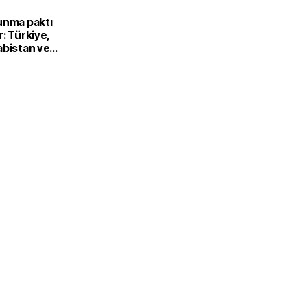
unma paktı
: Türkiye,
abistan ve
’dan ortak