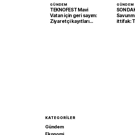
GÜNDEM
GÜNDEM
TEKNOFEST Mavi
SON DAK
Vatan için geri sayım:
Savunma
Ziyaretçi kayıtları
ittifak:
başladı
Arabist
'Mekke 
imzaladı
KATEGORILER
Gündem
Ekonomi