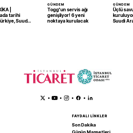
GÜNDEM
GÜNDEM
İKA |
Togg'un servis ağı
Üçlü sav
da tarihi
genişliyor! 6 yeni
kuruluyor
 Türkiye, Suudi
noktaya kurulacak
Suudi Ar
an ve Pakistan
Pakistan
Anlaşması'nı
adım
•
•
•
•
FAYDALI LINKLER
Son Dakika
Günün Manşetleri