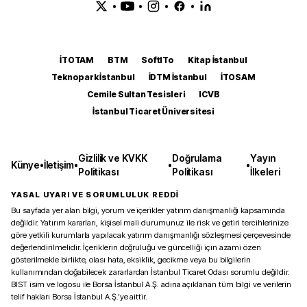
•
•
•
•
İTOTAM
BTM
SoftITo
Kitap İstanbul
Teknopark İstanbul
İDTM İstanbul
İTOSAM
Cemile Sultan Tesisleri
ICVB
İstanbul Ticaret Üniversitesi
Gizlilik ve KVKK
Doğrulama
Yayın
Künye
•
İletişim
•
•
•
Politikası
Politikası
İlkeleri
YASAL UYARI VE SORUMLULUK REDDİ
Bu sayfada yer alan bilgi, yorum ve içerikler yatırım danışmanlığı kapsamında
değildir. Yatırım kararları, kişisel mali durumunuz ile risk ve getiri tercihlerinize
göre yetkili kurumlarla yapılacak yatırım danışmanlığı sözleşmesi çerçevesinde
değerlendirilmelidir. İçeriklerin doğruluğu ve güncelliği için azami özen
gösterilmekle birlikte, olası hata, eksiklik, gecikme veya bu bilgilerin
kullanımından doğabilecek zararlardan İstanbul Ticaret Odası sorumlu değildir.
BIST isim ve logosu ile Borsa İstanbul A.Ş. adına açıklanan tüm bilgi ve verilerin
telif hakları Borsa İstanbul A.Ş.’ye aittir.