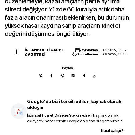
düzenlemeyle, kazalı araçların perte ayrılma
süreci değişiyor. Yüzde 60 kuralıyla artık daha
fazla aracın onarılması beklenirken, bu durumun
yüksek hasar kaydına sahip araçların ikinci el
değerini düşürmesi öngörülüyor.
İSTANBUL TICARET
Yayınlanma
30.06.2025, 15:12
İ
GAZETESI
Güncellenme
30.06.2025, 15:15
Paylaş
N
Google'da bizi tercih edilen kaynak olarak
ekleyin
İstanbul Ticaret Gazetesi
'i tercih edilen kaynak olarak
ekleyerek haberlerimizi Google'da daha sık görebilirsiniz.
Kaynak ekle
Nasıl çalışır?
›