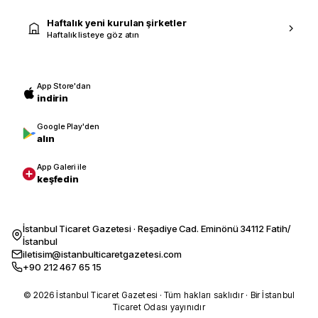
Haftalık yeni kurulan şirketler
Haftalık listeye göz atın
App Store'dan
indirin
Google Play'den
alın
App Galeri ile
keşfedin
İstanbul Ticaret Gazetesi · Reşadiye Cad. Eminönü 34112 Fatih/
İstanbul
iletisim@istanbulticaretgazetesi.com
+90 212 467 65 15
© 2026 İstanbul Ticaret Gazetesi · Tüm hakları saklıdır · Bir İstanbul
Ticaret Odası yayınıdır