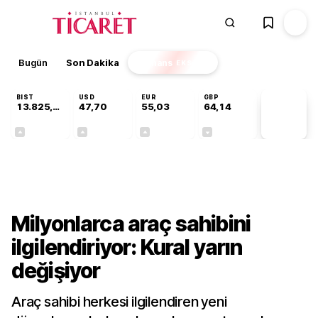
Bugün
Son Dakika
Finans
EKSTRA
BIST
USD
EUR
GBP
13.825,88
47,70
55,03
64,14
PİYASA
VERİLERİ
+0,20%
+0,17%
+0,03%
-0,05%
Gündem
Milyonlarca araç sahibini
ilgilendiriyor: Kural yarın
değişiyor
Araç sahibi herkesi ilgilendiren yeni