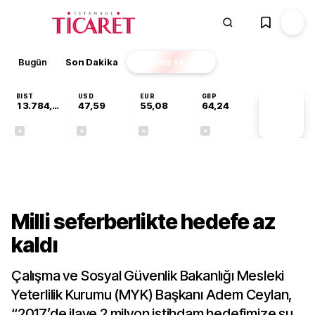
Bugün
Son Dakika
Finans
EKSTRA
BIST
USD
EUR
GBP
13.784,87
47,59
55,08
64,24
PİYASA
VERİLERİ
+0,60%
+0,06%
+0,13%
+0,22%
Gündem
Milli seferberlikte hedefe az
kaldı
Çalışma ve Sosyal Güvenlik Bakanlığı Mesleki
Yeterlilik Kurumu (MYK) Başkanı Adem Ceylan,
“2017’de ilave 2 milyon istihdam hedefimize şu