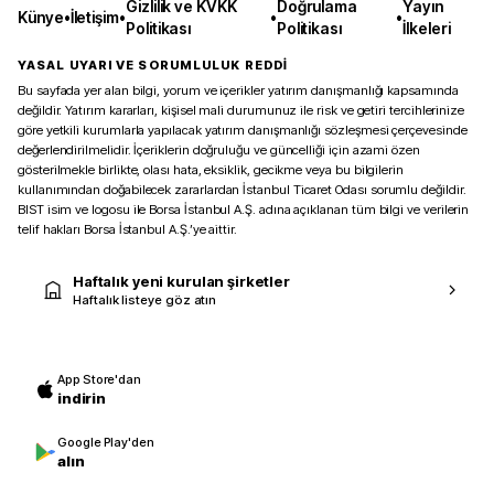
Gizlilik ve KVKK
Doğrulama
Yayın
Künye
•
İletişim
•
•
•
Politikası
Politikası
İlkeleri
YASAL UYARI VE SORUMLULUK REDDİ
Bu sayfada yer alan bilgi, yorum ve içerikler yatırım danışmanlığı kapsamında
değildir. Yatırım kararları, kişisel mali durumunuz ile risk ve getiri tercihlerinize
göre yetkili kurumlarla yapılacak yatırım danışmanlığı sözleşmesi çerçevesinde
değerlendirilmelidir. İçeriklerin doğruluğu ve güncelliği için azami özen
gösterilmekle birlikte, olası hata, eksiklik, gecikme veya bu bilgilerin
kullanımından doğabilecek zararlardan İstanbul Ticaret Odası sorumlu değildir.
BIST isim ve logosu ile Borsa İstanbul A.Ş. adına açıklanan tüm bilgi ve verilerin
telif hakları Borsa İstanbul A.Ş.’ye aittir.
Haftalık yeni kurulan şirketler
Haftalık listeye göz atın
App Store'dan
indirin
Google Play'den
alın