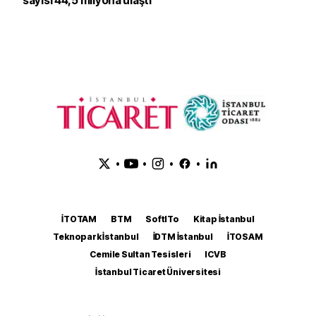
sayısı 44,5 milyona ulaştı
•
•
•
•
İTOTAM
BTM
SoftITo
Kitap İstanbul
Teknopark İstanbul
İDTM İstanbul
İTOSAM
Cemile Sultan Tesisleri
ICVB
İstanbul Ticaret Üniversitesi