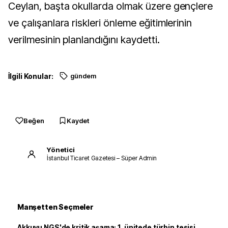
Ceylan, başta okullarda olmak üzere gençlere
ve çalışanlara riskleri önleme eğitimlerinin
verilmesinin planlandığını kaydetti.
İlgili Konular:
gündem
Beğen
Kaydet
Yönetici
İstanbul Ticaret Gazetesi – Süper Admin
Manşetten Seçmeler
Akkuyu NGS'de kritik aşama: 1. ünitede türbin tesisi