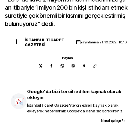
an itibariyle 1 milyon 200 bin kişi istihdam etmek
suretiyle çok önemli bir kısmını gerçekleştirmiş
bulunuyoruz” dedi.
İSTANBUL TICARET
İ
Yayınlanma
21.10.2022, 10:10
GAZETESI
Paylaş
N
Google'da bizi tercih edilen kaynak olarak
ekleyin
İstanbul Ticaret Gazetesi
'i tercih edilen kaynak olarak
ekleyerek haberlerimizi Google'da daha sık görebilirsiniz.
Kaynak ekle
Nasıl çalışır?
›