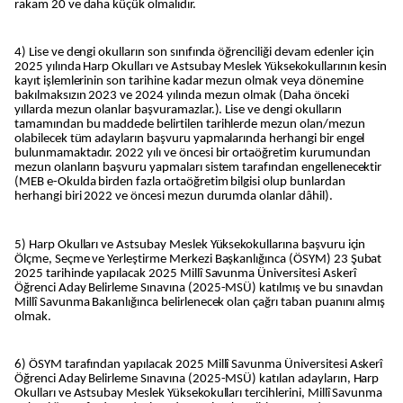
rakam 20 ve daha küçük olmalıdır.
4) Lise ve dengi okulların son sınıfında öğrenciliği devam edenler için
2025 yılında Harp Okulları ve Astsubay Meslek Yüksekokullarının kesin
kayıt işlemlerinin son tarihine kadar mezun olmak veya dönemine
bakılmaksızın 2023 ve 2024 yılında mezun olmak (Daha önceki
yıllarda mezun olanlar başvuramazlar.). Lise ve dengi okulların
tamamından bu maddede belirtilen tarihlerde mezun olan/mezun
olabilecek tüm adayların başvuru yapmalarında herhangi bir engel
bulunmamaktadır. 2022 yılı ve öncesi bir ortaöğretim kurumundan
mezun olanların başvuru yapmaları sistem tarafından engellenecektir
(MEB e-Okulda birden fazla ortaöğretim bilgisi olup bunlardan
herhangi biri 2022 ve öncesi mezun durumda olanlar dâhil).
5) Harp Okulları ve Astsubay Meslek Yüksekokullarına başvuru için
Ölçme, Seçme ve Yerleştirme Merkezi Başkanlığınca (ÖSYM) 23 Şubat
2025 tarihinde yapılacak 2025 Millî Savunma Üniversitesi Askerî
Öğrenci Aday Belirleme Sınavına (2025-MSÜ) katılmış ve bu sınavdan
Millî Savunma Bakanlığınca belirlenecek olan çağrı taban puanını almış
olmak.
6) ÖSYM tarafından yapılacak 2025 Millî Savunma Üniversitesi Askerî
Öğrenci Aday Belirleme Sınavına (2025-MSÜ) katılan adayların, Harp
Okulları ve Astsubay Meslek Yüksekokulları tercihlerini, Millî Savunma