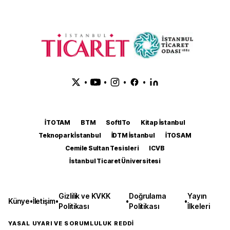
•
•
•
•
İTOTAM
BTM
SoftITo
Kitap İstanbul
Teknopark İstanbul
İDTM İstanbul
İTOSAM
Cemile Sultan Tesisleri
ICVB
İstanbul Ticaret Üniversitesi
Gizlilik ve KVKK
Doğrulama
Yayın
Künye
•
İletişim
•
•
•
Politikası
Politikası
İlkeleri
YASAL UYARI VE SORUMLULUK REDDİ