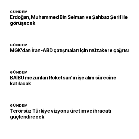
GÜNDEM
Erdoğan, Muhammed Bin Selman ve Şahbaz Şerif ile
görüşecek
GÜNDEM
MGK’dan İran-ABD çatışmaları için müzakere çağrısı
GÜNDEM
BAİBÜ mezunları Roketsan’ın işe alım sürecine
katılacak
GÜNDEM
Terörsüz Türkiye vizyonu üretim ve ihracatı
güçlendirecek