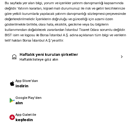
Bu sayfada yer alan bilgi, yorum ve içerikler yatırım danışmanlığı kapsamında
değildir. Yatırım kararları, kişisel mali durumunuz ile risk ve getiri tercihlerinize
göre yetkili kurumlarla yapılacak yatırım danışmanlığı sözleşmesi çerçevesinde
değerlendirilmelidir. İçeriklerin doğruluğu ve güncelliği için azami özen
gösterilmekle birlikte, olası hata, eksiklik, gecikme veya bu bilgilerin
kullanımından doğabilecek zararlardan İstanbul Ticaret Odası sorumlu değildir.
BIST isim ve logosu ile Borsa İstanbul A.Ş. adına açıklanan tüm bilgi ve verilerin
telif hakları Borsa İstanbul A.Ş.’ye aittir.
Haftalık yeni kurulan şirketler
Haftalık listeye göz atın
App Store'dan
indirin
Google Play'den
alın
App Galeri ile
keşfedin