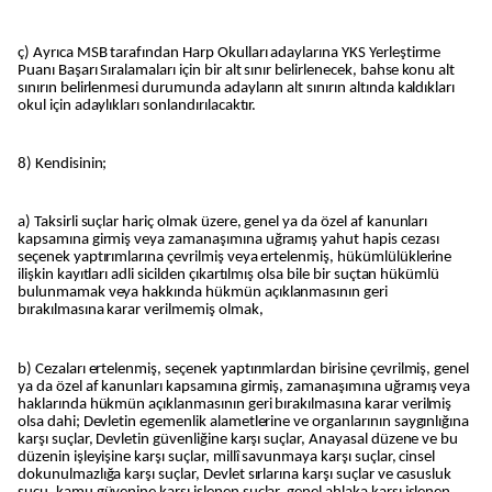
ç) Ayrıca MSB tarafından Harp Okulları adaylarına YKS Yerleştirme
Puanı Başarı Sıralamaları için bir alt sınır belirlenecek, bahse konu alt
sınırın belirlenmesi durumunda adayların alt sınırın altında kaldıkları
okul için adaylıkları sonlandırılacaktır.
8) Kendisinin;
a) Taksirli suçlar hariç olmak üzere, genel ya da özel af kanunları
kapsamına girmiş veya zamanaşımına uğramış yahut hapis cezası
seçenek yaptırımlarına çevrilmiş veya ertelenmiş, hükümlülüklerine
ilişkin kayıtları adli sicilden çıkartılmış olsa bile bir suçtan hükümlü
bulunmamak veya hakkında hükmün açıklanmasının geri
bırakılmasına karar verilmemiş olmak,
b) Cezaları ertelenmiş, seçenek yaptırımlardan birisine çevrilmiş, genel
ya da özel af kanunları kapsamına girmiş, zamanaşımına uğramış veya
haklarında hükmün açıklanmasının geri bırakılmasına karar verilmiş
olsa dahi; Devletin egemenlik alametlerine ve organlarının saygınlığına
karşı suçlar, Devletin güvenliğine karşı suçlar, Anayasal düzene ve bu
düzenin işleyişine karşı suçlar, millî savunmaya karşı suçlar, cinsel
dokunulmazlığa karşı suçlar, Devlet sırlarına karşı suçlar ve casusluk