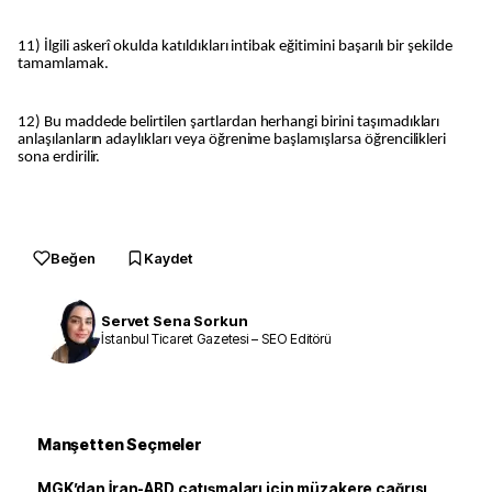
11) İlgili askerî okulda katıldıkları intibak eğitimini başarılı bir şekilde
tamamlamak.
12) Bu maddede belirtilen şartlardan herhangi birini taşımadıkları
anlaşılanların adaylıkları veya öğrenime başlamışlarsa öğrencilikleri
sona erdirilir.
Beğen
Kaydet
Servet Sena Sorkun
İstanbul Ticaret Gazetesi – SEO Editörü
Manşetten Seçmeler
MGK’dan İran-ABD çatışmaları için müzakere çağrısı