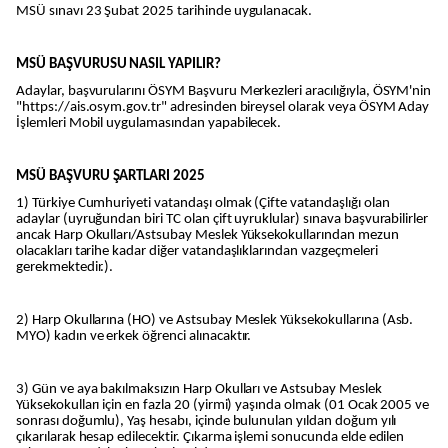
MSÜ sınavı 23 Şubat 2025 tarihinde uygulanacak.
MSÜ BAŞVURUSU NASIL YAPILIR?
Adaylar, başvurularını ÖSYM Başvuru Merkezleri aracılığıyla, ÖSYM'nin
"https://ais.osym.gov.tr" adresinden bireysel olarak veya ÖSYM Aday
İşlemleri Mobil uygulamasından yapabilecek.
MSÜ BAŞVURU ŞARTLARI 2025
1) Türkiye Cumhuriyeti vatandaşı olmak (Çifte vatandaşlığı olan
adaylar (uyruğundan biri TC olan çift uyruklular) sınava başvurabilirler
ancak Harp Okulları/Astsubay Meslek Yüksekokullarından mezun
olacakları tarihe kadar diğer vatandaşlıklarından vazgeçmeleri
gerekmektedir.).
2) Harp Okullarına (HO) ve Astsubay Meslek Yüksekokullarına (Asb.
MYO) kadın ve erkek öğrenci alınacaktır.
3) Gün ve aya bakılmaksızın Harp Okulları ve Astsubay Meslek
Yüksekokulları için en fazla 20 (yirmi) yaşında olmak (01 Ocak 2005 ve
sonrası doğumlu), Yaş hesabı, içinde bulunulan yıldan doğum yılı
çıkarılarak hesap edilecektir. Çıkarma işlemi sonucunda elde edilen