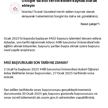
Google'da bizi tercih edilen kaynak olarak
ekleyin
İstanbul Ticaret Gazetesi
'i tercih edilen kaynak olarak
ekleyerek haberlerimizi Google'da daha sık görebilirsiniz.
Kaynak ekle
Nasıl çalışır?
›
Ocak 2025'in başında başlayan MSÜ başvuru işlemleri devam ediyor.
Adaylar, son tarihi öğrenmek istiyor. Milli Savunma Üniversitesi'nde
eğitim almak isteyenler, başvuru şartları başta olmak üzere başvuru
nasıl yapılır araştırıyor.
MSÜ BAŞVURULARI SON TARİH NE ZAMAN?
2 Ocak'ta başlayan 2025 Millî Savunma Üniversitesi Askerî Öğrenci
Aday Belirleme Sınavı başvuruları, 27 Ocak 2025 tarihinde sona
erecek.
İlan edilen tarihlerde sınav başvurunuzu gerçekleştirmemeniz
durumunda 30 Ocak 2025 geç başvuru gününde başvurunuzu ve
sınav ücreti ödemenizi ais.osym.gov.tr adresinden yapabilirsiniz.