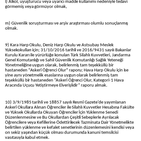
l) Alkol, uyuşturucu veya uyarıcı madde kullanımı nedeniyle tedavi
görmemiş veya görmüyor olmak,
m) Güvenlik soruşturması ve arşiv araştırması olumlu sonuçlanmış
olmak.
9) Kara Harp Okulu, Deniz Harp Okulu ve Astsubay Meslek
Yüksekokulları için; 31/10/2016 tarihli ve 2016/9431 sayılı Bakanlar
Kurulu Kararı ile yürürlüğe konulan Türk Silahlı Kuvvetleri, Jandarma
Genel Komutanlığı ve Sahil Güvenlik Komutanlığı Sağlık Yeteneği
Yönetmeliğine uygun olarak, belirlenmiş tam teşekküllü bir
hastaneden "Askerî Öğrenci Olur" raporu; Hava Harp Okulu için ise
yine aynı yönetmelik esaslarına uygun olarak belirlenmiş tam
teşekküllü bir hastaneden “Askerî Öğrenci Olur, Kategori-1 Hava
Aracında Uçucu Yetiştirmeye Elverişlidir” raporu almak.
10) 3/9/1985 tarihli ve 18857 sayılı Resmî Gazete’de yayımlanan
Askerî Okullara Alınan Öğrenciler ile Silahlı Kuvvetler Hesabına Fakülte
ve Yüksek Okullarda Okuyan Öğrenciler İçin Yüklenme Senedi
Düzenlenmesine ve Bu Okullardan Çeşitli Sebeplerle Ayrılacak
Öğrencilere veya Kefillerine Ödettirilecek Tazminata Dair Yönetmelikte
belirtilen yüklenme ve kefalet senetlerinin düzenlemesini kendisi veya
on sekiz yaşından küçük olması durumunda kanuni temsilcisi
vasıtasıyla kabul etmek.