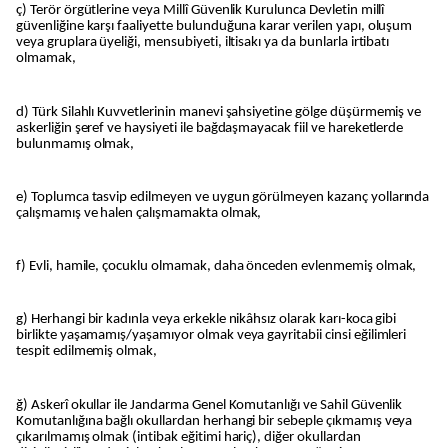
ç) Terör örgütlerine veya Millî Güvenlik Kurulunca Devletin millî
güvenliğine karşı faaliyette bulunduğuna karar verilen yapı, oluşum
veya gruplara üyeliği, mensubiyeti, iltisakı ya da bunlarla irtibatı
olmamak,
d) Türk Silahlı Kuvvetlerinin manevi şahsiyetine gölge düşürmemiş ve
askerliğin şeref ve haysiyeti ile bağdaşmayacak fiil ve hareketlerde
bulunmamış olmak,
e) Toplumca tasvip edilmeyen ve uygun görülmeyen kazanç yollarında
çalışmamış ve halen çalışmamakta olmak,
f) Evli, hamile, çocuklu olmamak, daha önceden evlenmemiş olmak,
g) Herhangi bir kadınla veya erkekle nikâhsız olarak karı-koca gibi
birlikte yaşamamış/yaşamıyor olmak veya gayritabii cinsi eğilimleri
tespit edilmemiş olmak,
ğ) Askerî okullar ile Jandarma Genel Komutanlığı ve Sahil Güvenlik
Komutanlığına bağlı okullardan herhangi bir sebeple çıkmamış veya
çıkarılmamış olmak (intibak eğitimi hariç), diğer okullardan