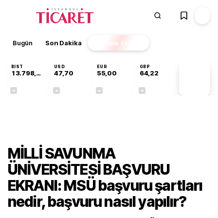
Bugün
Son Dakika
Finans
EKSTRA
BIST
USD
EUR
GBP
13.798,82
47,70
55,00
64,22
PİYASA
VERİLERİ
+0,70%
+0,16%
-0,03%
+0,07%
Gündem
MİLLİ SAVUNMA
ÜNİVERSİTESİ BAŞVURU
EKRANI: MSÜ başvuru şartları
nedir, başvuru nasıl yapılır?