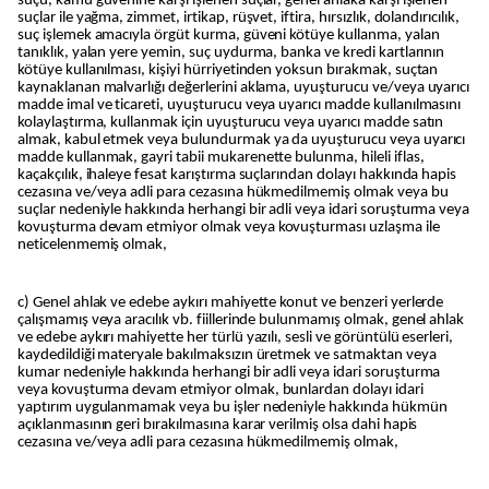
suçu, kamu güvenine karşı işlenen suçlar, genel ahlaka karşı işlenen
suçlar ile yağma, zimmet, irtikap, rüşvet, iftira, hırsızlık, dolandırıcılık,
suç işlemek amacıyla örgüt kurma, güveni kötüye kullanma, yalan
tanıklık, yalan yere yemin, suç uydurma, banka ve kredi kartlarının
kötüye kullanılması, kişiyi hürriyetinden yoksun bırakmak, suçtan
kaynaklanan malvarlığı değerlerini aklama, uyuşturucu ve/veya uyarıcı
madde imal ve ticareti, uyuşturucu veya uyarıcı madde kullanılmasını
kolaylaştırma, kullanmak için uyuşturucu veya uyarıcı madde satın
almak, kabul etmek veya bulundurmak ya da uyuşturucu veya uyarıcı
madde kullanmak, gayri tabii mukarenette bulunma, hileli iflas,
kaçakçılık, ihaleye fesat karıştırma suçlarından dolayı hakkında hapis
cezasına ve/veya adli para cezasına hükmedilmemiş olmak veya bu
suçlar nedeniyle hakkında herhangi bir adli veya idari soruşturma veya
kovuşturma devam etmiyor olmak veya kovuşturması uzlaşma ile
neticelenmemiş olmak,
c) Genel ahlak ve edebe aykırı mahiyette konut ve benzeri yerlerde
çalışmamış veya aracılık vb. fiillerinde bulunmamış olmak, genel ahlak
ve edebe aykırı mahiyette her türlü yazılı, sesli ve görüntülü eserleri,
kaydedildiği materyale bakılmaksızın üretmek ve satmaktan veya
kumar nedeniyle hakkında herhangi bir adli veya idari soruşturma
veya kovuşturma devam etmiyor olmak, bunlardan dolayı idari
yaptırım uygulanmamak veya bu işler nedeniyle hakkında hükmün
açıklanmasının geri bırakılmasına karar verilmiş olsa dahi hapis
cezasına ve/veya adli para cezasına hükmedilmemiş olmak,