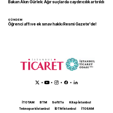
Bakan Akın Gürlek: Ağır suçlarda caydırıcılık artırıldı
GÜNDEM
Öğrenci affı ve ek sınav hakkı Resmi Gazete'de!
•
•
•
•
İTOTAM
BTM
SoftITo
Kitap İstanbul
Teknopark İstanbul
İDTM İstanbul
İTOSAM