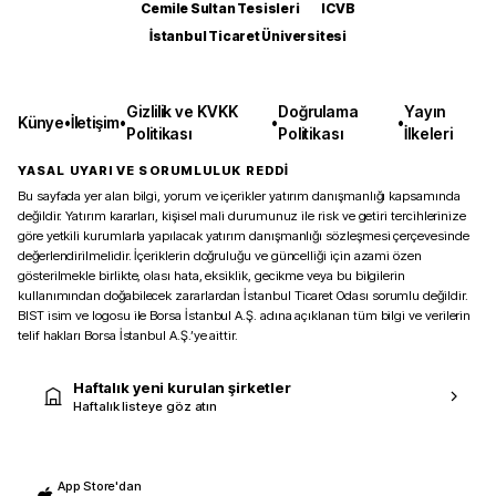
Cemile Sultan Tesisleri
ICVB
İstanbul Ticaret Üniversitesi
Gizlilik ve KVKK
Doğrulama
Yayın
Künye
•
İletişim
•
•
•
Politikası
Politikası
İlkeleri
YASAL UYARI VE SORUMLULUK REDDİ
Bu sayfada yer alan bilgi, yorum ve içerikler yatırım danışmanlığı kapsamında
değildir. Yatırım kararları, kişisel mali durumunuz ile risk ve getiri tercihlerinize
göre yetkili kurumlarla yapılacak yatırım danışmanlığı sözleşmesi çerçevesinde
değerlendirilmelidir. İçeriklerin doğruluğu ve güncelliği için azami özen
gösterilmekle birlikte, olası hata, eksiklik, gecikme veya bu bilgilerin
kullanımından doğabilecek zararlardan İstanbul Ticaret Odası sorumlu değildir.
BIST isim ve logosu ile Borsa İstanbul A.Ş. adına açıklanan tüm bilgi ve verilerin
telif hakları Borsa İstanbul A.Ş.’ye aittir.
Haftalık yeni kurulan şirketler
Haftalık listeye göz atın
App Store'dan