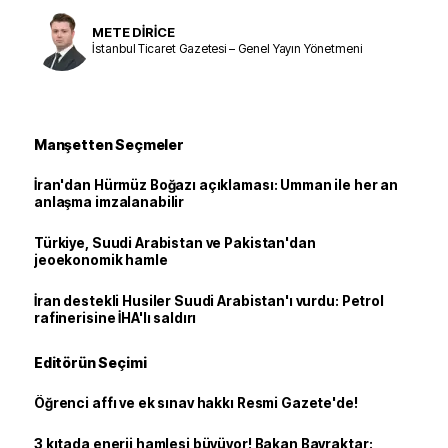
METE DİRİCE
İstanbul Ticaret Gazetesi – Genel Yayın Yönetmeni
Manşetten Seçmeler
İran'dan Hürmüz Boğazı açıklaması: Umman ile her an
anlaşma imzalanabilir
Türkiye, Suudi Arabistan ve Pakistan'dan
jeoekonomik hamle
İran destekli Husiler Suudi Arabistan'ı vurdu: Petrol
rafinerisine İHA'lı saldırı
Editörün Seçimi
Öğrenci affı ve ek sınav hakkı Resmi Gazete'de!
3 kıtada enerji hamlesi büyüyor! Bakan Bayraktar: