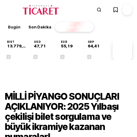
Bugün
Son Dakika
Finans
EKSTRA
BIST
USD
EUR
GBP
13.779,39
47,71
55,19
64,41
PİYASA
VERİLERİ
-0,14%
+0,18%
+0,32%
+0,38%
Gündem
MİLLİ PİYANGO SONUÇLARI
AÇIKLANIYOR: 2025 Yılbaşı
çekilişi bilet sorgulama ve
büyük ikramiye kazanan
numaralar!