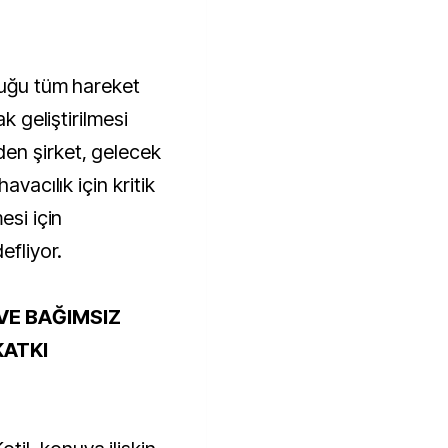
duğu tüm hareket
ak geliştirilmesi
en şirket, gelecek
avacılık için kritik
esi için
efliyor.
 VE BAĞIMSIZ
KATKI