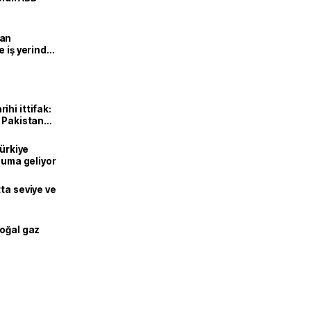
man
e iş yerinde
hi ittifak:
e Pakistan
dı
Türkiye
onuma geliyor
ta seviye ve
doğal gaz