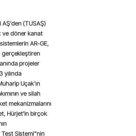
t ve döner kanat
t sistemlerin AR-GE,
i gerçekleştiren
lanında projeler
3 yılında
Muharip Uçak'ın
akımının ve silah
et mekanizmalarını
, Hürjet'in birçok
nın
 Test Sistemi"nin