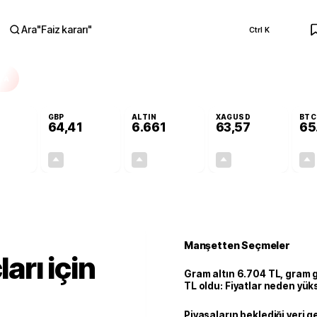
Ara
"
Faiz kararı
"
Ctrl K
RA
GBP
ALTIN
XAGUSD
BTC
64,41
6.661
63,57
65
+0,32%
+0,38%
+2,59%
+3,37%
0,18
0,24
167,96
2,07
Manşetten Seçmeler
ları için
Gram altın 6.704 TL, gram
TL oldu: Fiyatlar neden yük
Piyasaların beklediği veri g