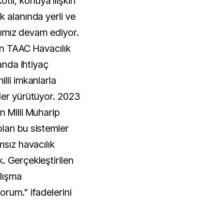
il, konuya ilişkin
 alanında yerli ve
arımız devam ediyor.
lan TAAC Havacılık
landa ihtiyaç
lli imkanlarla
ler yürütüyor. 2023
n Milli Muharip
lan bu sistemler
msız havacılık
. Gerçekleştirilen
lışma
rum." ifadelerini