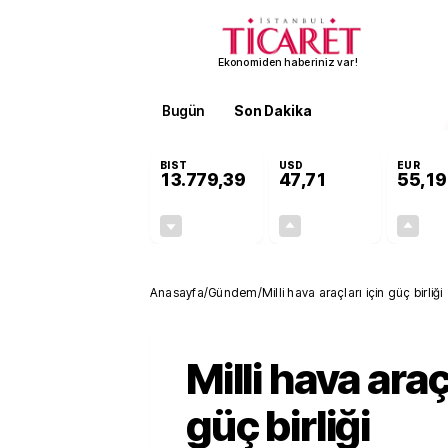
Ekonomiden haberiniz var!
Bugün
Son Dakika
Finans
EKST
BIST
USD
EUR
13.779,39
47,71
55,19
-0,14%
+0,18%
-19,42
0,09
Anasayfa
/
Gündem
/
Milli hava araçları için güç birliği
Milli hava araç
güç birliği