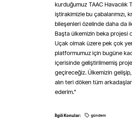
kurduğumuz TAAC Havacılık Tek
iştirakimizle bu çabalarımızı, kr
bileşenleri özelinde daha da i
Başta ülkemizin beka projesi o
Uçak olmak üzere pek çok yer
platformumuz için bugüne kada
içerisinde geliştirilmemiş proj
geçireceğiz. Ülkemizin gelişi
alın teri döken tüm arkadaşla
ederim."
İlgili Konular:
gündem