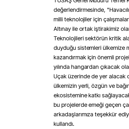
TUSAŞ Genel Müdürü Temel Kot
değerlendirmesinde, "Havacılık
milli teknolojiler için çalışmal
Altınay ile ortak iştirakimiz o
Teknolojileri sektörün kritik a
duyduğu sistemleri ülkemize mi
kazandırmak için önemli proje
yılında hangardan çıkacak ola
Uçak üzerinde de yer alacak o
ülkemizin yerli, özgün ve bağı
ekosistemine katkı sağlayacak
bu projelerde emeği geçen ça
arkadaşlarımıza teşekkür ediyo
kullandı.