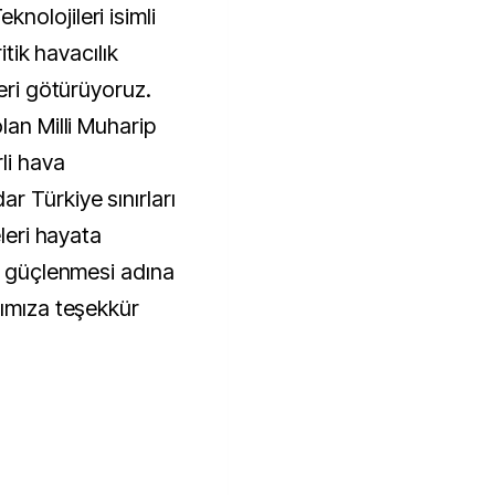
nolojileri isimli
itik havacılık
leri götürüyoruz.
lan Milli Muharip
li hava
r Türkiye sınırları
eleri hayata
p, güçlenmesi adına
rımıza teşekkür