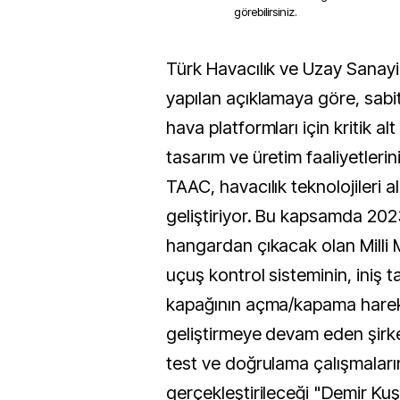
görebilirsiniz.
Türk Havacılık ve Uzay Sanayii AŞ’den (TUSAŞ)
yapılan açıklamaya göre, sabi
hava platformları için kritik al
tasarım ve üretim faaliyetlerin
TAAC, havacılık teknolojileri a
geliştiriyor. Bu kapsamda 202
hangardan çıkacak olan Milli 
uçuş kontrol sisteminin, iniş t
kapağının açma/kapama harek
geliştirmeye devam eden şirket
test ve doğrulama çalışmaları
gerçekleştirileceği "Demir Kuş