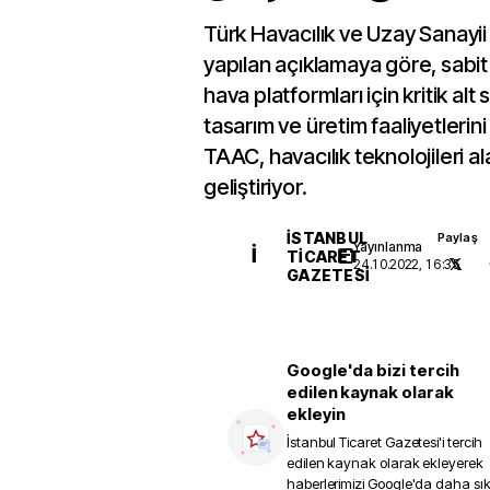
Türk Havacılık ve Uzay Sanay
yapılan açıklamaya göre, sabi
hava platformları için kritik al
tasarım ve üretim faaliyetlerin
TAAC, havacılık teknolojileri a
geliştiriyor.
İSTANBUL
Paylaş
Yayınlanma
İ
TICARET
24.10.2022, 16:35
GAZETESI
Google'da bizi tercih
edilen kaynak olarak
ekleyin
İstanbul Ticaret Gazetesi
'i tercih
edilen kaynak olarak ekleyerek
haberlerimizi Google'da daha sı