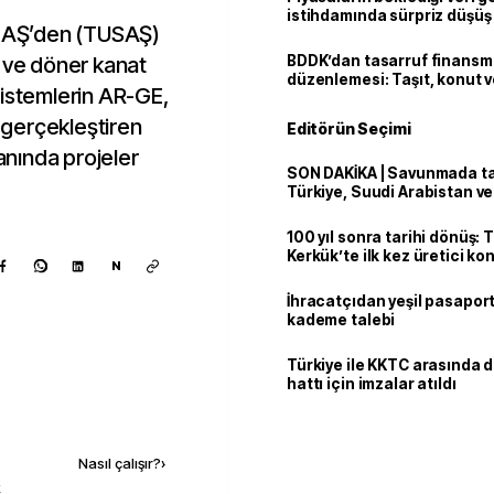
istihdamında sürpriz düşüş
ii AŞ’den (TUSAŞ)
t ve döner kanat
BDDK’dan tasarruf finans
düzenlemesi: Taşıt, konut v
t sistemlerin AR-GE,
limitler değişti
i gerçekleştiren
Editörün Seçimi
lanında projeler
SON DAKİKA | Savunmada tari
Türkiye, Suudi Arabistan v
'Mekke Anlaşması'nı imzala
100 yıl sonra tarihi dönüş: 
Kerkük’te ilk kez üretici k
N
İhracatçıdan yeşil pasaport
kademe talebi
Türkiye ile KKTC arasında 
hattı için imzalar atıldı
Kaynak ekle
Nasıl çalışır?
›
k