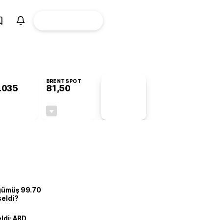
ÜYE
CANLI BORSA
Girişi
BRENTSPOT
.035
81,50
PİYASA
VERİLERİ
+1,21%
-1,55%
+0,00
-1,28
 gümüş 99.70
seldi?
eldi: ABD