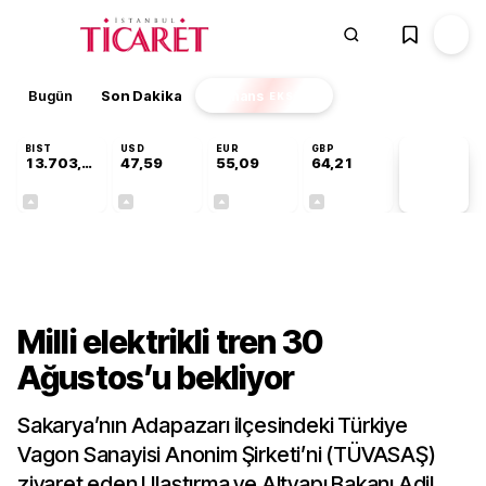
Bugün
Son Dakika
Finans
EKSTRA
BIST
USD
EUR
GBP
13.703,13
47,59
55,09
64,21
PİYASA
VERİLERİ
+0,11%
+0,05%
+0,15%
+0,17%
Gündem
Milli elektrikli tren 30
Ağustos’u bekliyor
Sakarya’nın Adapazarı ilçesindeki Türkiye
Vagon Sanayisi Anonim Şirketi’ni (TÜVASAŞ)
ziyaret eden Ulaştırma ve Altyapı Bakanı Adil