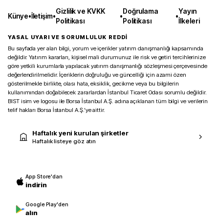
Gizlilik ve KVKK
Doğrulama
Yayın
Künye
•
İletişim
•
•
•
Politikası
Politikası
İlkeleri
YASAL UYARI VE SORUMLULUK REDDİ
Bu sayfada yer alan bilgi, yorum ve içerikler yatırım danışmanlığı kapsamında
değildir. Yatırım kararları, kişisel mali durumunuz ile risk ve getiri tercihlerinize
göre yetkili kurumlarla yapılacak yatırım danışmanlığı sözleşmesi çerçevesinde
değerlendirilmelidir. İçeriklerin doğruluğu ve güncelliği için azami özen
gösterilmekle birlikte, olası hata, eksiklik, gecikme veya bu bilgilerin
kullanımından doğabilecek zararlardan İstanbul Ticaret Odası sorumlu değildir.
BIST isim ve logosu ile Borsa İstanbul A.Ş. adına açıklanan tüm bilgi ve verilerin
telif hakları Borsa İstanbul A.Ş.’ye aittir.
Haftalık yeni kurulan şirketler
Haftalık listeye göz atın
App Store'dan
indirin
Google Play'den
alın