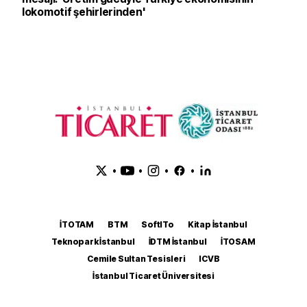
lokomotif şehirlerinden'
•
•
•
•
İTOTAM
BTM
SoftITo
Kitap İstanbul
Teknopark İstanbul
İDTM İstanbul
İTOSAM
Cemile Sultan Tesisleri
ICVB
İstanbul Ticaret Üniversitesi