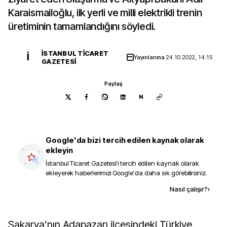
Karaismailoğlu, ilk yerli ve milli elektrikli trenin
üretiminin tamamlandığını söyledi.
İSTANBUL TICARET
İ
Yayınlanma
24.10.2022, 14:15
GAZETESI
Paylaş
N
Google'da bizi tercih edilen kaynak olarak
ekleyin
İstanbul Ticaret Gazetesi
'i tercih edilen kaynak olarak
ekleyerek haberlerimizi Google'da daha sık görebilirsiniz.
Kaynak ekle
Nasıl çalışır?
›
Sakarya’nın Adapazarı ilçesindeki Türkiye