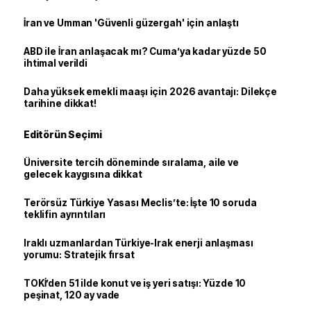
İran ve Umman 'Güvenli güzergah' için anlaştı
ABD ile İran anlaşacak mı? Cuma’ya kadar yüzde 50
ihtimal verildi
Daha yüksek emekli maaşı için 2026 avantajı: Dilekçe
tarihine dikkat!
Editörün Seçimi
Üniversite tercih döneminde sıralama, aile ve
gelecek kaygısına dikkat
Terörsüz Türkiye Yasası Meclis’te: İşte 10 soruda
teklifin ayrıntıları
Iraklı uzmanlardan Türkiye-Irak enerji anlaşması
yorumu: Stratejik fırsat
TOKİ’den 51 ilde konut ve iş yeri satışı: Yüzde 10
peşinat, 120 ay vade