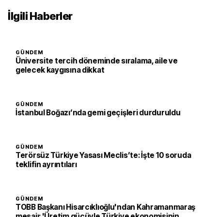
İlgili Haberler
GÜNDEM
Üniversite tercih döneminde sıralama, aile ve
gelecek kaygısına dikkat
GÜNDEM
İstanbul Boğazı’nda gemi geçişleri durduruldu
GÜNDEM
Terörsüz Türkiye Yasası Meclis’te: İşte 10 soruda
teklifin ayrıntıları
GÜNDEM
TOBB Başkanı Hisarcıklıoğlu'ndan Kahramanmaraş
mesajı: 'Üretim gücüyle Türkiye ekonomisinin