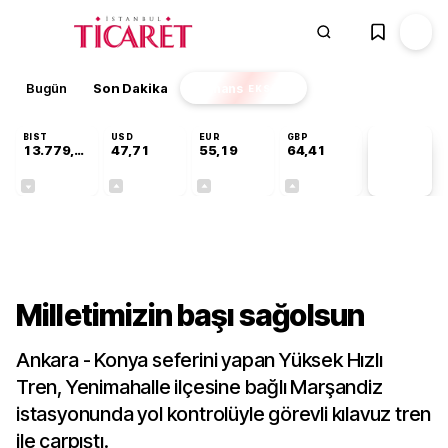
Bugün
Son Dakika
Finans
EKSTRA
BIST
USD
EUR
GBP
13.779,39
47,71
55,19
64,41
PİYASA
VERİLERİ
-0,14%
+0,18%
+0,32%
+0,38%
Gündem
Milletimizin başı sağolsun
Ankara - Konya seferini yapan Yüksek Hızlı
Tren, Yenimahalle ilçesine bağlı Marşandiz
istasyonunda yol kontrolüyle görevli kılavuz tren
ile çarpıştı.