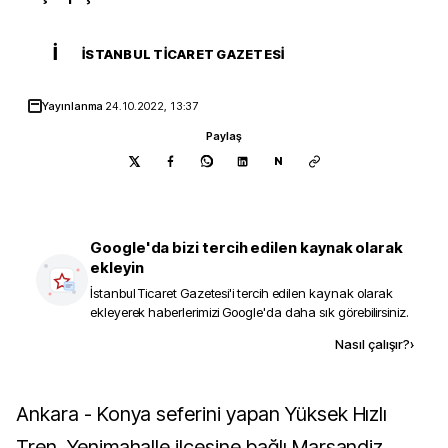
İ
İSTANBUL TICARET GAZETESI
Yayınlanma
24.10.2022, 13:37
Paylaş
N
Google'da bizi tercih edilen kaynak olarak
ekleyin
İstanbul Ticaret Gazetesi
'i tercih edilen kaynak olarak
ekleyerek haberlerimizi Google'da daha sık görebilirsiniz.
Kaynak ekle
Nasıl çalışır?
›
Ankara - Konya seferini yapan Yüksek Hızlı
Tren, Yenimahalle ilçesine bağlı Marşandiz