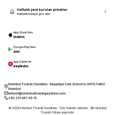
Haftalık yeni kurulan şirketler
Haftalık listeye göz atın
App Store'dan
indirin
Google Play'den
alın
App Galeri ile
keşfedin
İstanbul Ticaret Gazetesi · Reşadiye Cad. Eminönü 34112 Fatih/
İstanbul
iletisim@istanbulticaretgazetesi.com
+90 212 467 65 15
© 2026 İstanbul Ticaret Gazetesi · Tüm hakları saklıdır · Bir İstanbul
Ticaret Odası yayınıdır