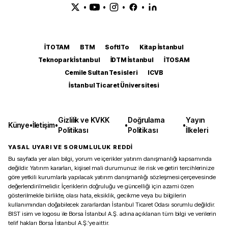
•
•
•
•
İTOTAM
BTM
SoftITo
Kitap İstanbul
Teknopark İstanbul
İDTM İstanbul
İTOSAM
Cemile Sultan Tesisleri
ICVB
İstanbul Ticaret Üniversitesi
Gizlilik ve KVKK
Doğrulama
Yayın
Künye
•
İletişim
•
•
•
Politikası
Politikası
İlkeleri
YASAL UYARI VE SORUMLULUK REDDİ
Bu sayfada yer alan bilgi, yorum ve içerikler yatırım danışmanlığı kapsamında
değildir. Yatırım kararları, kişisel mali durumunuz ile risk ve getiri tercihlerinize
göre yetkili kurumlarla yapılacak yatırım danışmanlığı sözleşmesi çerçevesinde
değerlendirilmelidir. İçeriklerin doğruluğu ve güncelliği için azami özen
gösterilmekle birlikte, olası hata, eksiklik, gecikme veya bu bilgilerin
kullanımından doğabilecek zararlardan İstanbul Ticaret Odası sorumlu değildir.
BIST isim ve logosu ile Borsa İstanbul A.Ş. adına açıklanan tüm bilgi ve verilerin
telif hakları Borsa İstanbul A.Ş.’ye aittir.