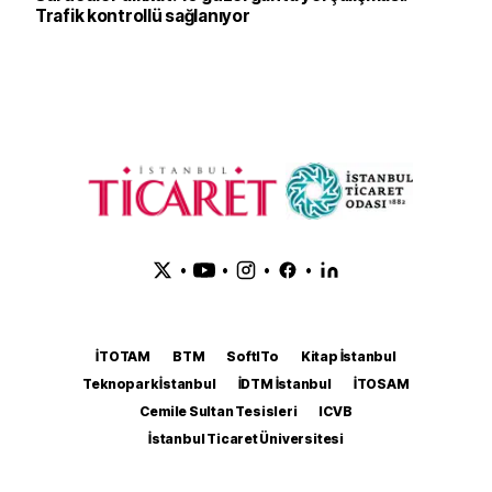
Trafik kontrollü sağlanıyor
•
•
•
•
İTOTAM
BTM
SoftITo
Kitap İstanbul
Teknopark İstanbul
İDTM İstanbul
İTOSAM
Cemile Sultan Tesisleri
ICVB
İstanbul Ticaret Üniversitesi