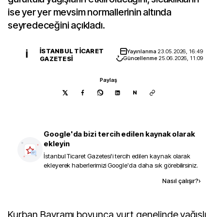
ise yer yer mevsim normallerinin altında
seyredeceğini açıkladı.
İSTANBUL TICARET
Yayınlanma
23.05.2026, 16:49
İ
GAZETESI
Güncellenme
25.06.2026, 11:09
Paylaş
N
Google'da bizi tercih edilen kaynak olarak
ekleyin
İstanbul Ticaret Gazetesi
'i tercih edilen kaynak olarak
ekleyerek haberlerimizi Google'da daha sık görebilirsiniz.
Kaynak ekle
Nasıl çalışır?
›
Kurban Bayramı boyunca yurt genelinde yağışlı