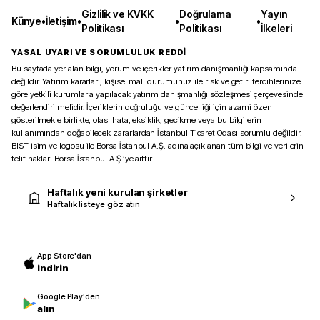
Gizlilik ve KVKK
Doğrulama
Yayın
Künye
•
İletişim
•
•
•
Politikası
Politikası
İlkeleri
YASAL UYARI VE SORUMLULUK REDDİ
Bu sayfada yer alan bilgi, yorum ve içerikler yatırım danışmanlığı kapsamında
değildir. Yatırım kararları, kişisel mali durumunuz ile risk ve getiri tercihlerinize
göre yetkili kurumlarla yapılacak yatırım danışmanlığı sözleşmesi çerçevesinde
değerlendirilmelidir. İçeriklerin doğruluğu ve güncelliği için azami özen
gösterilmekle birlikte, olası hata, eksiklik, gecikme veya bu bilgilerin
kullanımından doğabilecek zararlardan İstanbul Ticaret Odası sorumlu değildir.
BIST isim ve logosu ile Borsa İstanbul A.Ş. adına açıklanan tüm bilgi ve verilerin
telif hakları Borsa İstanbul A.Ş.’ye aittir.
Haftalık yeni kurulan şirketler
Haftalık listeye göz atın
App Store'dan
indirin
Google Play'den
alın