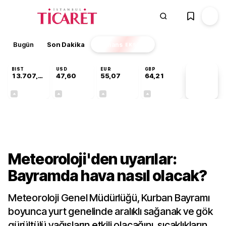
Bugün
Son Dakika
Finans
EKSTRA
BIST
USD
EUR
GBP
13.707,75
47,60
55,07
64,21
PİYASA
VERİLERİ
+0,03%
+0,06%
+0,11%
+0,18%
Gündem
Meteoroloji'den uyarılar:
Bayramda hava nasıl olacak?
Meteoroloji Genel Müdürlüğü, Kurban Bayramı
boyunca yurt genelinde aralıklı sağanak ve gök
gürültülü yağışların etkili olacağını, sıcaklıkların