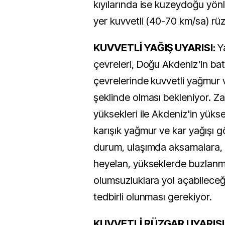
kıyılarında ise kuzeydoğu yön
yer kuvvetli (40-70 km/sa) rüz
KUVVETLİ YAĞIŞ UYARISI:
Y
çevreleri, Doğu Akdeniz'in batıs
çevrelerinde kuvvetli yağmur
şeklinde olması bekleniyor. Za
yüksekleri ile Akdeniz'in yüks
karışık yağmur ve kar yağışı g
durum, ulaşımda aksamalara, s
heyelan, yükseklerde buzlanma
olumsuzluklara yol açabileceği 
tedbirli olunması gerekiyor.
KUVVETLİ RÜZGAR UYARISI