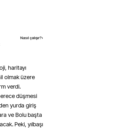
Kaynak ekle
Nasıl çalışır?
›
k
ji, haritayı
il olmak üzere
rm verdi.
 derece düşmesi
den yurda giriş
ra ve Bolu başta
acak. Peki, yılbaşı