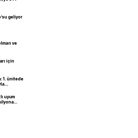
o’su geliyor
lman ve
rı için
 1. ünitede
yla
zlı uyum
milyona