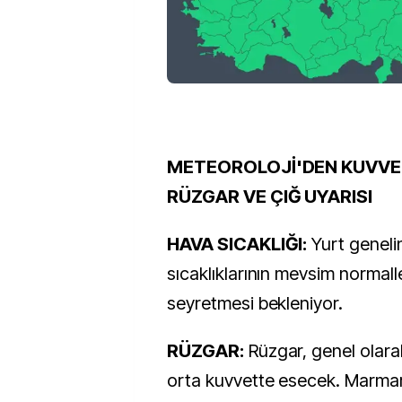
METEOROLOJİ'DEN KUVVET
RÜZGAR VE ÇIĞ UYARISI
HAVA SICAKLIĞI:
Yurt geneli
sıcaklıklarının mevsim normall
seyretmesi bekleniyor.
RÜZGAR:
Rüzgar, genel olar
orta kuvvette esecek. Marmar