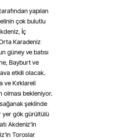
tarafından yapılan
linin çok bulutlu
kdeniz, İç
Orta Karadeniz
un güney ve batısı
ne, Bayburt ve
ava etkili olacak.
 ve Kırklareli
n olması bekleniyor.
e sağanak şeklinde
r yer gök gürültülü
tı Akdeniz'in
z'in Toroslar