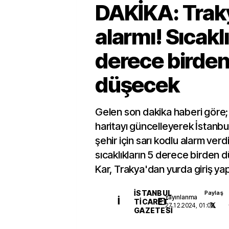
DAKİKA: Trak
alarmı! Sıcaklı
derece birde
düşecek
Gelen son dakika haberi göre;
haritayı güncelleyerek İstanbul
şehir için sarı kodlu alarm verd
sıcaklıkların 5 derece birden 
Kar, Trakya'dan yurda giriş ya
İSTANBUL
Paylaş
Yayınlanma
İ
TICARET
27.12.2024, 01:08
GAZETESI