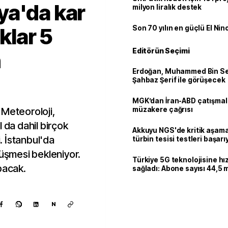
ya'da kar
milyon liralık destek
klar 5
Son 70 yılın en güçlü El Nin
Editörün Seçimi
n
Erdoğan, Muhammed Bin Se
Şahbaz Şerif ile görüşecek
MGK’dan İran-ABD çatışmala
 Meteoroloji,
müzakere çağrısı
 da dahil birçok
Akkuyu NGS'de kritik aşama:
i. İstanbul'da
türbin tesisi testleri başarı
tamamlandı
düşmesi bekleniyor.
Türkiye 5G teknolojisine hı
pacak.
sağladı: Abone sayısı 44,5 
ulaştı
N