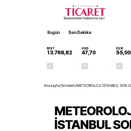
Ekonomiden haberiniz var!
Bugün
Son Dakika
Finans
EKST
BIST
USD
EUR
13.798,82
47,70
55,00
+0,70%
+0,16%
95,68
0,08
Anasayfa
/
Gündem
/
METEOROLOJİ İSTANBUL SON DAKİK
birden düşecek
METEOROLOJ
İSTANBUL SO