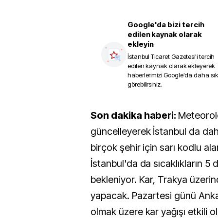
Google'da bizi tercih
edilen kaynak olarak
ekleyin
İstanbul Ticaret Gazetesi
'i tercih
edilen kaynak olarak ekleyerek
haberlerimizi Google'da daha sı
görebilirsiniz.
Son dakika haberi:
Meteorolo
güncelleyerek İstanbul da dah
birçok şehir için sarı kodlu ala
İstanbul'da da sıcaklıkların 5
bekleniyor. Kar, Trakya üzerin
yapacak. Pazartesi günü Anka
olmak üzere kar yağışı etkili ol