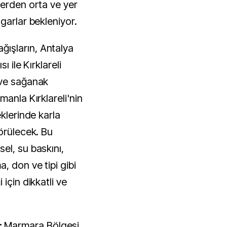
lerden orta ve yer
garlar bekleniyor.
ağışların, Antalya
ı ile Kırklareli
 ve sağanak
manla Kırklareli'nin
eklerinde karla
örülecek. Bu
el, su baskını,
, don ve tipi gibi
için dikkatli ve
:
Marmara Bölgesi