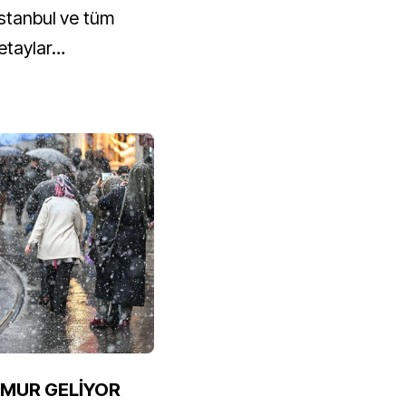
İstanbul ve tüm
etaylar…
ĞMUR GELİYOR