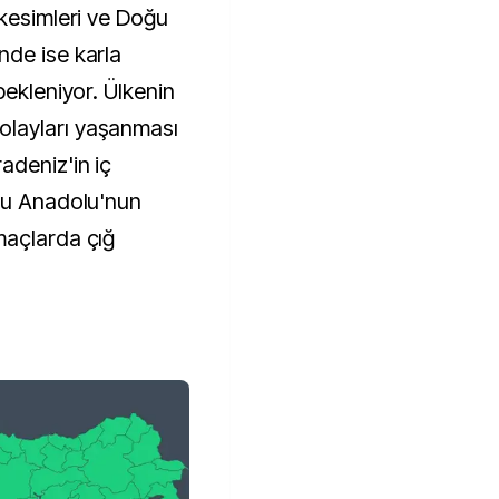
 kesimleri ve Doğu
nde ise karla
bekleniyor. Ülkenin
layları yaşanması
adeniz'in iç
oğu Anadolu'nun
maçlarda çığ