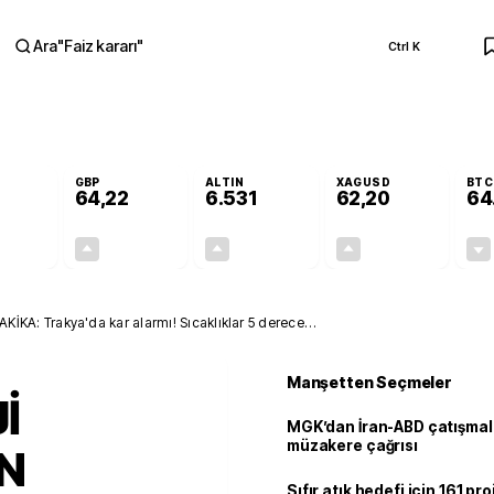
Ara
"
Faiz kararı
"
Ctrl K
RA
GBP
ALTIN
XAGUSD
BTC
64,22
6.531
62,20
64
-0,03%
+0,07%
+0,58%
+1,14%
-0,01
0,04
37,96
0,70
A: Trakya'da kar alarmı! Sıcaklıklar 5 derece
Manşetten Seçmeler
İ
MGK’dan İran-ABD çatışmala
müzakere çağrısı
N
Sıfır atık hedefi için 161 pr