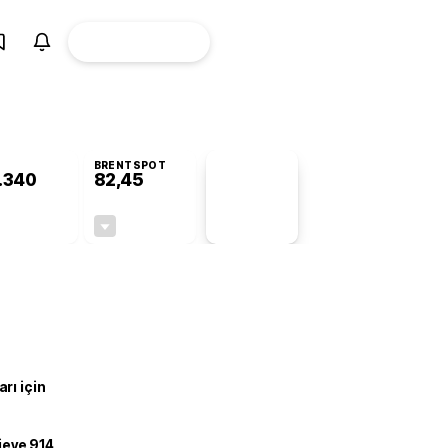
ÜYE
CANLI BORSA
Girişi
BRENTSPOT
.340
82,45
PİYASA
VERİLERİ
-0,35%
-0,40%
+0,00
-0,33
rı için
ojeye 914