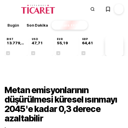
Bugün
Son Dakika
Finans
EKSTRA
BIST
USD
EUR
GBP
13.779,39
47,71
55,19
64,41
PİYASA
VERİLERİ
-0,14%
+0,18%
+0,32%
+0,38%
Sektörel
Metan emisyonlarının
düşürülmesi küresel ısınmayı
2045'e kadar 0,3 derece
azaltabilir