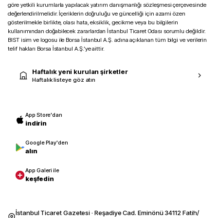
göre yetkili kurumlarla yapılacak yatırım danışmanlığı sözleşmesi çerçevesinde
değerlendirilmelidir. İçeriklerin doğruluğu ve güncelliği için azami özen
gösterilmekle birlikte, olası hata, eksiklik, gecikme veya bu bilgilerin
kullanımından doğabilecek zararlardan İstanbul Ticaret Odası sorumlu değildir.
BIST isim ve logosu ile Borsa İstanbul A.Ş. adına açıklanan tüm bilgi ve verilerin
telif hakları Borsa İstanbul A.Ş.’ye aittir.
Haftalık yeni kurulan şirketler
Haftalık listeye göz atın
App Store'dan
indirin
Google Play'den
alın
App Galeri ile
keşfedin
İstanbul Ticaret Gazetesi · Reşadiye Cad. Eminönü 34112 Fatih/