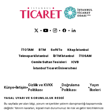
•
•
•
•
İTOTAM
BTM
SoftITo
Kitap İstanbul
Teknopark İstanbul
İDTM İstanbul
İTOSAM
Cemile Sultan Tesisleri
ICVB
İstanbul Ticaret Üniversitesi
Gizlilik ve KVKK
Doğrulama
Yayın
Künye
•
İletişim
•
•
•
Politikası
Politikası
İlkeleri
YASAL UYARI VE SORUMLULUK REDDİ
Bu sayfada yer alan bilgi, yorum ve içerikler yatırım danışmanlığı kapsamında
değildir. Yatırım kararları, kişisel mali durumunuz ile risk ve getiri tercihlerinize