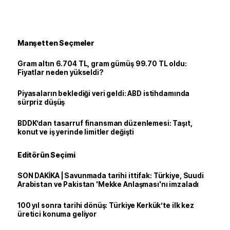
Manşetten Seçmeler
Gram altın 6.704 TL, gram gümüş 99.70 TL oldu:
Fiyatlar neden yükseldi?
Piyasaların beklediği veri geldi: ABD istihdamında
sürpriz düşüş
BDDK’dan tasarruf finansman düzenlemesi: Taşıt,
konut ve iş yerinde limitler değişti
Editörün Seçimi
SON DAKİKA | Savunmada tarihi ittifak: Türkiye, Suudi
Arabistan ve Pakistan 'Mekke Anlaşması'nı imzaladı
100 yıl sonra tarihi dönüş: Türkiye Kerkük’te ilk kez
üretici konuma geliyor