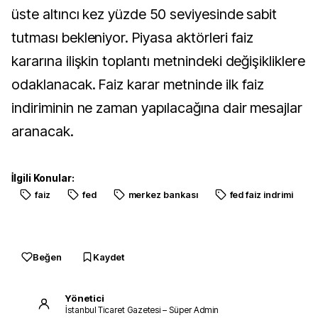
üste altıncı kez yüzde 50 seviyesinde sabit
tutması bekleniyor. Piyasa aktörleri faiz
kararına ilişkin toplantı metnindeki değişikliklere
odaklanacak. Faiz karar metninde ilk faiz
indiriminin ne zaman yapılacağına dair mesajlar
aranacak.
İlgili Konular:
faiz
fed
merkez bankası
fed faiz indrimi
Beğen
Kaydet
Yönetici
İstanbul Ticaret Gazetesi – Süper Admin