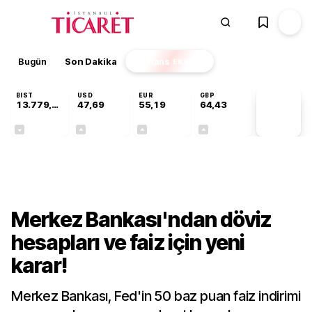
Bugün
Son Dakika
Finans
EKSTRA
BIST
USD
EUR
GBP
13.779,39
47,69
55,19
64,43
PİYASA
VERİLERİ
-0,14%
+0,15%
+0,32%
+0,40%
Gündem
Merkez Bankası'ndan döviz
hesapları ve faiz için yeni
karar!
Merkez Bankası, Fed'in 50 baz puan faiz indirimi