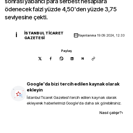
sonrası yabancı para serbest hesaplara
ödenecek faizi yüzde 4,50'den yüzde 3,75
seviyesine çekti.
İSTANBUL TICARET
İ
Yayınlanma
19.09.2024, 12:33
GAZETESI
Paylaş
N
Google'da bizi tercih edilen kaynak olarak
ekleyin
İstanbul Ticaret Gazetesi
'i tercih edilen kaynak olarak
ekleyerek haberlerimizi Google'da daha sık görebilirsiniz.
Kaynak ekle
Nasıl çalışır?
›