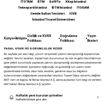
İTOTAM
BTM
SoftITo
Kitap İstanbul
Teknopark İstanbul
İDTM İstanbul
İTOSAM
Cemile Sultan Tesisleri
ICVB
İstanbul Ticaret Üniversitesi
Gizlilik ve KVKK
Doğrulama
Yayın
Künye
•
İletişim
•
•
•
Politikası
Politikası
İlkeleri
YASAL UYARI VE SORUMLULUK REDDİ
Bu sayfada yer alan bilgi, yorum ve içerikler yatırım danışmanlığı kapsamında
değildir. Yatırım kararları, kişisel mali durumunuz ile risk ve getiri tercihlerinize
göre yetkili kurumlarla yapılacak yatırım danışmanlığı sözleşmesi çerçevesinde
değerlendirilmelidir. İçeriklerin doğruluğu ve güncelliği için azami özen
gösterilmekle birlikte, olası hata, eksiklik, gecikme veya bu bilgilerin
kullanımından doğabilecek zararlardan İstanbul Ticaret Odası sorumlu değildir.
BIST isim ve logosu ile Borsa İstanbul A.Ş. adına açıklanan tüm bilgi ve verilerin
telif hakları Borsa İstanbul A.Ş.’ye aittir.
Haftalık yeni kurulan şirketler
Haftalık listeye göz atın