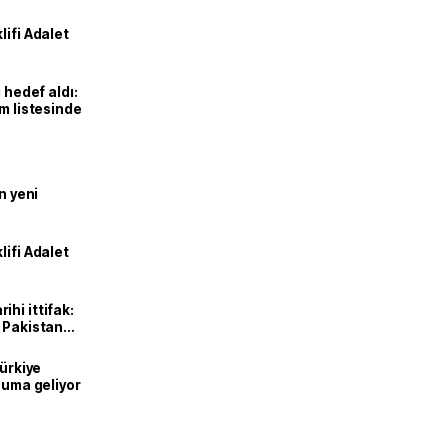
lifi Adalet
 hedef aldı:
ım listesinde
n yeni
lifi Adalet
hi ittifak:
e Pakistan
dı
Türkiye
onuma geliyor