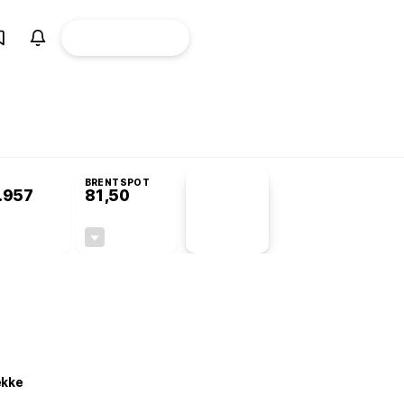
ÜYE
CANLI BORSA
Girişi
omisyonu’nda kabul edildi
BRENTSPOT
.957
81,50
PİYASA
VERİLERİ
+0,91%
-1,55%
+0,00
-1,28
ekke