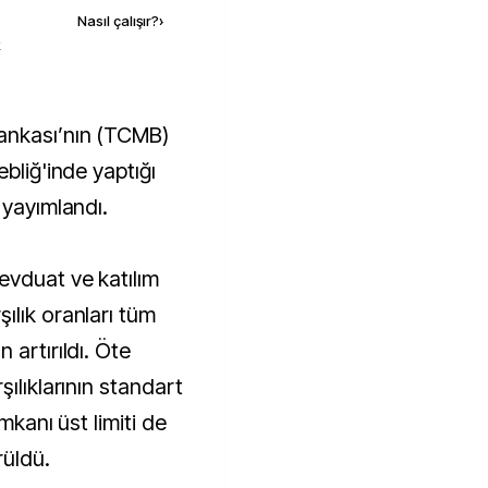
Nasıl çalışır?
›
k
bliğ'inde yaptığı
 yayımlandı.
evduat ve katılım
ılık oranları tüm
 artırıldı. Öte
ılıklarının standart
mkanı üst limiti de
rüldü.