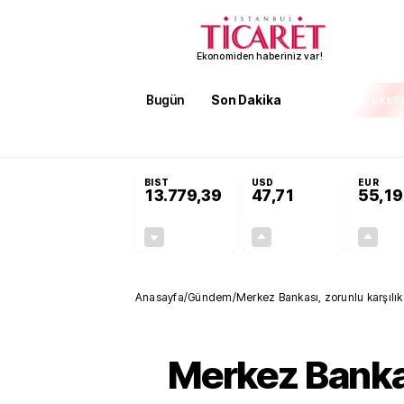
Ekonomiden haberiniz var!
Bugün
Son Dakika
Finans
EKST
SON DAKİKA
Terörsüz Türkiye Yasası teklifi 
BIST
USD
EUR
13.779,39
47,71
55,19
-0,14%
+0,18%
-19,42
0,09
Anasayfa
/
Gündem
/
Merkez Bankası, zorunlu karşılık 
Merkez Banka