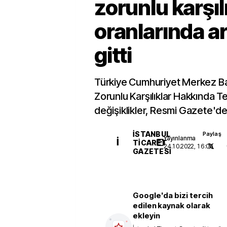
zorunlu karşıl
oranlarında ar
gitti
Türkiye Cumhuriyet Merkez B
Zorunlu Karşılıklar Hakkında Te
değişiklikler, Resmi Gazete'de
İSTANBUL
Paylaş
Yayınlanma
İ
TICARET
24.10.2022, 16:00
GAZETESI
Google'da bizi tercih
edilen kaynak olarak
ekleyin