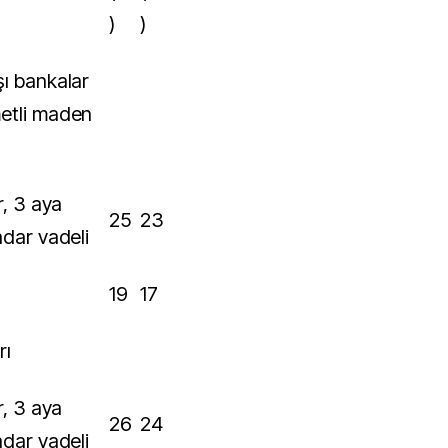
)
)
metli maden
25
23
adar vadeli
19
17
rı
26
24
adar vadeli