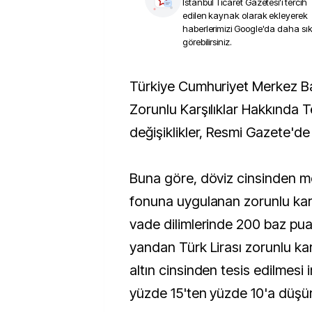
İstanbul Ticaret Gazetesi
'i tercih
edilen kaynak olarak ekleyerek
haberlerimizi Google'da daha sı
görebilirsiniz.
Türkiye Cumhuriyet Merkez Bankası’nın (TCMB)
Zorunlu Karşılıklar Hakkında Te
değişiklikler, Resmi Gazete'de
Buna göre, döviz cinsinden m
fonuna uygulanan zorunlu karş
vade dilimlerinde 200 baz puan
yandan Türk Lirası zorunlu karş
altın cinsinden tesis edilmesi i
yüzde 15'ten yüzde 10'a düşü