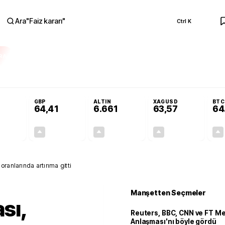
Ara
"
Faiz kararı
"
Ctrl K
RA
Adalet Komisyonu’nda kabul edildi
Terörsüz Türkiye Yasası teklifi Adalet K
GBP
ALTIN
XAGUSD
BTC
64,41
6.661
63,57
64
+0,32%
+0,38%
+2,59%
+3,37%
0,18
0,24
167,96
2,07
oranlarında artırıma gitti
Manşetten Seçmeler
sı,
Reuters, BBC, CNN ve FT M
Anlaşması'nı böyle gördü