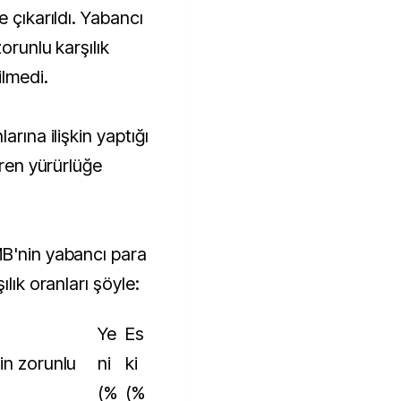
 çıkarıldı. Yabancı
orunlu karşılık
ilmedi.
arına ilişkin yaptığı
aren yürürlüğe
MB'nin yabancı para
ılık oranları şöyle:
Ye
Es
ni
ki
(%
(%