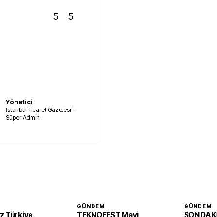
5
5
Yönetici
İstanbul Ticaret Gazetesi –
Süper Admin
GÜNDEM
GÜNDEM
z Türkiye
TEKNOFEST Mavi
SON DAKİ