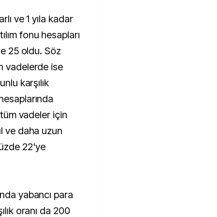
rlı ve 1 yıla kadar
ılım fonu hesapları
de 25 oldu. Söz
n vadelerde ise
unlu karşılık
 hesaplarında
 tüm vadeler için
ıl ve daha uzun
üzde 22'ye
ında yabancı para
şılık oranı da 200