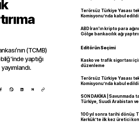
ık
Terörsüz Türkiye Yasası tek
tırıma
Komisyonu’nda kabul edildi
ABD İran'ın kripto para ağını
Gölge bankacılık ağı yaptır
Editörün Seçimi
ankası’nın (TCMB)
bliğ'inde yaptığı
Kasko ve trafik sigortası içi
düzenleme
 yayımlandı.
Terörsüz Türkiye Yasası tek
Komisyonu’nda kabul edildi
N
SON DAKİKA | Savunmada tari
Türkiye, Suudi Arabistan v
'Mekke Anlaşması'nı imzala
100 yıl sonra tarihi dönüş: 
Kerkük’te ilk kez üretici k
Kaynak ekle