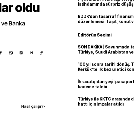
lar oldu
istihdamında sürpriz düşüş
BDDK’dan tasarruf finans
düzenlemesi: Taşıt, konut v
a ve Banka
limitler değişti
Editörün Seçimi
SON DAKİKA | Savunmada tari
Türkiye, Suudi Arabistan v
N
'Mekke Anlaşması'nı imzala
100 yıl sonra tarihi dönüş: 
Kerkük’te ilk kez üretici k
İhracatçıdan yeşil pasaport
kademe talebi
Kaynak ekle
Türkiye ile KKTC arasında 
hattı için imzalar atıldı
Nasıl çalışır?
›
k