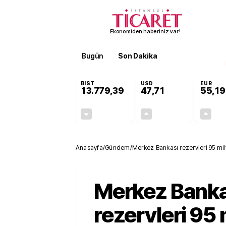
Ekonomiden haberiniz var!
Bugün
Son Dakika
Finans
EKST
BIST
USD
EUR
13.779,39
47,71
55,19
-0,14%
+0,18%
-19,42
0,09
Anasayfa
/
Gündem
/
Merkez Bankası rezervleri 95 mil
Merkez Banka
rezervleri 95 