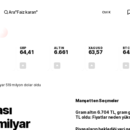
Ara
"
Faiz kararı
"
Ctrl K
RA
GBP
ALTIN
XAGUSD
BTC
64,41
6.661
63,57
64
+0,32%
+0,38%
+2,59%
+3,37%
0,18
0,24
167,96
2,07
yar 519 milyon dolar oldu
Manşetten Seçmeler
sı
Gram altın 6.704 TL, gram
TL oldu: Fiyatlar neden yük
milyar
Piyasaların beklediği veri g