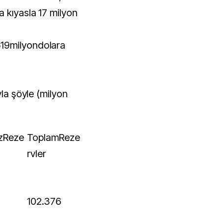
a kıyasla 17 milyon
19milyondolara
yla şöyle (milyon
ToplamReze
rvler
102.376