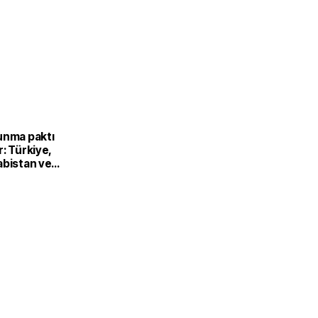
unma paktı
: Türkiye,
abistan ve
’dan ortak