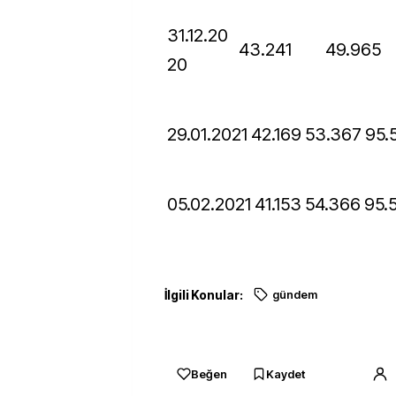
31.12.20
43.241
49.965
20
29.01.2021
42.169
53.367
95
05.02.2021
41.153
54.366
95.
İlgili Konular:
gündem
Beğen
Kaydet