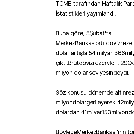
TCMB tarafından Haftalık Para ve Banka
İstatistikleri yayımlandı.
Buna göre, 5Şubat'ta
MerkezBankasıbrütdövizrezerv
dolar artışla 54 milyar 366mi
çıktı.Brütdövizrezervleri, 29
milyon dolar seviyesindeydi.
Söz konusu dönemde altınrezer
milyondolargerileyerek 42mily
dolardan 41milyar153milyondol
BöyleceMerkezBankası'nın top