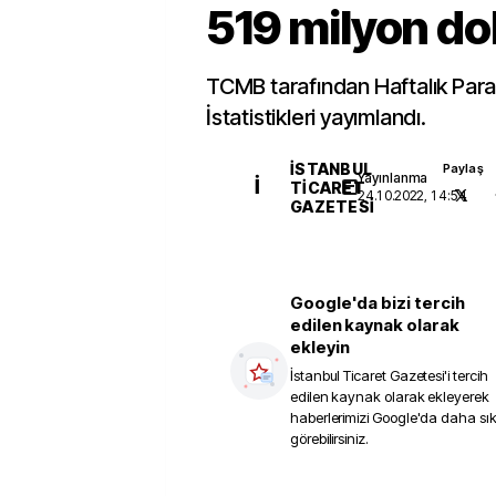
519 milyon do
TCMB tarafından Haftalık Par
İstatistikleri yayımlandı.
İSTANBUL
Paylaş
Yayınlanma
İ
TICARET
24.10.2022, 14:54
GAZETESI
Google'da bizi tercih
edilen kaynak olarak
ekleyin
İstanbul Ticaret Gazetesi
'i tercih
edilen kaynak olarak ekleyerek
haberlerimizi Google'da daha sı
görebilirsiniz.