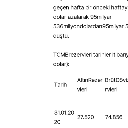
geçen hafta bir önceki haftay
dolar azalarak 95milyar
536milyondolardan95milyar 5
düştü.
TCMBrezervleri tarihler itibarı
dolar):
AltınRezer
BrütDövizReze
Tarih
vleri
rvleri
31.01.20
27.520
74.856
20