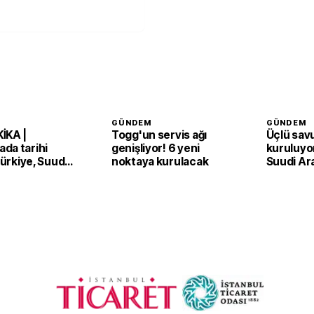
GÜNDEM
GÜNDEM
İKA |
Togg'un servis ağı
Üçlü sav
da tarihi
genişliyor! 6 yeni
kuruluyor
 Türkiye, Suudi
noktaya kurulacak
Suudi Ar
an ve Pakistan
Pakistan
Anlaşması'nı
adım