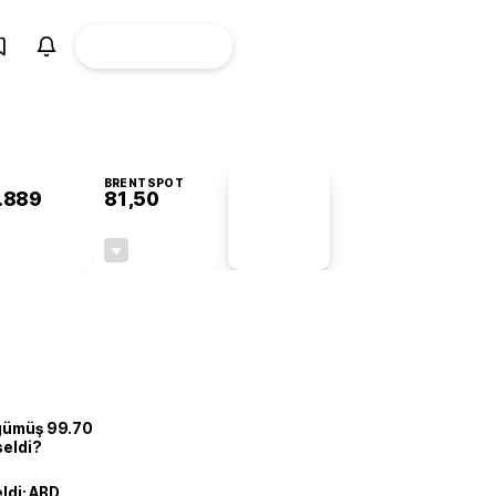
ÜYE
CANLI BORSA
Girişi
BRENTSPOT
.889
81,50
PİYASA
VERİLERİ
+0,83%
-1,55%
+0,00
-1,28
 gümüş 99.70
seldi?
eldi: ABD