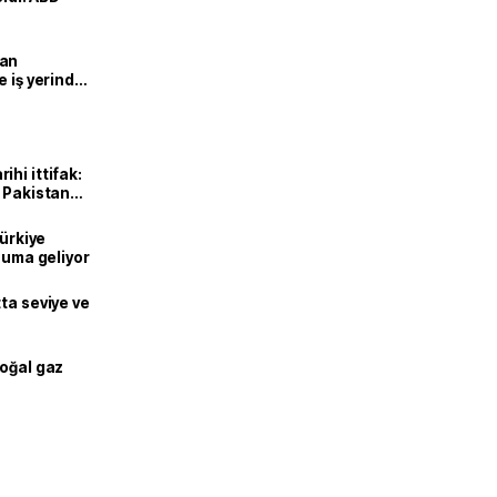
man
e iş yerinde
hi ittifak:
e Pakistan
dı
Türkiye
onuma geliyor
ta seviye ve
doğal gaz