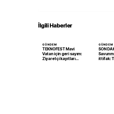
İlgili Haberler
GÜNDEM
GÜNDEM
TEKNOFEST Mavi
SON DAK
Vatan için geri sayım:
Savunma
Ziyaretçi kayıtları
ittifak:
başladı
Arabist
'Mekke 
imzaladı