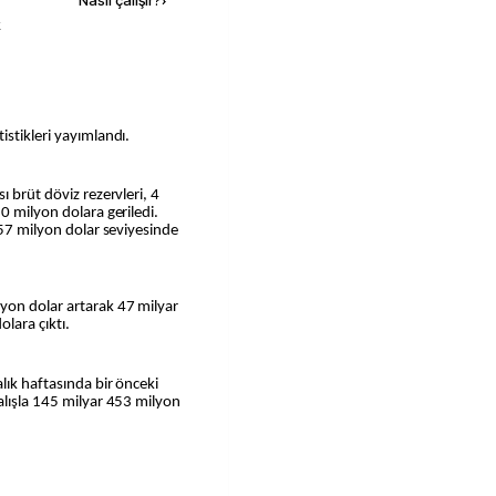
Nasıl çalışır?
›
k
istikleri yayımlandı.
ı brüt döviz rezervleri, 4
0 milyon dolara geriledi.
557 milyon dolar seviyesinde
yon dolar artarak 47 milyar
lara çıktı.
lık haftasında bir önceki
alışla 145 milyar 453 milyon