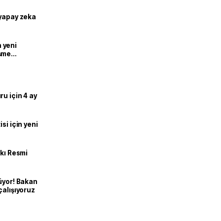
 yapay zeka
n yeni
şme
u için 4 ay
si için yeni
kkı Resmi
üyor! Bakan
çalışıyoruz