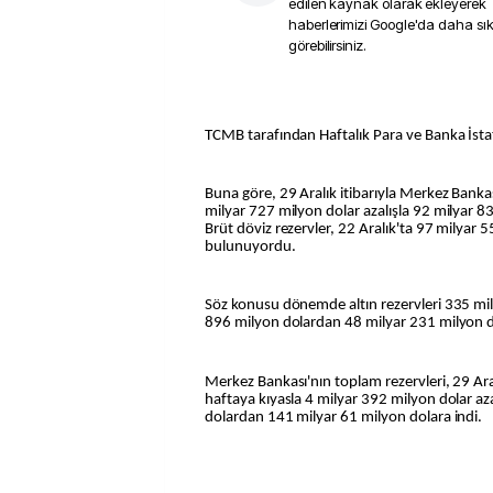
edilen kaynak olarak ekleyerek
haberlerimizi Google'da daha sı
görebilirsiniz.
TCMB tarafından Haftalık Para ve Banka İstat
Buna göre, 29 Aralık itibarıyla Merkez Bankas
milyar 727 milyon dolar azalışla 92 milyar 83
Brüt döviz rezervler, 22 Aralık'ta 97 milyar 
bulunuyordu.
Söz konusu dönemde altın rezervleri 335 mil
896 milyon dolardan 48 milyar 231 milyon do
Merkez Bankası'nın toplam rezervleri, 29 Ara
haftaya kıyasla 4 milyar 392 milyon dolar az
dolardan 141 milyar 61 milyon dolara indi.