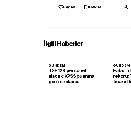
Beğen
Kaydet
İlgili Haberler
GÜNDEM
GÜNDEM
TSE 129 personel
Habur'da
alacak: KPSS puanına
rekoru: 
göre sıralama
ticaret 
yapılacak
güçleni