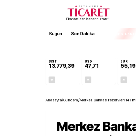
Ekonomiden haberiniz var!
Bugün
Son Dakika
Finans
EKST
SON DAKİKA
Öğrenci affı ve ek sınav hakkı
BIST
USD
EUR
13.779,39
47,71
55,19
-0,14%
+0,18%
-19,42
0,09
Anasayfa
/
Gündem
/
Merkez Bankası rezervleri 141 mi
Merkez Banka