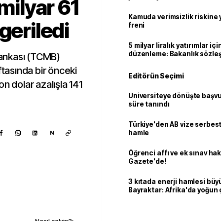
 milyar 61
geçti
Kamuda verimsizlik riskine
geriledi
freni
5 milyar liralık yatırımlar içi
düzenleme: Bakanlık sözle
ankası (TCMB)
imzalayabilecek
ftasında bir önceki
Editörün Seçimi
n dolar azalışla 141
Üniversiteye dönüşte başvur
süre tanındı
Türkiye'den AB vize serbesti
hamle
N
Öğrenci affı ve ek sınav ha
Gazete'de!
3 kıtada enerji hamlesi büy
Bayraktar: Afrika'da yoğun 
Kaynak ekle