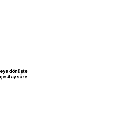
teye dönüşte
çin 4 ay süre