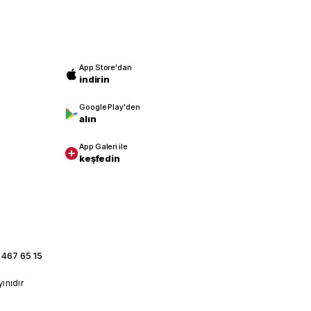
App Store'dan
indirin
Google Play'den
alın
App Galeri ile
keşfedin
 467 65 15
yınıdır