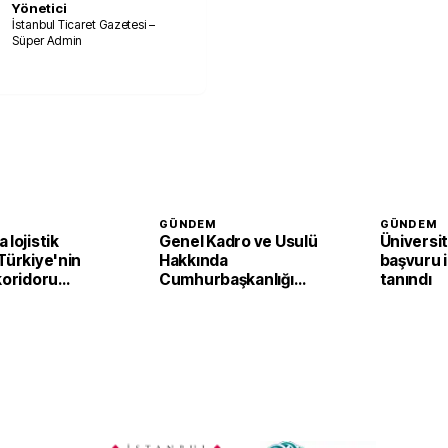
Yönetici
İstanbul Ticaret Gazetesi –
Süper Admin
GÜNDEM
GÜNDEM
 lojistik
Genel Kadro ve Usulü
Üniversi
Türkiye'nin
Hakkında
başvuru i
koridoru
Cumhurbaşkanlığı
tanındı
yor
Kararnamesinde
değişiklik