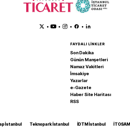
•
•
•
•
FAYDALI LINKLER
Son Dakika
Günün Manşetleri
Namaz Vakitleri
İmsakiye
Yazarlar
e-Gazete
Haber Site Haritası
RSS
ap İstanbul
Teknopark İstanbul
İDTM İstanbul
İTOSA