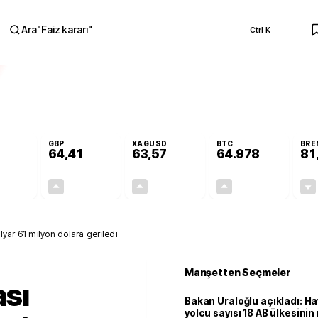
Ara
"
Faiz kararı
"
Ctrl K
RA
 Resmi Gazete'de!
Öğrenci affı ve ek sınav hakkı Resmi Gazete'de!
GBP
XAGUSD
BTC
BRE
64,41
63,57
64.978
81
+0,32%
+0,38%
+3,37%
+0,01%
0,18
0,24
2,07
+0,00
lyar 61 milyon dolara geriledi
Manşetten Seçmeler
sı
Bakan Uraloğlu açıkladı: Ha
yolcu sayısı 18 AB ülkesini