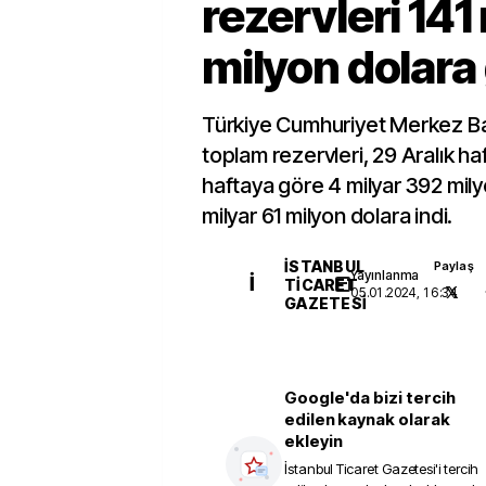
rezervleri 141
milyon dolara 
Türkiye Cumhuriyet Merkez B
toplam rezervleri, 29 Aralık ha
haftaya göre 4 milyar 392 milyo
milyar 61 milyon dolara indi.
İSTANBUL
Paylaş
Yayınlanma
İ
TICARET
05.01.2024, 16:34
GAZETESI
Google'da bizi tercih
edilen kaynak olarak
ekleyin
İstanbul Ticaret Gazetesi
'i tercih