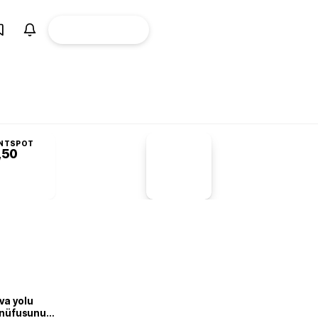
ÜYE
CANLI BORSA
Girişi
NTSPOT
,50
PİYASA
VERİLERİ
-1,55%
-1,28
va yolu
n nüfusunu