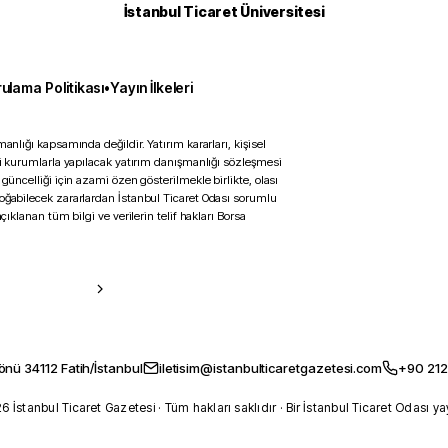
İstanbul Ticaret Üniversitesi
ulama Politikası
•
Yayın İlkeleri
anlığı kapsamında değildir. Yatırım kararları, kişisel
ili kurumlarla yapılacak yatırım danışmanlığı sözleşmesi
 güncelliği için azami özen gösterilmekle birlikte, olası
doğabilecek zararlardan İstanbul Ticaret Odası sorumlu
çıklanan tüm bilgi ve verilerin telif hakları Borsa
önü 34112 Fatih/İstanbul
iletisim@istanbulticaretgazetesi.com
+90 212
 İstanbul Ticaret Gazetesi · Tüm hakları saklıdır · Bir İstanbul Ticaret Odası ya