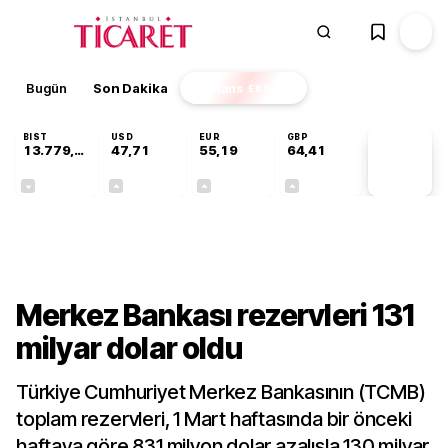
Bugün
Son Dakika
Finans
EKSTRA
BIST
USD
EUR
GBP
13.779,39
47,71
55,19
64,41
PİYASA
VERİLERİ
-0,14%
+0,18%
+0,32%
+0,38%
Gündem
Merkez Bankası rezervleri 131
milyar dolar oldu
Türkiye Cumhuriyet Merkez Bankasının (TCMB)
toplam rezervleri, 1 Mart haftasında bir önceki
haftaya göre 831 milyon dolar azalışla 130 milyar