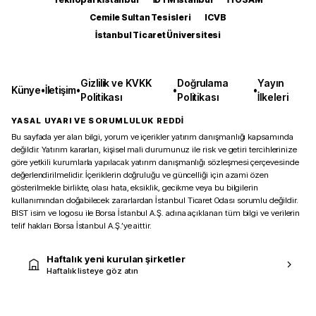
Cemile Sultan Tesisleri
ICVB
İstanbul Ticaret Üniversitesi
Gizlilik ve KVKK
Doğrulama
Yayın
Künye
•
İletişim
•
•
•
Politikası
Politikası
İlkeleri
YASAL UYARI VE SORUMLULUK REDDİ
Bu sayfada yer alan bilgi, yorum ve içerikler yatırım danışmanlığı kapsamında
değildir. Yatırım kararları, kişisel mali durumunuz ile risk ve getiri tercihlerinize
göre yetkili kurumlarla yapılacak yatırım danışmanlığı sözleşmesi çerçevesinde
değerlendirilmelidir. İçeriklerin doğruluğu ve güncelliği için azami özen
gösterilmekle birlikte, olası hata, eksiklik, gecikme veya bu bilgilerin
kullanımından doğabilecek zararlardan İstanbul Ticaret Odası sorumlu değildir.
BIST isim ve logosu ile Borsa İstanbul A.Ş. adına açıklanan tüm bilgi ve verilerin
telif hakları Borsa İstanbul A.Ş.’ye aittir.
Haftalık yeni kurulan şirketler
Haftalık listeye göz atın