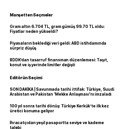
Manşetten Seçmeler
Gram altın 6.704 TL, gram gümüş 99.70 TL oldu:
Fiyatlar neden yükseldi?
Piyasaların beklediği veri geldi: ABD istihdamında
sürpriz düşüş
BDDK’dan tasarruf finansman düzenlemesi: Taşıt,
konut ve iş yerinde limitler değişti
Editörün Seçimi
SON DAKİKA | Savunmada tarihi ittifak: Türkiye, Suudi
Arabistan ve Pakistan 'Mekke Anlaşması'nı imzaladı
100 yıl sonra tarihi dönüş: Türkiye Kerkük’te ilk kez
üretici konuma geliyor
İhracatçıdan yeşil pasaportta seviye ve kademe
talebi