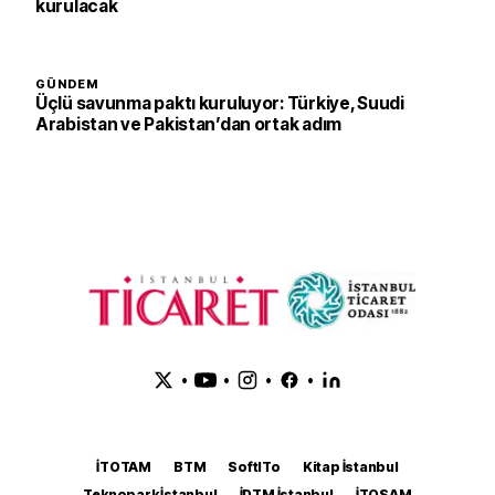
kurulacak
GÜNDEM
Üçlü savunma paktı kuruluyor: Türkiye, Suudi
Arabistan ve Pakistan’dan ortak adım
•
•
•
•
İTOTAM
BTM
SoftITo
Kitap İstanbul
Teknopark İstanbul
İDTM İstanbul
İTOSAM