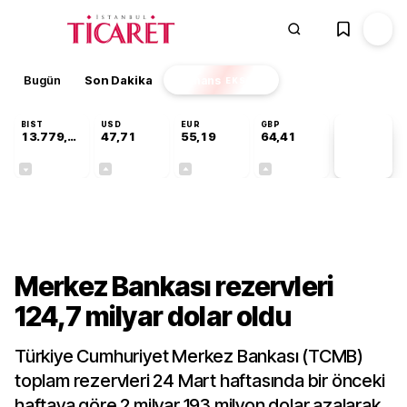
Bugün
Son Dakika
Finans
EKSTRA
BIST
USD
EUR
GBP
13.779,39
47,71
55,19
64,41
PİYASA
VERİLERİ
-0,14%
+0,18%
+0,32%
+0,38%
Gündem
Merkez Bankası rezervleri
124,7 milyar dolar oldu
Türkiye Cumhuriyet Merkez Bankası (TCMB)
toplam rezervleri 24 Mart haftasında bir önceki
haftaya göre 2 milyar 193 milyon dolar azalarak