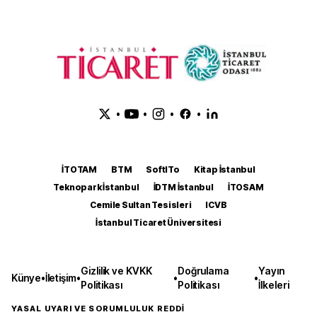
•
•
•
•
İTOTAM
BTM
SoftITo
Kitap İstanbul
Teknopark İstanbul
İDTM İstanbul
İTOSAM
Cemile Sultan Tesisleri
ICVB
İstanbul Ticaret Üniversitesi
Gizlilik ve KVKK
Doğrulama
Yayın
Künye
•
İletişim
•
•
•
Politikası
Politikası
İlkeleri
YASAL UYARI VE SORUMLULUK REDDİ