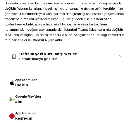
Bu sayfada yer alan bilgi, yorum ve içerikler yatırım danışmanlığı kapsamında
değildir. Yatırım kararları, kişisel mali durumunuz ile risk ve getiri tercihlerinize
göre yetkili kurumlarla yapılacak yatırım danışmanlığı sözleşmesi çerçevesinde
değerlendirilmelidir. İçeriklerin doğruluğu ve güncelliği için azami özen
gösterilmekle birlikte, olası hata, eksiklik, gecikme veya bu bilgilerin
kullanımından doğabilecek zararlardan İstanbul Ticaret Odası sorumlu değildir.
BIST isim ve logosu ile Borsa İstanbul A.Ş. adına açıklanan tüm bilgi ve verilerin
telif hakları Borsa İstanbul A.Ş.’ye aittir.
Haftalık yeni kurulan şirketler
Haftalık listeye göz atın
App Store'dan
indirin
Google Play'den
alın
App Galeri ile
keşfedin