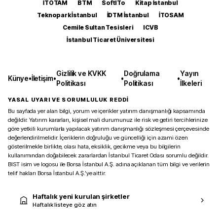
İTOTAM
BTM
SoftITo
Kitap İstanbul
Teknopark İstanbul
İDTM İstanbul
İTOSAM
Cemile Sultan Tesisleri
ICVB
İstanbul Ticaret Üniversitesi
Gizlilik ve KVKK
Doğrulama
Yayın
Künye
•
İletişim
•
•
•
Politikası
Politikası
İlkeleri
YASAL UYARI VE SORUMLULUK REDDİ
Bu sayfada yer alan bilgi, yorum ve içerikler yatırım danışmanlığı kapsamında
değildir. Yatırım kararları, kişisel mali durumunuz ile risk ve getiri tercihlerinize
göre yetkili kurumlarla yapılacak yatırım danışmanlığı sözleşmesi çerçevesinde
değerlendirilmelidir. İçeriklerin doğruluğu ve güncelliği için azami özen
gösterilmekle birlikte, olası hata, eksiklik, gecikme veya bu bilgilerin
kullanımından doğabilecek zararlardan İstanbul Ticaret Odası sorumlu değildir.
BIST isim ve logosu ile Borsa İstanbul A.Ş. adına açıklanan tüm bilgi ve verilerin
telif hakları Borsa İstanbul A.Ş.’ye aittir.
Haftalık yeni kurulan şirketler
Haftalık listeye göz atın