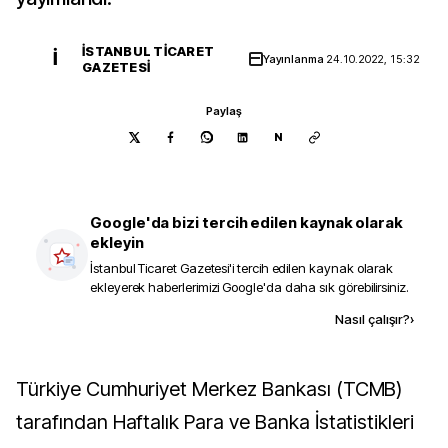
İSTANBUL TICARET
İ
Yayınlanma
24.10.2022, 15:32
GAZETESI
Paylaş
N
Google'da bizi tercih edilen kaynak olarak
ekleyin
İstanbul Ticaret Gazetesi
'i tercih edilen kaynak olarak
ekleyerek haberlerimizi Google'da daha sık görebilirsiniz.
Kaynak ekle
Nasıl çalışır?
›
Türkiye Cumhuriyet Merkez Bankası (TCMB)
tarafından Haftalık Para ve Banka İstatistikleri