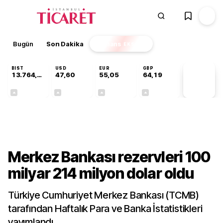
Bugün
Son Dakika
Finans
EKSTRA
BIST
USD
EUR
GBP
13.764,41
47,60
55,05
64,19
PİYASA
VERİLERİ
+0,45%
+0,06%
+0,07%
+0,15%
Gündem
Merkez Bankası rezervleri 100
milyar 214 milyon dolar oldu
Türkiye Cumhuriyet Merkez Bankası (TCMB)
tarafından Haftalık Para ve Banka İstatistikleri
yayımlandı.