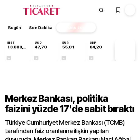
Bugün
Son Dakika
Finans
EKSTRA
BIST
USD
EUR
GBP
13.888,97
47,70
55,01
64,20
PİYASA
VERİLERİ
+0,65%
+0,17%
-0,01%
+0,04%
Gündem
Merkez Bankası, politika
faizini yüzde 17'de sabit bıraktı
Türkiye Cumhuriyet Merkez Bankası (TCMB)
tarafından faiz oranlarına ilişkin yapılan
duyuruda, Merkez Bankası Başkanı Naci Ağbal