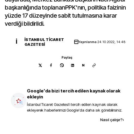
başkanlığında toplananPPK'nın, politika faizinin
yüzde 17 düzeyinde sabit tutulmasına karar
verdiği bildirildi.
İSTANBUL TICARET
İ
Yayınlanma
24.10.2022, 14:48
GAZETESI
Paylaş
N
Google'da bizi tercih edilen kaynak olarak
ekleyin
İstanbul Ticaret Gazetesi
'i tercih edilen kaynak olarak
ekleyerek haberlerimizi Google'da daha sık görebilirsiniz.
Kaynak ekle
Nasıl çalışır?
›