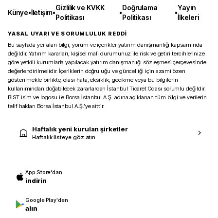
Gizlilik ve KVKK
Doğrulama
Yayın
Künye
•
İletişim
•
•
•
Politikası
Politikası
İlkeleri
YASAL UYARI VE SORUMLULUK REDDİ
Bu sayfada yer alan bilgi, yorum ve içerikler yatırım danışmanlığı kapsamında
değildir. Yatırım kararları, kişisel mali durumunuz ile risk ve getiri tercihlerinize
göre yetkili kurumlarla yapılacak yatırım danışmanlığı sözleşmesi çerçevesinde
değerlendirilmelidir. İçeriklerin doğruluğu ve güncelliği için azami özen
gösterilmekle birlikte, olası hata, eksiklik, gecikme veya bu bilgilerin
kullanımından doğabilecek zararlardan İstanbul Ticaret Odası sorumlu değildir.
BIST isim ve logosu ile Borsa İstanbul A.Ş. adına açıklanan tüm bilgi ve verilerin
telif hakları Borsa İstanbul A.Ş.’ye aittir.
Haftalık yeni kurulan şirketler
Haftalık listeye göz atın
App Store'dan
indirin
Google Play'den
alın