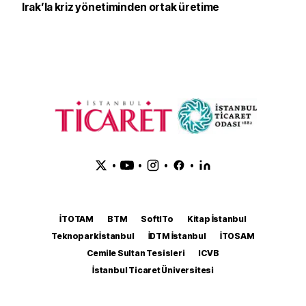
Irak’la kriz yönetiminden ortak üretime
•
•
•
•
İTOTAM
BTM
SoftITo
Kitap İstanbul
Teknopark İstanbul
İDTM İstanbul
İTOSAM
Cemile Sultan Tesisleri
ICVB
İstanbul Ticaret Üniversitesi