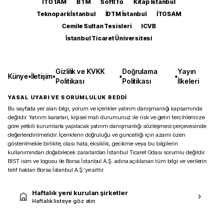
İTOTAM
BTM
SoftITo
Kitap İstanbul
Teknopark İstanbul
İDTM İstanbul
İTOSAM
Cemile Sultan Tesisleri
ICVB
İstanbul Ticaret Üniversitesi
Gizlilik ve KVKK
Doğrulama
Yayın
Künye
•
İletişim
•
•
•
Politikası
Politikası
İlkeleri
YASAL UYARI VE SORUMLULUK REDDİ
Bu sayfada yer alan bilgi, yorum ve içerikler yatırım danışmanlığı kapsamında
değildir. Yatırım kararları, kişisel mali durumunuz ile risk ve getiri tercihlerinize
göre yetkili kurumlarla yapılacak yatırım danışmanlığı sözleşmesi çerçevesinde
değerlendirilmelidir. İçeriklerin doğruluğu ve güncelliği için azami özen
gösterilmekle birlikte, olası hata, eksiklik, gecikme veya bu bilgilerin
kullanımından doğabilecek zararlardan İstanbul Ticaret Odası sorumlu değildir.
BIST isim ve logosu ile Borsa İstanbul A.Ş. adına açıklanan tüm bilgi ve verilerin
telif hakları Borsa İstanbul A.Ş.’ye aittir.
Haftalık yeni kurulan şirketler
Haftalık listeye göz atın