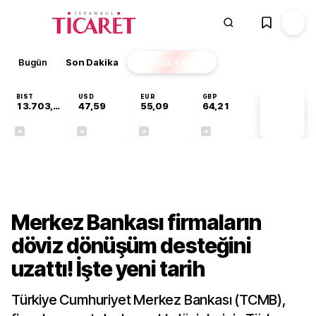
Bugün
Son Dakika
Finans
EKSTRA
BIST
USD
EUR
GBP
13.703,13
47,59
55,09
64,21
PİYASA
VERİLERİ
+0,11%
+0,05%
+0,15%
+0,17%
Finans
Merkez Bankası firmaların
döviz dönüşüm desteğini
uzattı! İşte yeni tarih
Türkiye Cumhuriyet Merkez Bankası (TCMB),