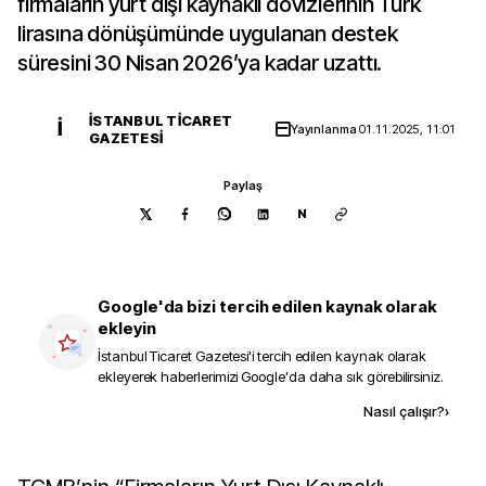
firmaların yurt dışı kaynaklı dövizlerinin Türk
lirasına dönüşümünde uygulanan destek
süresini 30 Nisan 2026’ya kadar uzattı.
İSTANBUL TICARET
İ
Yayınlanma
01.11.2025, 11:01
GAZETESI
Paylaş
N
Google'da bizi tercih edilen kaynak olarak
ekleyin
İstanbul Ticaret Gazetesi
'i tercih edilen kaynak olarak
ekleyerek haberlerimizi Google'da daha sık görebilirsiniz.
Kaynak ekle
Nasıl çalışır?
›