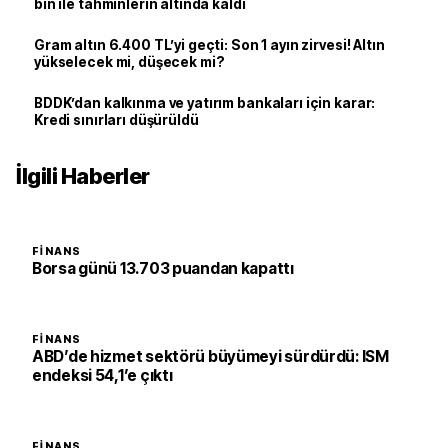
bin ile tahminlerin altında kaldı
Gram altın 6.400 TL’yi geçti: Son 1 ayın zirvesi! Altın
yükselecek mi, düşecek mi?
BDDK’dan kalkınma ve yatırım bankaları için karar:
Kredi sınırları düşürüldü
İlgili Haberler
FINANS
Borsa günü 13.703 puandan kapattı
FINANS
ABD’de hizmet sektörü büyümeyi sürdürdü: ISM
endeksi 54,1’e çıktı
FINANS