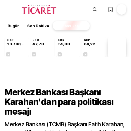
Bugün
Son Dakika
Finans
EKSTRA
BIST
USD
EUR
GBP
13.798,82
47,70
55,00
64,22
PİYASA
VERİLERİ
+0,70%
+0,16%
-0,02%
+0,08%
Gündem
Merkez Bankası Başkanı
Karahan'dan para politikası
mesajı
Merkez Bankası (TCMB) Başkanı Fatih Karahan,