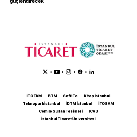
güçlendirecek
•
•
•
•
İTOTAM
BTM
SoftITo
Kitap İstanbul
Teknopark İstanbul
İDTM İstanbul
İTOSAM
Cemile Sultan Tesisleri
ICVB
İstanbul Ticaret Üniversitesi