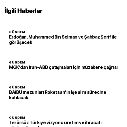
İlgili Haberler
GÜNDEM
Erdoğan, Muhammed Bin Selman ve Şahbaz Şerif ile
görüşecek
GÜNDEM
MGK’dan İran-ABD çatışmaları için müzakere çağrısı
GÜNDEM
BAİBÜ mezunları Roketsan’ın işe alım sürecine
katılacak
GÜNDEM
Terörsüz Türkiye vizyonu üretim ve ihracatı