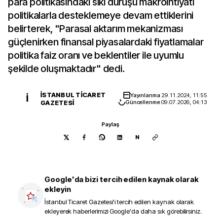
para politikasındaki sıkı duruşu makroihtiyati
politikalarla desteklemeye devam ettiklerini
belirterek, "Parasal aktarım mekanizması
güçlenirken finansal piyasalardaki fiyatlamalar
politika faiz oranı ve beklentiler ile uyumlu
şekilde oluşmaktadır" dedi.
İSTANBUL TICARET
Yayınlanma
29.11.2024, 11:55
İ
GAZETESI
Güncellenme
09.07.2026, 04:13
Paylaş
N
Google'da bizi tercih edilen kaynak olarak
ekleyin
İstanbul Ticaret Gazetesi
'i tercih edilen kaynak olarak
ekleyerek haberlerimizi Google'da daha sık görebilirsiniz.