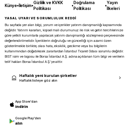
Gizlilik ve KVKK
Doğrulama
Yayın
Künye
•
İletişim
•
•
•
Politikası
Politikası
İlkeleri
YASAL UYARI VE SORUMLULUK REDDİ
Bu sayfada yer alan bilgi, yorum ve içerikler yatırım danışmanlığı kapsamında
değildir. Yatırım kararları, kişisel mali durumunuz ile risk ve getiri tercihlerinize
göre yetkili kurumlarla yapılacak yatırım danışmanlığı sözleşmesi çerçevesinde
değerlendirilmelidir. İçeriklerin doğruluğu ve güncelliği için azami özen
gösterilmekle birlikte, olası hata, eksiklik, gecikme veya bu bilgilerin
kullanımından doğabilecek zararlardan İstanbul Ticaret Odası sorumlu değildir.
BIST isim ve logosu ile Borsa İstanbul A.Ş. adına açıklanan tüm bilgi ve verilerin
telif hakları Borsa İstanbul A.Ş.’ye aittir.
Haftalık yeni kurulan şirketler
Haftalık listeye göz atın
App Store'dan
indirin
Google Play'den
alın