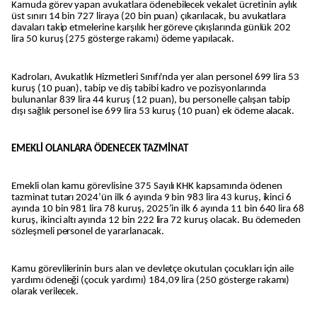
Kamuda görev yapan avukatlara ödenebilecek vekalet ücretinin aylık
üst sınırı 14 bin 727 liraya (20 bin puan) çıkarılacak, bu avukatlara
davaları takip etmelerine karşılık her göreve çıkışlarında günlük 202
lira 50 kuruş (275 gösterge rakamı) ödeme yapılacak.
Kadroları, Avukatlık Hizmetleri Sınıfı'nda yer alan personel 699 lira 53
kuruş (10 puan), tabip ve diş tabibi kadro ve pozisyonlarında
bulunanlar 839 lira 44 kuruş (12 puan), bu personelle çalışan tabip
dışı sağlık personel ise 699 lira 53 kuruş (10 puan) ek ödeme alacak.
EMEKLİ OLANLARA ÖDENECEK TAZMİNAT
Emekli olan kamu görevlisine 375 Sayılı KHK kapsamında ödenen
tazminat tutarı 2024’ün ilk 6 ayında 9 bin 983 lira 43 kuruş, ikinci 6
ayında 10 bin 981 lira 78 kuruş, 2025’in ilk 6 ayında 11 bin 640 lira 68
kuruş, ikinci altı ayında 12 bin 222 lira 72 kuruş olacak. Bu ödemeden
sözleşmeli personel de yararlanacak.
Kamu görevlilerinin burs alan ve devletçe okutulan çocukları için aile
yardımı ödeneği (çocuk yardımı) 184,09 lira (250 gösterge rakamı)
olarak verilecek.