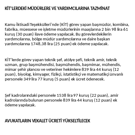
KİT'LERDEKİ MÜDÜRLERE VE YARDIMCILARINA TAZMİNAT
Kamu İktisadi Teşekkülleri’nde (KİT) görev yapan başmüdür, kombina,
fabrika, müessese ve işletme müdürlerinin maaşlarına 2 bin 98 lira 61
kuruş (30 puan) ilave ödeme yapılacak. Bu görevlerdekilerin
yardımcılarına, bölge müdür yardımcılarına ve daire başkan
yardımcılarına 1748,38 lira (25 puan) ek ödeme yapılacak.
KİT’lerde görev yapan teknik şef, atölye şefi, teknik amir, teknik
uzman, grup başmühendisi, başmühendis, başmimar, mühendis,
mimar şehir plancısı ve veteriner hekimlere 839 lira 44 kuruş (12
puan), biyolog, kimyager, fizikçi, istatistikçi ve matematikçi ünvanlı
personele 349 lira 77 kuruş (5 puan) ek ücret ödenecek.
Şef kadrolarındaki personele 1538 lira 97 kuruş (22 puan), amir
kadrolarında bulunan personele 839 lira 44 kuruş (12 puan) ek
ödeme yapılacak.
AVUKATLARIN VEKALET ÜCRETİ YÜKSELTİLECEK