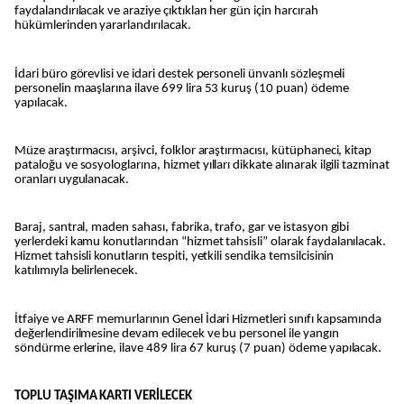
faydalandırılacak ve araziye çıktıkları her gün için harcırah
hükümlerinden yararlandırılacak.
İdari büro görevlisi ve idari destek personeli ünvanlı sözleşmeli
personelin maaşlarına ilave 699 lira 53 kuruş (10 puan) ödeme
yapılacak.
Müze araştırmacısı, arşivci, folklor araştırmacısı, kütüphaneci, kitap
pataloğu ve sosyologlarına, hizmet yılları dikkate alınarak ilgili tazminat
oranları uygulanacak.
Baraj, santral, maden sahası, fabrika, trafo, gar ve istasyon gibi
yerlerdeki kamu konutlarından “hizmet tahsisli” olarak faydalanılacak.
Hizmet tahsisli konutların tespiti, yetkili sendika temsilcisinin
katılımıyla belirlenecek.
İtfaiye ve ARFF memurlarının Genel İdari Hizmetleri sınıfı kapsamında
değerlendirilmesine devam edilecek ve bu personel ile yangın
söndürme erlerine, ilave 489 lira 67 kuruş (7 puan) ödeme yapılacak.
TOPLU TAŞIMA KARTI VERİLECEK