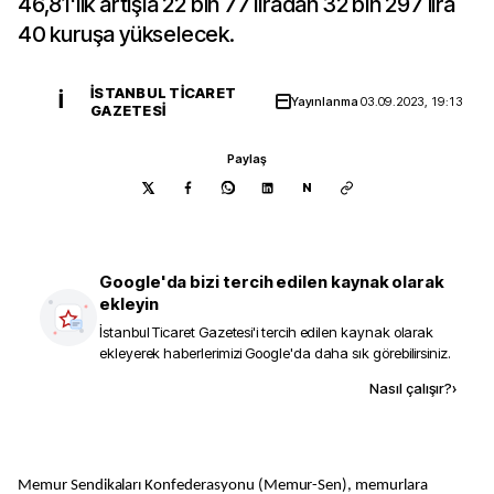
46,81'lik artışla 22 bin 77 liradan 32 bin 297 lira
40 kuruşa yükselecek.
İSTANBUL TICARET
İ
Yayınlanma
03.09.2023, 19:13
GAZETESI
Paylaş
N
Google'da bizi tercih edilen kaynak olarak
ekleyin
İstanbul Ticaret Gazetesi
'i tercih edilen kaynak olarak
ekleyerek haberlerimizi Google'da daha sık görebilirsiniz.
Kaynak ekle
Nasıl çalışır?
›
Memur Sendikaları Konfederasyonu (Memur-Sen), memurlara