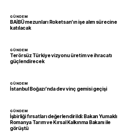
GÜNDEM
BAİBÜ mezunları Roketsan’ın işe alım sürecine
katılacak
GÜNDEM
Terörsüz Türkiye vizyonu üretim ve ihracatı
güçlendirecek
GÜNDEM
İstanbul Boğazı’nda dev vinç gemisi geçişi
GÜNDEM
İşbirliği fırsatları değerlendirildi: Bakan Yumaklı
Romanya Tarım ve Kırsal Kalkınma Bakanı ile
görüştü