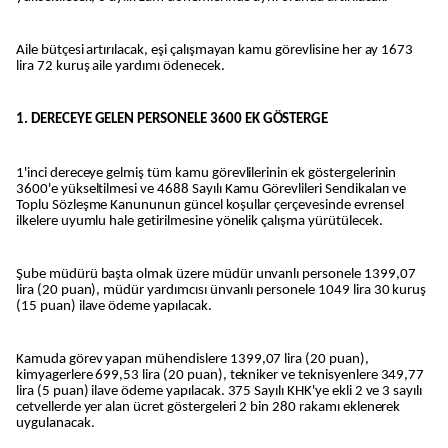
Aile bütçesi artırılacak, eşi çalışmayan kamu görevlisine her ay 1673
lira 72 kuruş aile yardımı ödenecek.
1. DERECEYE GELEN PERSONELE 3600 EK GÖSTERGE
1'inci dereceye gelmiş tüm kamu görevlilerinin ek göstergelerinin
3600'e yükseltilmesi ve 4688 Sayılı Kamu Görevlileri Sendikaları ve
Toplu Sözleşme Kanununun güncel koşullar çerçevesinde evrensel
ilkelere uyumlu hale getirilmesine yönelik çalışma yürütülecek.
Şube müdürü başta olmak üzere müdür unvanlı personele 1399,07
lira (20 puan), müdür yardımcısı ünvanlı personele 1049 lira 30 kuruş
(15 puan) ilave ödeme yapılacak.
Kamuda görev yapan mühendislere 1399,07 lira (20 puan),
kimyagerlere 699,53 lira (20 puan), tekniker ve teknisyenlere 349,77
lira (5 puan) ilave ödeme yapılacak. 375 Sayılı KHK'ye ekli 2 ve 3 sayılı
cetvellerde yer alan ücret göstergeleri 2 bin 280 rakamı eklenerek
uygulanacak.