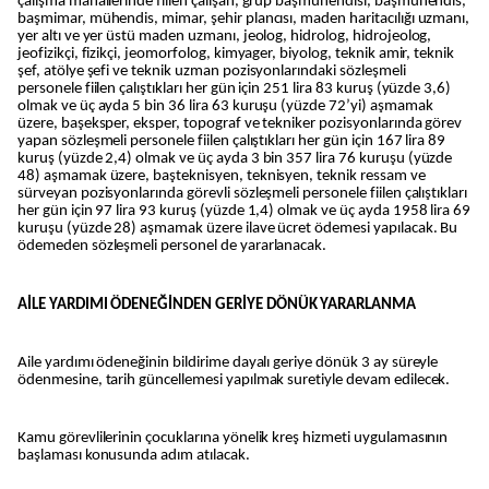
çalışma mahallerinde fiilen çalışan, grup başmühendisi, başmühendis,
başmimar, mühendis, mimar, şehir plancısı, maden haritacılığı uzmanı,
yer altı ve yer üstü maden uzmanı, jeolog, hidrolog, hidrojeolog,
jeofizikçi, fizikçi, jeomorfolog, kimyager, biyolog, teknik amir, teknik
şef, atölye şefi ve teknik uzman pozisyonlarındaki sözleşmeli
personele fiilen çalıştıkları her gün için 251 lira 83 kuruş (yüzde 3,6)
olmak ve üç ayda 5 bin 36 lira 63 kuruşu (yüzde 72’yi) aşmamak
üzere, başeksper, eksper, topograf ve tekniker pozisyonlarında görev
yapan sözleşmeli personele fiilen çalıştıkları her gün için 167 lira 89
kuruş (yüzde 2,4) olmak ve üç ayda 3 bin 357 lira 76 kuruşu (yüzde
48) aşmamak üzere, başteknisyen, teknisyen, teknik ressam ve
sürveyan pozisyonlarında görevli sözleşmeli personele fiilen çalıştıkları
her gün için 97 lira 93 kuruş (yüzde 1,4) olmak ve üç ayda 1958 lira 69
kuruşu (yüzde 28) aşmamak üzere ilave ücret ödemesi yapılacak. Bu
ödemeden sözleşmeli personel de yararlanacak.
AİLE YARDIMI ÖDENEĞİNDEN GERİYE DÖNÜK YARARLANMA
Aile yardımı ödeneğinin bildirime dayalı geriye dönük 3 ay süreyle
ödenmesine, tarih güncellemesi yapılmak suretiyle devam edilecek.
Kamu görevlilerinin çocuklarına yönelik kreş hizmeti uygulamasının
başlaması konusunda adım atılacak.