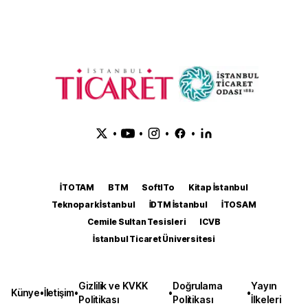
•
•
•
•
İTOTAM
BTM
SoftITo
Kitap İstanbul
Teknopark İstanbul
İDTM İstanbul
İTOSAM
Cemile Sultan Tesisleri
ICVB
İstanbul Ticaret Üniversitesi
Gizlilik ve KVKK
Doğrulama
Yayın
Künye
•
İletişim
•
•
•
Politikası
Politikası
İlkeleri