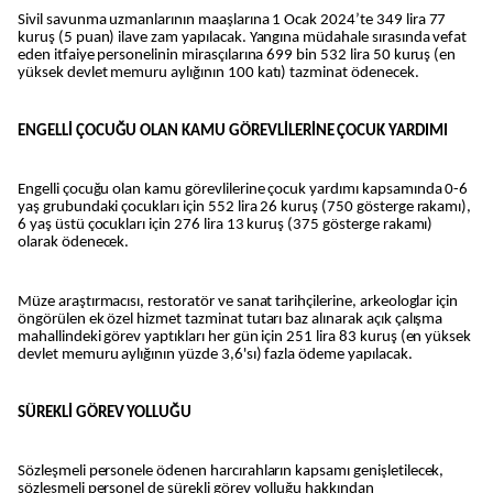
Sivil savunma uzmanlarının maaşlarına 1 Ocak 2024’te 349 lira 77
kuruş (5 puan) ilave zam yapılacak. Yangına müdahale sırasında vefat
eden itfaiye personelinin mirasçılarına 699 bin 532 lira 50 kuruş (en
yüksek devlet memuru aylığının 100 katı) tazminat ödenecek.
ENGELLİ ÇOCUĞU OLAN KAMU GÖREVLİLERİNE ÇOCUK YARDIMI
Engelli çocuğu olan kamu görevlilerine çocuk yardımı kapsamında 0-6
yaş grubundaki çocukları için 552 lira 26 kuruş (750 gösterge rakamı),
6 yaş üstü çocukları için 276 lira 13 kuruş (375 gösterge rakamı)
olarak ödenecek.
Müze araştırmacısı, restoratör ve sanat tarihçilerine, arkeologlar için
öngörülen ek özel hizmet tazminat tutarı baz alınarak açık çalışma
mahallindeki görev yaptıkları her gün için 251 lira 83 kuruş (en yüksek
devlet memuru aylığının yüzde 3,6'sı) fazla ödeme yapılacak.
SÜREKLİ GÖREV YOLLUĞU
Sözleşmeli personele ödenen harcırahların kapsamı genişletilecek,
sözleşmeli personel de sürekli görev yolluğu hakkından