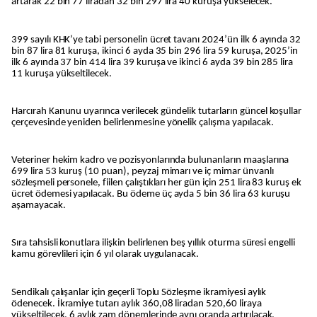
artarak 22 bin 77 liradan 32 bin 297 lira 40 kuruşa yükselecek.
399 sayılı KHK’ye tabi personelin ücret tavanı 2024’ün ilk 6 ayında 32
bin 87 lira 81 kuruşa, ikinci 6 ayda 35 bin 296 lira 59 kuruşa, 2025’in
ilk 6 ayında 37 bin 414 lira 39 kuruşa ve ikinci 6 ayda 39 bin 285 lira
11 kuruşa yükseltilecek.
Harcırah Kanunu uyarınca verilecek gündelik tutarların güncel koşullar
çerçevesinde yeniden belirlenmesine yönelik çalışma yapılacak.
Veteriner hekim kadro ve pozisyonlarında bulunanların maaşlarına
699 lira 53 kuruş (10 puan), peyzaj mimarı ve iç mimar ünvanlı
sözleşmeli personele, fiilen çalıştıkları her gün için 251 lira 83 kuruş ek
ücret ödemesi yapılacak. Bu ödeme üç ayda 5 bin 36 lira 63 kuruşu
aşamayacak.
Sıra tahsisli konutlara ilişkin belirlenen beş yıllık oturma süresi engelli
kamu görevlileri için 6 yıl olarak uygulanacak.
Sendikalı çalışanlar için geçerli Toplu Sözleşme ikramiyesi aylık
ödenecek. İkramiye tutarı aylık 360,08 liradan 520,60 liraya
yükseltilecek, 6 aylık zam dönemlerinde aynı oranda artırılacak.