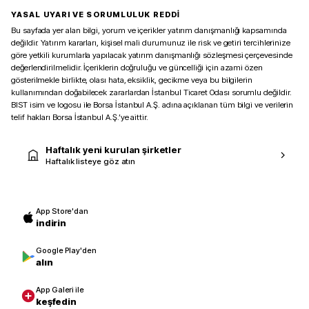
YASAL UYARI VE SORUMLULUK REDDİ
Bu sayfada yer alan bilgi, yorum ve içerikler yatırım danışmanlığı kapsamında
değildir. Yatırım kararları, kişisel mali durumunuz ile risk ve getiri tercihlerinize
göre yetkili kurumlarla yapılacak yatırım danışmanlığı sözleşmesi çerçevesinde
değerlendirilmelidir. İçeriklerin doğruluğu ve güncelliği için azami özen
gösterilmekle birlikte, olası hata, eksiklik, gecikme veya bu bilgilerin
kullanımından doğabilecek zararlardan İstanbul Ticaret Odası sorumlu değildir.
BIST isim ve logosu ile Borsa İstanbul A.Ş. adına açıklanan tüm bilgi ve verilerin
telif hakları Borsa İstanbul A.Ş.’ye aittir.
Haftalık yeni kurulan şirketler
Haftalık listeye göz atın
App Store'dan
indirin
Google Play'den
alın
App Galeri ile
keşfedin