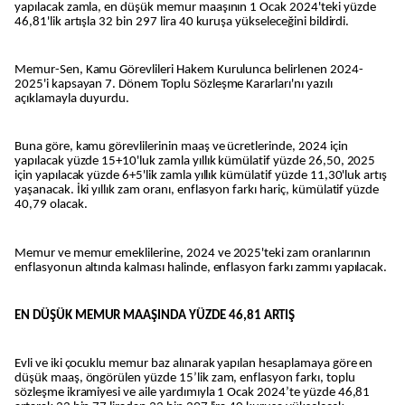
yapılacak zamla, en düşük memur maaşının 1 Ocak 2024'teki yüzde
46,81'lik artışla 32 bin 297 lira 40 kuruşa yükseleceğini bildirdi.
Memur-Sen, Kamu Görevlileri Hakem Kurulunca belirlenen 2024-
2025'i kapsayan 7. Dönem Toplu Sözleşme Kararları'nı yazılı
açıklamayla duyurdu.
Buna göre, kamu görevlilerinin maaş ve ücretlerinde, 2024 için
yapılacak yüzde 15+10'luk zamla yıllık kümülatif yüzde 26,50, 2025
için yapılacak yüzde 6+5'lik zamla yıllık kümülatif yüzde 11,30'luk artış
yaşanacak. İki yıllık zam oranı, enflasyon farkı hariç, kümülatif yüzde
40,79 olacak.
Memur ve memur emeklilerine, 2024 ve 2025'teki zam oranlarının
enflasyonun altında kalması halinde, enflasyon farkı zammı yapılacak.
EN DÜŞÜK MEMUR MAAŞINDA YÜZDE 46,81 ARTIŞ
Evli ve iki çocuklu memur baz alınarak yapılan hesaplamaya göre en
düşük maaş, öngörülen yüzde 15’lik zam, enflasyon farkı, toplu
sözleşme ikramiyesi ve aile yardımıyla 1 Ocak 2024’te yüzde 46,81