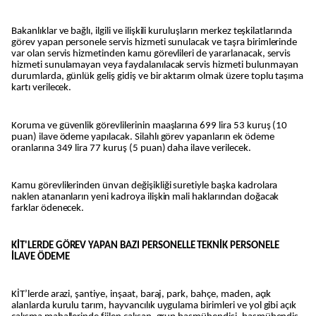
Bakanlıklar ve bağlı, ilgili ve ilişkili kuruluşların merkez teşkilatlarında
görev yapan personele servis hizmeti sunulacak ve taşra birimlerinde
var olan servis hizmetinden kamu görevlileri de yararlanacak, servis
hizmeti sunulamayan veya faydalanılacak servis hizmeti bulunmayan
durumlarda, günlük geliş gidiş ve bir aktarım olmak üzere toplu taşıma
kartı verilecek.
Koruma ve güvenlik görevlilerinin maaşlarına 699 lira 53 kuruş (10
puan) ilave ödeme yapılacak. Silahlı görev yapanların ek ödeme
oranlarına 349 lira 77 kuruş (5 puan) daha ilave verilecek.
Kamu görevlilerinden ünvan değişikliği suretiyle başka kadrolara
naklen atananların yeni kadroya ilişkin mali haklarından doğacak
farklar ödenecek.
KİT'LERDE GÖREV YAPAN BAZI PERSONELLE TEKNİK PERSONELE
İLAVE ÖDEME
KİT’lerde arazi, şantiye, inşaat, baraj, park, bahçe, maden, açık
alanlarda kurulu tarım, hayvancılık uygulama birimleri ve yol gibi açık