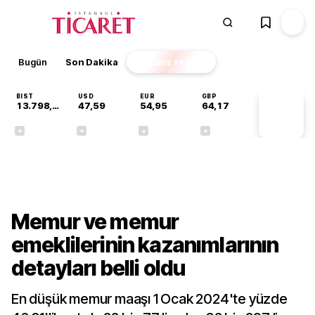
Bugün
Son Dakika
Finans
EKSTRA
BIST
USD
EUR
GBP
13.798,82
47,59
54,95
64,17
PİYASA
VERİLERİ
+0,70%
+0,05%
-0,11%
+0,12%
Gündem
Memur ve memur
emeklilerinin kazanımlarının
detayları belli oldu
En düşük memur maaşı 1 Ocak 2024'te yüzde