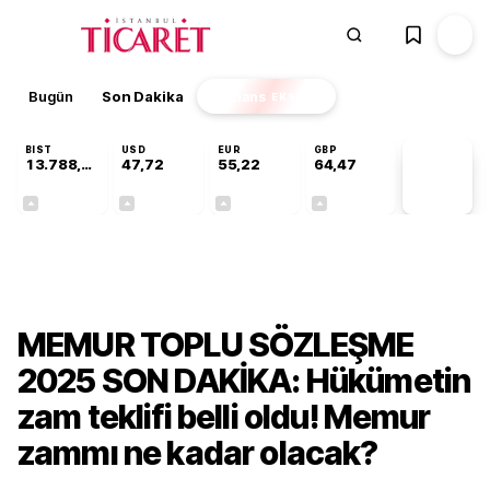
Bugün
Son Dakika
Finans
EKSTRA
BIST
USD
EUR
GBP
13.788,40
47,72
55,22
64,47
PİYASA
VERİLERİ
+0,07%
+0,02%
+0,05%
+0,09%
Ekonomi
MEMUR TOPLU SÖZLEŞME
2025 SON DAKİKA: Hükümetin
zam teklifi belli oldu! Memur
zammı ne kadar olacak?