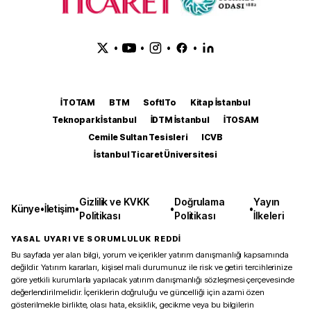
•
•
•
•
İTOTAM
BTM
SoftITo
Kitap İstanbul
Teknopark İstanbul
İDTM İstanbul
İTOSAM
Cemile Sultan Tesisleri
ICVB
İstanbul Ticaret Üniversitesi
Gizlilik ve KVKK
Doğrulama
Yayın
Künye
•
İletişim
•
•
•
Politikası
Politikası
İlkeleri
YASAL UYARI VE SORUMLULUK REDDİ
Bu sayfada yer alan bilgi, yorum ve içerikler yatırım danışmanlığı kapsamında
değildir. Yatırım kararları, kişisel mali durumunuz ile risk ve getiri tercihlerinize
göre yetkili kurumlarla yapılacak yatırım danışmanlığı sözleşmesi çerçevesinde
değerlendirilmelidir. İçeriklerin doğruluğu ve güncelliği için azami özen
gösterilmekle birlikte, olası hata, eksiklik, gecikme veya bu bilgilerin