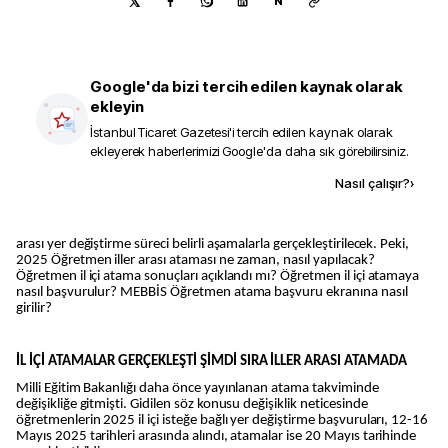
N
Google'da bizi tercih edilen kaynak olarak
ekleyin
İstanbul Ticaret Gazetesi
'i tercih edilen kaynak olarak
ekleyerek haberlerimizi Google'da daha sık görebilirsiniz.
Kaynak ekle
Nasıl çalışır?
›
arası yer değiştirme süreci belirli aşamalarla gerçekleştirilecek. Peki,
2025 Öğretmen iller arası ataması ne zaman, nasıl yapılacak?
Öğretmen il içi atama sonuçları açıklandı mı? Öğretmen il içi atamaya
nasıl başvurulur? MEBBİS Öğretmen atama başvuru ekranına nasıl
girilir?
İL İÇİ ATAMALAR GERÇEKLEŞTİ ŞİMDİ SIRA İLLER ARASI ATAMADA
Milli Eğitim Bakanlığı daha önce yayınlanan atama takviminde
değişikliğe gitmişti. Gidilen söz konusu değişiklik neticesinde
öğretmenlerin 2025 il içi isteğe bağlı yer değiştirme başvuruları, 12-16
Mayıs 2025 tarihleri arasında alındı, atamalar ise 20 Mayıs tarihinde