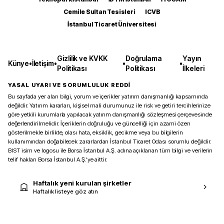
Cemile Sultan Tesisleri
ICVB
İstanbul Ticaret Üniversitesi
Gizlilik ve KVKK
Doğrulama
Yayın
Künye
•
İletişim
•
•
•
Politikası
Politikası
İlkeleri
YASAL UYARI VE SORUMLULUK REDDİ
Bu sayfada yer alan bilgi, yorum ve içerikler yatırım danışmanlığı kapsamında
değildir. Yatırım kararları, kişisel mali durumunuz ile risk ve getiri tercihlerinize
göre yetkili kurumlarla yapılacak yatırım danışmanlığı sözleşmesi çerçevesinde
değerlendirilmelidir. İçeriklerin doğruluğu ve güncelliği için azami özen
gösterilmekle birlikte, olası hata, eksiklik, gecikme veya bu bilgilerin
kullanımından doğabilecek zararlardan İstanbul Ticaret Odası sorumlu değildir.
BIST isim ve logosu ile Borsa İstanbul A.Ş. adına açıklanan tüm bilgi ve verilerin
telif hakları Borsa İstanbul A.Ş.’ye aittir.
Haftalık yeni kurulan şirketler
Haftalık listeye göz atın