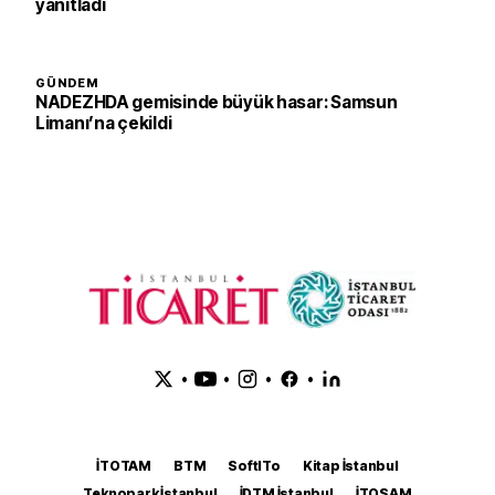
yanıtladı
GÜNDEM
NADEZHDA gemisinde büyük hasar: Samsun
Limanı’na çekildi
•
•
•
•
İTOTAM
BTM
SoftITo
Kitap İstanbul
Teknopark İstanbul
İDTM İstanbul
İTOSAM