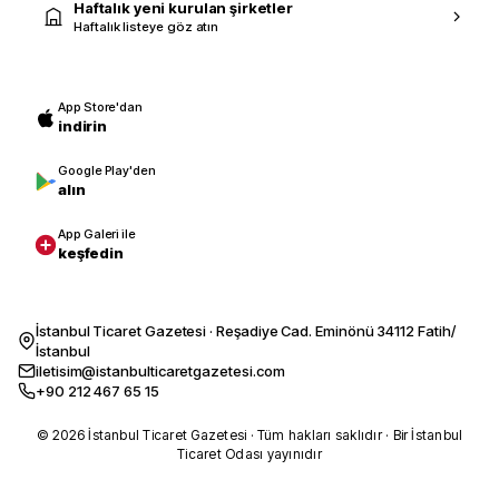
Haftalık yeni kurulan şirketler
Haftalık listeye göz atın
App Store'dan
indirin
Google Play'den
alın
App Galeri ile
keşfedin
İstanbul Ticaret Gazetesi · Reşadiye Cad. Eminönü 34112 Fatih/
İstanbul
iletisim@istanbulticaretgazetesi.com
+90 212 467 65 15
© 2026 İstanbul Ticaret Gazetesi · Tüm hakları saklıdır · Bir İstanbul
Ticaret Odası yayınıdır