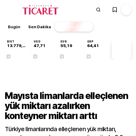
Bugün
Son Dakika
Finans
EKSTRA
BIST
USD
EUR
GBP
13.779,39
47,71
55,19
64,41
PİYASA
VERİLERİ
-0,14%
+0,18%
+0,32%
+0,38%
Gündem
Mayısta limanlarda elleçlenen
yük miktarı azalırken
konteyner miktarı arttı
Türkiye limanlarında elleçlenen yük miktarı,