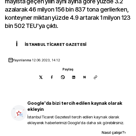
mayısta geçen yılın aynı ayına göre yüzde 3.2
azalarak 46 milyon 156 bin 837 tona gerilerken,
konteyner miktarı yüzde 4.9 artarak 1 milyon 123
bin 502 TEU'ya çıktı.
İ
İSTANBUL TICARET GAZETESI
Yayınlanma
12.06.2023, 14:12
Paylaş
N
Google'da bizi tercih edilen kaynak olarak
ekleyin
İstanbul Ticaret Gazetesi
'i tercih edilen kaynak olarak
ekleyerek haberlerimizi Google'da daha sık görebilirsiniz.
Kaynak ekle
Nasıl çalışır?
›