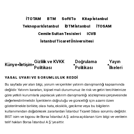
İTOTAM
BTM
SoftITo
Kitap İstanbul
Teknopark İstanbul
İDTM İstanbul
İTOSAM
Cemile Sultan Tesisleri
ICVB
İstanbul Ticaret Üniversitesi
Gizlilik ve KVKK
Doğrulama
Yayın
Künye
•
İletişim
•
•
•
Politikası
Politikası
İlkeleri
YASAL UYARI VE SORUMLULUK REDDİ
Bu sayfada yer alan bilgi, yorum ve içerikler yatırım danışmanlığı kapsamında
değildir. Yatırım kararları, kişisel mali durumunuz ile risk ve getiri tercihlerinize
göre yetkili kurumlarla yapılacak yatırım danışmanlığı sözleşmesi çerçevesinde
değerlendirilmelidir. İçeriklerin doğruluğu ve güncelliği için azami özen
gösterilmekle birlikte, olası hata, eksiklik, gecikme veya bu bilgilerin
kullanımından doğabilecek zararlardan İstanbul Ticaret Odası sorumlu değildir.
BIST isim ve logosu ile Borsa İstanbul A.Ş. adına açıklanan tüm bilgi ve verilerin
telif hakları Borsa İstanbul A.Ş.’ye aittir.