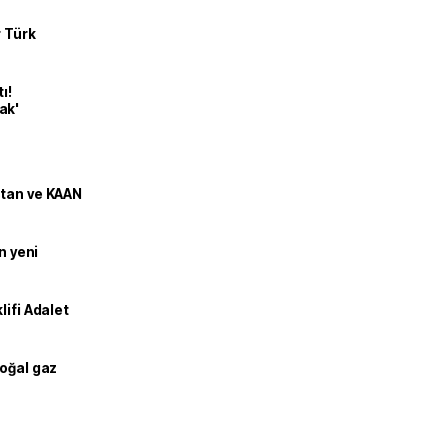
r Türk
ı!
ak'
stan ve KAAN
n yeni
lifi Adalet
doğal gaz