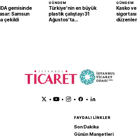
GÜNDEM
GÜNDEM
DA gemisinde
Türkiye’nin en büyük
Kasko ve 
asar: Samsun
plastik çalıştayı 31
sigortası
a çekildi
Ağustos’ta
düzenle
başlayacak
•
•
•
•
FAYDALI LINKLER
Son Dakika
Günün Manşetleri