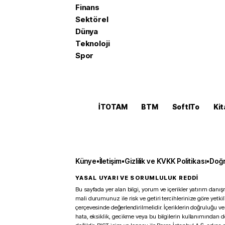
Finans
Sektörel
Dünya
Teknoloji
Spor
İTOTAM
BTM
SoftITo
Kit
Künye
•
İletişim
•
Gizlilik ve KVKK Politikası
•
Doğr
YASAL UYARI VE SORUMLULUK REDDİ
Bu sayfada yer alan bilgi, yorum ve içerikler yatırım danışm
mali durumunuz ile risk ve getiri tercihlerinize göre yetk
çerçevesinde değerlendirilmelidir. İçeriklerin doğruluğu ve
hata, eksiklik, gecikme veya bu bilgilerin kullanımından 