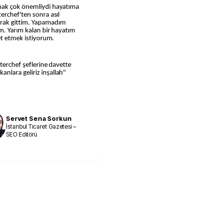
mak çok önemliydi hayatıma
erchef'ten sonra asıl
rak gittim. Yapamadım
um. Yarım kalan bir hayatım
et etmek istiyorum.
sterchef şeflerine davette
nlara geliriz inşallah"
Servet Sena Sorkun
İstanbul Ticaret Gazetesi –
SEO Editörü