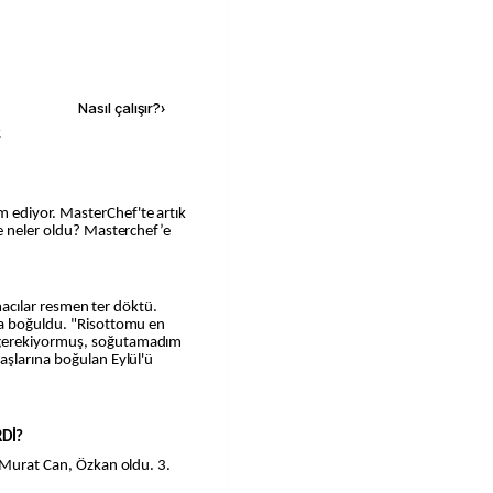
Kaynak ekle
Nasıl çalışır?
›
k
te neler oldu? Masterchef’e
şmacılar resmen ter döktü.
na boğuldu. "Risottomu en
 gerekiyormuş, soğutamadım
aşlarına boğulan Eylül'ü
Dİ?
n Murat Can, Özkan oldu. 3.