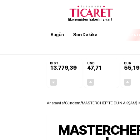
Ekonomiden haberiniz var!
Bugün
Son Dakika
Finans
EKST
SON DAKİKA
İran'dan Hürmüz Boğazı şartı! 'Düzelene kad
BIST
USD
EUR
13.779,39
47,71
55,19
-0,14%
+0,18%
-19,42
0,09
Anasayfa
/
Gündem
/
MASTERCHEF’TE DÜN AKŞAM| Mas
özeti
MASTERCHEF