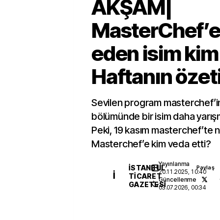
AKŞAM|
MasterChef’e
eden isim kim
Haftanın özet
Sevilen program masterchef’i
bölümünde bir isim daha yarış
Peki, 19 kasım masterchef’te n
Masterchef’e kim veda etti?
Yayınlanma
İSTANBUL
Paylaş
20.11.2025, 10:40
İ
TICARET
Güncellenme
GAZETESI
03.07.2026, 00:34