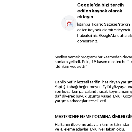
Google'da bizi tercih
edilen kaynak olarak
ekleyin
İstanbul Ticaret Gazetesi
'i tercih
edilen kaynak olarak ekleyerek
haberlerimizi Google'da daha sı
görebilirsiniz.
Sevilen yemek programı hız kesmeden devam ediyor. MasterChef'te artık
sonlara gelindi. Peki, 19 kasım masterchef’
dünkim veda etti?
Danilo Şef'in lezzetli tarifini hazırlayan yarı
Yaptığı tabağı beğenmeyen Eylül gözyaşları
son koyarken parçalandı, sıcak koymamam
da" diyerek büyük üzüntü yaşadı Eylül. Gözy
yarışma arkadaşları teselli etti.
MASTERCHEF ELEME POTASINA KİMLER GİR
Haftanın ilk eleme adayları kırmızı takımda
ve 4. eleme adayları Eylül ve Hakan oldu.