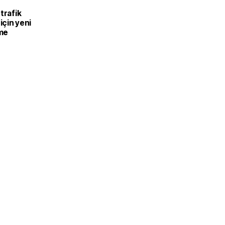
trafik
 için yeni
me