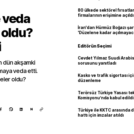
80 ülkede sektörel fırsatla
 veda
firmalarının erişimine açıldı
 oldu?
İran'dan Hürmüz Boğazı şart
'Düzelene kadar açılmayac
i
Editörün Seçimi
Cevdet Yılmaz Suudi Arabi
n dün akşamki
sorusunu yanıtladı
maya veda etti.
Kasko ve trafik sigortası içi
eler oldu?
düzenleme
Terörsüz Türkiye Yasası tek
Komisyonu’nda kabul edildi
N
Türkiye ile KKTC arasında 
hattı için imzalar atıldı