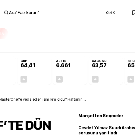
Ara
"
Faiz kararı
"
Ctrl K
RA
ar açılmayacak'
Cevdet Yılmaz Suudi Arabistan ve KAAN sorusunu yanıtla
GBP
ALTIN
XAGUSD
BTC
64,41
6.661
63,57
65
+0,32%
+0,38%
+2,59%
+3,37%
0,18
0,24
167,96
2,07
terChef’e veda eden isim kim oldu? Haftanın
Manşetten Seçmeler
’TE DÜN
Cevdet Yılmaz Suudi Arabi
sorusunu yanıtladı