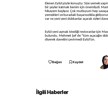
Elenen Eylül şöyle konuştu: Size yemek yap
bir şeyler katmak benim için önemliydi. Mast
hikayem başlıyor. Çok mutluyum hep savaşa
yemekleri ve buradaki başarısızlıkla gidiyor
var ve yeni yeni dükkanlar açarak sizleri dav
Eylül yeni açmak istediği restoranlar için Ma
bulundu. Mehmet Şef de "tüm açacağın dükka
diyerek davetini çevirmedi Eylül'ün.
Beğen
Kaydet
İlgili Haberler