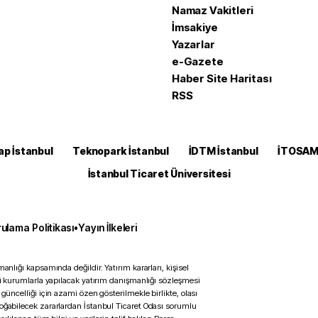
Namaz Vakitleri
İmsakiye
Yazarlar
e-Gazete
Haber Site Haritası
RSS
ap İstanbul
Teknopark İstanbul
İDTM İstanbul
İTOSA
İstanbul Ticaret Üniversitesi
ulama Politikası
•
Yayın İlkeleri
anlığı kapsamında değildir. Yatırım kararları, kişisel
ili kurumlarla yapılacak yatırım danışmanlığı sözleşmesi
 güncelliği için azami özen gösterilmekle birlikte, olası
doğabilecek zararlardan İstanbul Ticaret Odası sorumlu