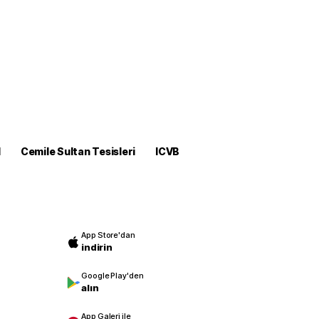
M
Cemile Sultan Tesisleri
ICVB
App Store'dan
indirin
Google Play'den
alın
App Galeri ile