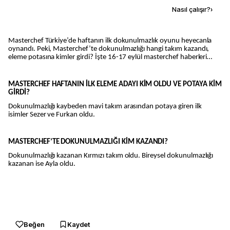
Kaynak ekle
Nasıl çalışır?
›
Masterchef Türkiye’de haftanın ilk dokunulmazlık oyunu heyecanla
oynandı. Peki, Masterchef’te dokunulmazlığı hangi takım kazandı,
eleme potasına kimler girdi? İşte 16-17 eylül masterchef haberleri…
MASTERCHEF HAFTANIN İLK ELEME ADAYI KİM OLDU VE POTAYA KİM
GİRDİ?
Dokunulmazlığı kaybeden mavi takım arasından potaya giren ilk
isimler Sezer ve Furkan oldu.
MASTERCHEF’TE DOKUNULMAZLIĞI KİM KAZANDI?
Dokunulmazlığı kazanan Kırmızı takım oldu. Bireysel dokunulmazlığı
kazanan ise Ayla oldu.
Beğen
Kaydet