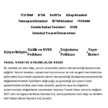
İTOTAM
BTM
SoftITo
Kitap İstanbul
Teknopark İstanbul
İDTM İstanbul
İTOSAM
Cemile Sultan Tesisleri
ICVB
İstanbul Ticaret Üniversitesi
Gizlilik ve KVKK
Doğrulama
Yayın
Künye
•
İletişim
•
•
•
Politikası
Politikası
İlkeleri
YASAL UYARI VE SORUMLULUK REDDİ
Bu sayfada yer alan bilgi, yorum ve içerikler yatırım danışmanlığı kapsamında
değildir. Yatırım kararları, kişisel mali durumunuz ile risk ve getiri tercihlerinize
göre yetkili kurumlarla yapılacak yatırım danışmanlığı sözleşmesi çerçevesinde
değerlendirilmelidir. İçeriklerin doğruluğu ve güncelliği için azami özen
gösterilmekle birlikte, olası hata, eksiklik, gecikme veya bu bilgilerin
kullanımından doğabilecek zararlardan İstanbul Ticaret Odası sorumlu değildir.
BIST isim ve logosu ile Borsa İstanbul A.Ş. adına açıklanan tüm bilgi ve verilerin
telif hakları Borsa İstanbul A.Ş.’ye aittir.