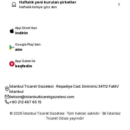
Haftalık yeni kurulan şirketler
Haftalık listeye göz atın
App Store'dan
indirin
Google Play'den
alın
App Galeri ile
keşfedin
İstanbul Ticaret Gazetesi · Reşadiye Cad. Eminönü 34112 Fatih/
İstanbul
iletisim@istanbulticaretgazetesi.com
+90 212 467 65 15
© 2026 İstanbul Ticaret Gazetesi · Tüm hakları saklıdır · Bir İstanbul
Ticaret Odası yayınıdır