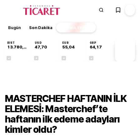
Bugün
Son Dakika
Finans
EKSTRA
BIST
USD
EUR
GBP
13.780,94
47,70
55,04
64,17
PİYASA
VERİLERİ
-0,13%
+0,17%
+0,04%
-0,01%
Gündem
MASTERCHEF HAFTANIN İLK
ELEMESİ: Masterchef’te
haftanın ilk edeme adayları
kimler oldu?