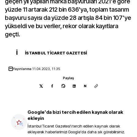
geçen yıl yapılan marka başvuruları 2021'e göre
yüzde 11 artarak 212 bin 636'ya, toplam tasarım
başvuru sayısı da yüzde 28 artışla 84 bin 107'ye
yükseldi ve bu veriler, rekor olarak kayıtlara
geçti.
İ
İSTANBUL TICARET GAZETESI
Yayınlanma
11.04.2023, 11:35
Paylaş
N
Google'da bizi tercih edilen kaynak olarak
ekleyin
İstanbul Ticaret Gazetesi
'i tercih edilen kaynak olarak
ekleyerek haberlerimizi Google'da daha sık görebilirsiniz.