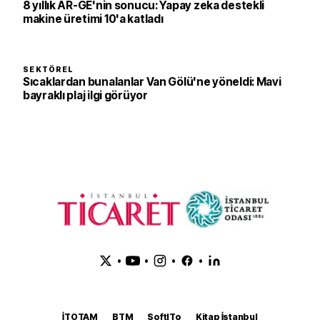
8 yıllık AR-GE'nin sonucu: Yapay zeka destekli
makine üretimi 10'a katladı
SEKTÖREL
Sıcaklardan bunalanlar Van Gölü'ne yöneldi: Mavi
bayraklı plaj ilgi görüyor
•
•
•
•
İTOTAM
BTM
SoftITo
Kitap İstanbul