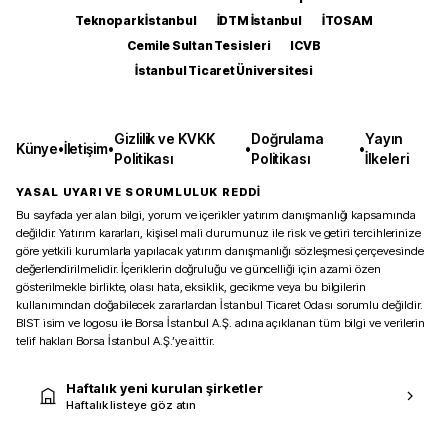
Teknopark İstanbul
İDTM İstanbul
İTOSAM
Cemile Sultan Tesisleri
ICVB
İstanbul Ticaret Üniversitesi
Gizlilik ve KVKK
Doğrulama
Yayın
Künye
•
İletişim
•
•
•
Politikası
Politikası
İlkeleri
YASAL UYARI VE SORUMLULUK REDDİ
Bu sayfada yer alan bilgi, yorum ve içerikler yatırım danışmanlığı kapsamında
değildir. Yatırım kararları, kişisel mali durumunuz ile risk ve getiri tercihlerinize
göre yetkili kurumlarla yapılacak yatırım danışmanlığı sözleşmesi çerçevesinde
değerlendirilmelidir. İçeriklerin doğruluğu ve güncelliği için azami özen
gösterilmekle birlikte, olası hata, eksiklik, gecikme veya bu bilgilerin
kullanımından doğabilecek zararlardan İstanbul Ticaret Odası sorumlu değildir.
BIST isim ve logosu ile Borsa İstanbul A.Ş. adına açıklanan tüm bilgi ve verilerin
telif hakları Borsa İstanbul A.Ş.’ye aittir.
Haftalık yeni kurulan şirketler
Haftalık listeye göz atın