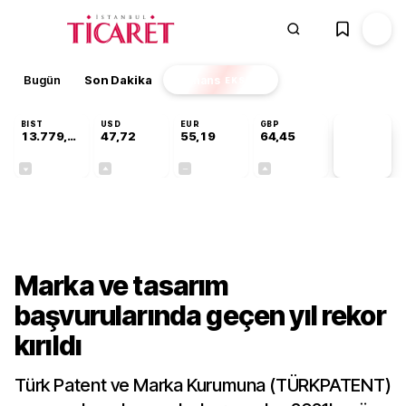
Bugün
Son Dakika
Finans
EKSTRA
BIST
USD
EUR
GBP
13.779,39
47,72
55,19
64,45
PİYASA
VERİLERİ
-0,14%
+0,02%
+0,00%
+0,05%
Sektörel
Marka ve tasarım
başvurularında geçen yıl rekor
kırıldı
Türk Patent ve Marka Kurumuna (TÜRKPATENT)