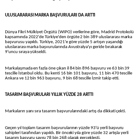
ULUSLARARASI MARKA BAŞVURULARI DA ARTTI
Dünya Fikri Mülkiyet Örgütü (WIPO) verilerine göre, Madrid Protokolü
kapsamında 2022'de Türkiye'den örgüte 2 bin 389 uluslararası marka
başvurusu yapıldı. Türkiye, 2021'e göre yüzde 5 artışın yaşandığı
uluslararası marka başvurularında Avustralya'yı geride bırakarak
9'uncu sıraya yükseldi.
Markalaşmada en fazla öne çıkan il 84 bin 896 başvuru ve 63 bin 39
tescille İstanbul oldu. Bu kenti 16 bin 101 başvuru, 11 bin 470 tescille
Ankara ve 12 bin 963 başvuru, 9 bin 68 tescille İzmir takip etti.
TASARIM BAŞVURULARI YILLIK YÜZDE 28 ARTTI
Markaların yanı sıra tasarım başvurularındaki artış da dikkati çekti.
Geçen yıl toplam tasarım başvurularının yüzde 93'ü yerli başvuru
sahipleri tarafından yapıldı. Bir önceki yıla göre yüzde 32 artışla yerli
tasarım başvuru sayısı 78 bin 268 olarak gerçekleşti.