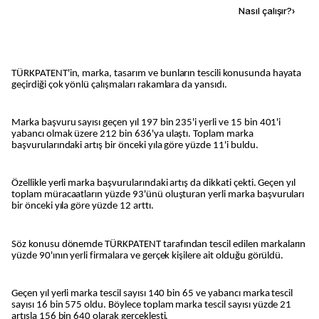
Kaynak ekle
Nasıl çalışır?
›
TÜRKPATENT'in, marka, tasarım ve bunların tescili konusunda hayata
geçirdiği çok yönlü çalışmaları rakamlara da yansıdı.
Marka başvuru sayısı geçen yıl 197 bin 235'i yerli ve 15 bin 401'i
yabancı olmak üzere 212 bin 636'ya ulaştı. Toplam marka
başvurularındaki artış bir önceki yıla göre yüzde 11'i buldu.
Özellikle yerli marka başvurularındaki artış da dikkati çekti. Geçen yıl
toplam müracaatların yüzde 93'ünü oluşturan yerli marka başvuruları
bir önceki yıla göre yüzde 12 arttı.
Söz konusu dönemde TÜRKPATENT tarafından tescil edilen markaların
yüzde 90'ının yerli firmalara ve gerçek kişilere ait olduğu görüldü.
Geçen yıl yerli marka tescil sayısı 140 bin 65 ve yabancı marka tescil
sayısı 16 bin 575 oldu. Böylece toplam marka tescil sayısı yüzde 21
artışla 156 bin 640 olarak gerçekleşti.