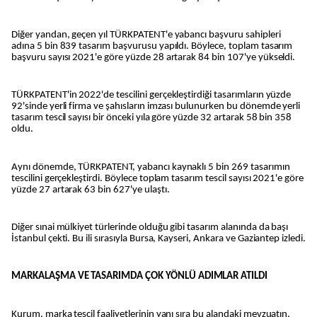
Diğer yandan, geçen yıl TÜRKPATENT'e yabancı başvuru sahipleri
adına 5 bin 839 tasarım başvurusu yapıldı. Böylece, toplam tasarım
başvuru sayısı 2021'e göre yüzde 28 artarak 84 bin 107'ye yükseldi.
TÜRKPATENT'in 2022'de tescilini gerçekleştirdiği tasarımların yüzde
92'sinde yerli firma ve şahısların imzası bulunurken bu dönemde yerli
tasarım tescil sayısı bir önceki yıla göre yüzde 32 artarak 58 bin 358
oldu.
Aynı dönemde, TÜRKPATENT, yabancı kaynaklı 5 bin 269 tasarımın
tescilini gerçekleştirdi. Böylece toplam tasarım tescil sayısı 2021'e göre
yüzde 27 artarak 63 bin 627'ye ulaştı.
Diğer sınai mülkiyet türlerinde olduğu gibi tasarım alanında da başı
İstanbul çekti. Bu ili sırasıyla Bursa, Kayseri, Ankara ve Gaziantep izledi.
MARKALAŞMA VE TASARIMDA ÇOK YÖNLÜ ADIMLAR ATILDI
Kurum, marka tescil faaliyetlerinin yanı sıra bu alandaki mevzuatın,