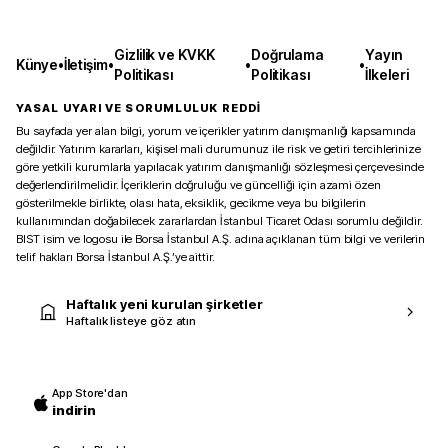
Gizlilik ve KVKK
Doğrulama
Yayın
Künye
•
İletişim
•
•
•
Politikası
Politikası
İlkeleri
YASAL UYARI VE SORUMLULUK REDDİ
Bu sayfada yer alan bilgi, yorum ve içerikler yatırım danışmanlığı kapsamında
değildir. Yatırım kararları, kişisel mali durumunuz ile risk ve getiri tercihlerinize
göre yetkili kurumlarla yapılacak yatırım danışmanlığı sözleşmesi çerçevesinde
değerlendirilmelidir. İçeriklerin doğruluğu ve güncelliği için azami özen
gösterilmekle birlikte, olası hata, eksiklik, gecikme veya bu bilgilerin
kullanımından doğabilecek zararlardan İstanbul Ticaret Odası sorumlu değildir.
BIST isim ve logosu ile Borsa İstanbul A.Ş. adına açıklanan tüm bilgi ve verilerin
telif hakları Borsa İstanbul A.Ş.’ye aittir.
Haftalık yeni kurulan şirketler
Haftalık listeye göz atın
App Store'dan
indirin