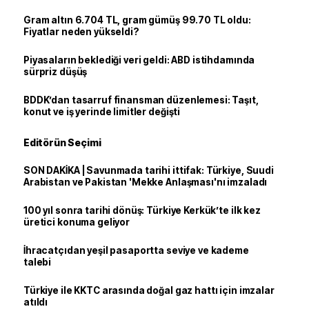
Gram altın 6.704 TL, gram gümüş 99.70 TL oldu:
Fiyatlar neden yükseldi?
Piyasaların beklediği veri geldi: ABD istihdamında
sürpriz düşüş
BDDK’dan tasarruf finansman düzenlemesi: Taşıt,
konut ve iş yerinde limitler değişti
Editörün Seçimi
SON DAKİKA | Savunmada tarihi ittifak: Türkiye, Suudi
Arabistan ve Pakistan 'Mekke Anlaşması'nı imzaladı
100 yıl sonra tarihi dönüş: Türkiye Kerkük’te ilk kez
üretici konuma geliyor
İhracatçıdan yeşil pasaportta seviye ve kademe
talebi
Türkiye ile KKTC arasında doğal gaz hattı için imzalar
atıldı