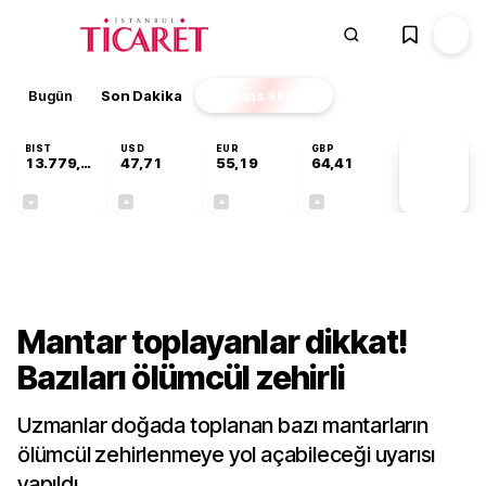
Bugün
Son Dakika
Finans
EKSTRA
BIST
USD
EUR
GBP
13.779,39
47,71
55,19
64,41
PİYASA
VERİLERİ
-0,14%
+0,18%
+0,32%
+0,38%
Gündem
Mantar toplayanlar dikkat!
Bazıları ölümcül zehirli
Uzmanlar doğada toplanan bazı mantarların
ölümcül zehirlenmeye yol açabileceği uyarısı
yapıldı.