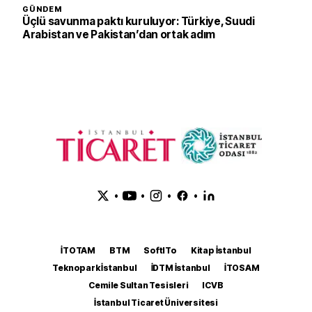
GÜNDEM
Üçlü savunma paktı kuruluyor: Türkiye, Suudi
Arabistan ve Pakistan’dan ortak adım
•
•
•
•
İTOTAM
BTM
SoftITo
Kitap İstanbul
Teknopark İstanbul
İDTM İstanbul
İTOSAM
Cemile Sultan Tesisleri
ICVB
İstanbul Ticaret Üniversitesi